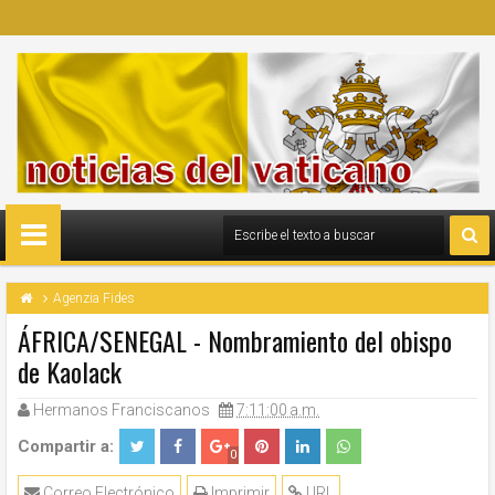
Agenzia Fides
ÁFRICA/SENEGAL - Nombramiento del obispo
de Kaolack
Hermanos Franciscanos
7:11:00 a.m.
Compartir a:
0
Correo Electrónico
Imprimir
URL