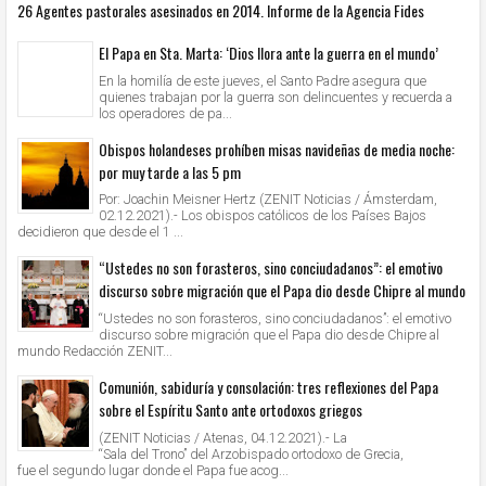
26 Agentes pastorales asesinados en 2014. Informe de la Agencia Fides
El Papa en Sta. Marta: ‘Dios llora ante la guerra en el mundo’
En la homilía de este jueves, el Santo Padre asegura que
quienes trabajan por la guerra son delincuentes y recuerda a
los operadores de pa...
Obispos holandeses prohíben misas navideñas de media noche:
por muy tarde a las 5 pm
Por: Joachin Meisner Hertz (ZENIT Noticias / Ámsterdam,
02.12.2021).- Los obispos católicos de los Países Bajos
decidieron que desde el 1 ...
“Ustedes no son forasteros, sino conciudadanos”: el emotivo
discurso sobre migración que el Papa dio desde Chipre al mundo
“Ustedes no son forasteros, sino conciudadanos”: el emotivo
discurso sobre migración que el Papa dio desde Chipre al
mundo Redacción ZENIT...
Comunión, sabiduría y consolación: tres reflexiones del Papa
sobre el Espíritu Santo ante ortodoxos griegos
(ZENIT Noticias / Atenas, 04.12.2021).- La
“Sala del Trono” del Arzobispado ortodoxo de Grecia,
fue el segundo lugar donde el Papa fue acog...