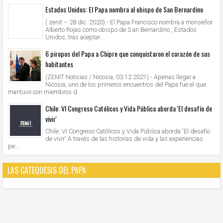
Estados Unidos: El Papa nombra al obispo de San Bernardino
( zenit – 28 dic. 2020).- El Papa Francisco nombra a monseñor
Alberto Rojas como obispo de S an Bernardino , Estados
Unidos, tras aceptar...
6 piropos del Papa a Chipre que conquistaron el corazón de sus
habitantes
(ZENIT Noticias / Nicosia, 03.12.2021).- Apenas llegar a
Nicosia, uno de los primeros encuentros del Papa fue el que
mantuvo con miembros d...
Chile: VI Congreso Católicos y Vida Pública aborda 'El desafío de
vivir'
Chile: VI Congreso Católicos y Vida Pública aborda 'El desafío
de vivir' A través de las historias de vida y las experiencias
pe...
LAS CATEQUESIS DEL PAPA