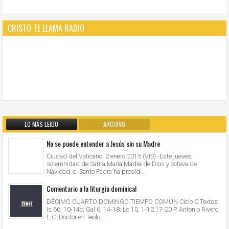
CRISTO TE LLAMA RADIO
LO MÁS LEIDO
ARCHIVO
No se puede entender a Jesús sin su Madre
Ciudad del Vaticano, 2 enero 2015 (VIS).-Este jueves,
solemnidad de Santa María Madre de Dios y octava de
Navidad, el Santo Padre ha presid...
Comentario a la liturgia dominical
DÉCIMO CUARTO DOMINGO TIEMPO COMÚN Ciclo C Textos:
Is 66, 10-14c; Gal 6, 14-18; Lc 10, 1-12.17-20 P. Antonio Rivero,
L.C. Doctor en Teolo...