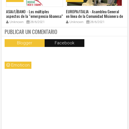
ASIA/LÍBANO - Los múltiples
EUROPA/ITALIA - Asamblea General
A
aspectos de la “emergencia libanesa”
en línea de la Comunidad Misionera de
in
al centro de la cumbre eclesial
Villaregia
Unknown
28/6/2021
Unknown
28/6/2021
convocada por el Papa Francisco
PUBLICAR UN COMENTARIO
Blogger
Facebook
Emoticon