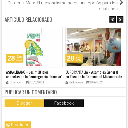
Cardenal Marx: El nacionalismo no es una opción para los
cristianos
ARTICULO RELACIONADO
28
28
Jun
Jun
2021
2021
ASIA/LÍBANO - Los múltiples
EUROPA/ITALIA - Asamblea General
A
aspectos de la “emergencia libanesa”
en línea de la Comunidad Misionera de
in
al centro de la cumbre eclesial
Villaregia
Unknown
28/6/2021
Unknown
28/6/2021
convocada por el Papa Francisco
PUBLICAR UN COMENTARIO
Blogger
Facebook
Emoticon