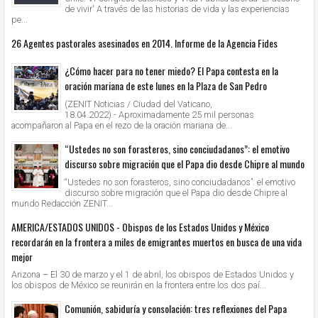
de vivir' A través de las historias de vida y las experiencias
pe...
26 Agentes pastorales asesinados en 2014. Informe de la Agencia Fides
¿Cómo hacer para no tener miedo? El Papa contesta en la
oración mariana de este lunes en la Plaza de San Pedro
(ZENIT Noticias / Ciudad del Vaticano,
18.04.2022).- Aproximadamente 25 mil personas
acompañaron al Papa en el rezo de la oración mariana de...
“Ustedes no son forasteros, sino conciudadanos”: el emotivo
discurso sobre migración que el Papa dio desde Chipre al mundo
“Ustedes no son forasteros, sino conciudadanos”: el emotivo
discurso sobre migración que el Papa dio desde Chipre al
mundo Redacción ZENIT...
AMERICA/ESTADOS UNIDOS - Obispos de los Estados Unidos y México
recordarán en la frontera a miles de emigrantes muertos en busca de una vida
mejor
Arizona – El 30 de marzo y el 1 de abril, los obispos de Estados Unidos y
los obispos de México se reunirán en la frontera entre los dos paí...
Comunión, sabiduría y consolación: tres reflexiones del Papa