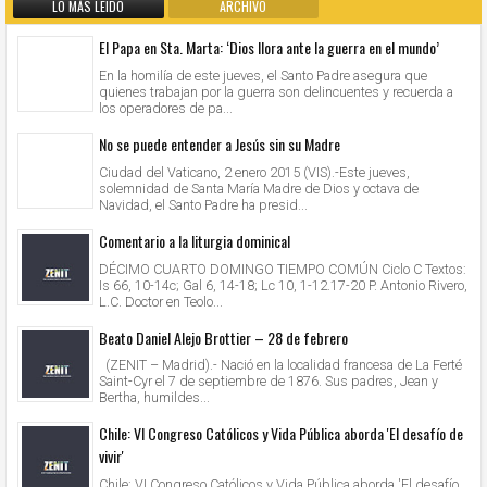
LO MÁS LEIDO
ARCHIVO
El Papa en Sta. Marta: ‘Dios llora ante la guerra en el mundo’
En la homilía de este jueves, el Santo Padre asegura que
quienes trabajan por la guerra son delincuentes y recuerda a
los operadores de pa...
No se puede entender a Jesús sin su Madre
Ciudad del Vaticano, 2 enero 2015 (VIS).-Este jueves,
solemnidad de Santa María Madre de Dios y octava de
Navidad, el Santo Padre ha presid...
Comentario a la liturgia dominical
DÉCIMO CUARTO DOMINGO TIEMPO COMÚN Ciclo C Textos:
Is 66, 10-14c; Gal 6, 14-18; Lc 10, 1-12.17-20 P. Antonio Rivero,
L.C. Doctor en Teolo...
Beato Daniel Alejo Brottier – 28 de febrero
(ZENIT – Madrid).- Nació en la localidad francesa de La Ferté
Saint-Cyr el 7 de septiembre de 1876. Sus padres, Jean y
Bertha, humildes...
Chile: VI Congreso Católicos y Vida Pública aborda 'El desafío de
vivir'
Chile: VI Congreso Católicos y Vida Pública aborda 'El desafío