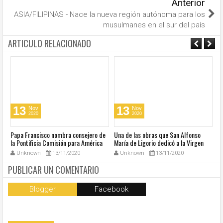
Anterior
ASIA/FILIPINAS - Nace la nueva región autónoma para los
musulmanes en el sur del país
ARTICULO RELACIONADO
13
13
Nov
Nov
2020
2020
u
Papa Francisco nombra consejero de
Una de las obras que San Alfonso
El
la Pontificia Comisión para América
María de Ligorio dedicó a la Virgen
o
Latina
cumple 270 años
Unknown
13/11/2020
Unknown
13/11/2020
PUBLICAR UN COMENTARIO
Blogger
Facebook