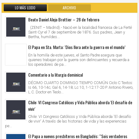
LO MÁS LEIDO
ARCHIVO
Beato Daniel Alejo Brottier – 28 de febrero
(ZENIT – Madrid).- Nació en la localidad francesa de La Ferté
Saint-Cyr el 7 de septiembre de 1876. Sus padres, Jean y
Bertha, humildes...
El Papa en Sta. Marta: ‘Dios llora ante la guerra en el mundo’
En la homilía de este jueves, el Santo Padre asegura que
quienes trabajan por la guerra son delincuentes y recuerda a
los operadores de pa...
Comentario a la liturgia dominical
DÉCIMO CUARTO DOMINGO TIEMPO COMÚN Ciclo C Textos:
Is 66, 10-14c; Gal 6, 14-18; Lc 10, 1-12.17-20 P. Antonio Rivero,
L.C. Doctor en Teolo...
Chile: VI Congreso Católicos y Vida Pública aborda 'El desafío de
vivir'
Chile: VI Congreso Católicos y Vida Pública aborda 'El desafío
de vivir' A través de las historias de vida y las experiencias
pe...
El Papa a nuevos presbíteros en Bangladés: “Sois verdaderos