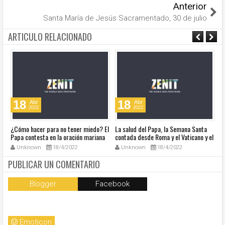
Anterior
Santa María de Jesús Sacramentado, 30 de julio
ARTICULO RELACIONADO
18
18
Abr
Abr
2022
2022
¿Cómo hacer para no tener miedo? El
La salud del Papa, la Semana Santa
Ve
Papa contesta en la oración mariana
contada desde Roma y el Vaticano y el
Ha
de este lunes en la Plaza de San
resumen de noticias en audio
co
Unknown
18/4/2022
Unknown
18/4/2022
Pedro
so
la
PUBLICAR UN COMENTARIO
Blogger
Facebook
Emoticon