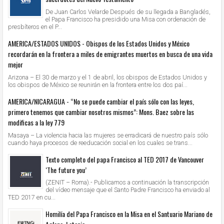
De Juan Carlos Velarde Después de su llegada a Bangladés,
el Papa Francisco ha presidido una Misa con ordenación de
presbíteros en el P...
AMERICA/ESTADOS UNIDOS - Obispos de los Estados Unidos y México
recordarán en la frontera a miles de emigrantes muertos en busca de una vida
mejor
Arizona – El 30 de marzo y el 1 de abril, los obispos de Estados Unidos y
los obispos de México se reunirán en la frontera entre los dos paí...
AMERICA/NICARAGUA - “No se puede cambiar el país sólo con las leyes,
primero tenemos que cambiar nosotros mismos”: Mons. Baez sobre las
modificas a la ley 779
Masaya – La violencia hacia las mujeres se erradicará de nuestro país sólo
cuando haya procesos de reeducación social en los cuales se trans...
Texto completo del papa Francisco al TED 2017 de Vancouver
‘The future you’
(ZENIT – Roma).- Publicamos a continuación la transcripción
del vídeo mensaje que el Santo Padre Francisco ha enviado al
TED 2017 en cu...
Homilía del Papa Francisco en la Misa en el Santuario Mariano de