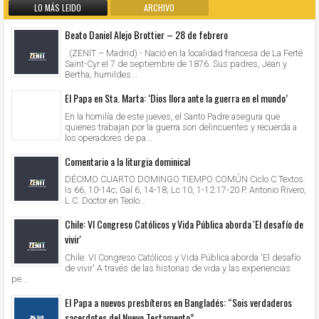
LO MÁS LEIDO
ARCHIVO
Beato Daniel Alejo Brottier – 28 de febrero
(ZENIT – Madrid).- Nació en la localidad francesa de La Ferté
Saint-Cyr el 7 de septiembre de 1876. Sus padres, Jean y
Bertha, humildes...
El Papa en Sta. Marta: ‘Dios llora ante la guerra en el mundo’
En la homilía de este jueves, el Santo Padre asegura que
quienes trabajan por la guerra son delincuentes y recuerda a
los operadores de pa...
Comentario a la liturgia dominical
DÉCIMO CUARTO DOMINGO TIEMPO COMÚN Ciclo C Textos:
Is 66, 10-14c; Gal 6, 14-18; Lc 10, 1-12.17-20 P. Antonio Rivero,
L.C. Doctor en Teolo...
Chile: VI Congreso Católicos y Vida Pública aborda 'El desafío de
vivir'
Chile: VI Congreso Católicos y Vida Pública aborda 'El desafío
de vivir' A través de las historias de vida y las experiencias
pe...
El Papa a nuevos presbíteros en Bangladés: “Sois verdaderos
sacerdotes del Nuevo Testamento”