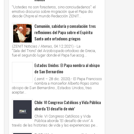
“Ustedes no son forasteros, sino conciudadanos”: el
emotivo discurso sobre migración que el Papa dio
desde Chipre al mundo Redacción ZENIT...
Comunión, sabiduría y consolación: tres
reflexiones del Papa sobre el Espíritu
Santo ante ortodoxos griegos
(ZENIT Noticias / Atenas, 04.12.2021).- La
“Sala del Trono” del Arzobispado ortodoxo de Grecia,
fue el segundo lugar donde el Papa fue acog...
Estados Unidos: El Papa nombra al obispo
de San Bernardino
( zenit – 28 dic. 2020).- El Papa Francisco
nombra a monseñor Alberto Rojas como
obispo de S an Bernardino , Estados Unidos, tras
aceptar...
Chile: VI Congreso Católicos y Vida Pública
aborda 'El desafío de vivir'
Chile: VI Congreso Católicos y Vida
Pública aborda 'El desafío de vivir' A
través de las historias de vida y las experiencias pe...