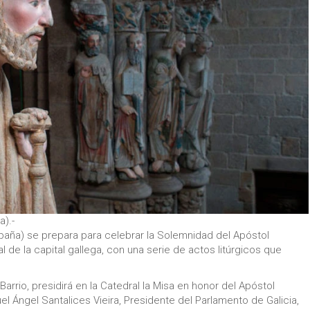
).-
aña) se prepara para celebrar la Solemnidad del Apóstol
l de la capital gallega, con una serie de actos litúrgicos que
 Barrio, presidirá en la Catedral la Misa en honor del Apóstol
el Ángel Santalices Vieira, Presidente del Parlamento de Galicia,