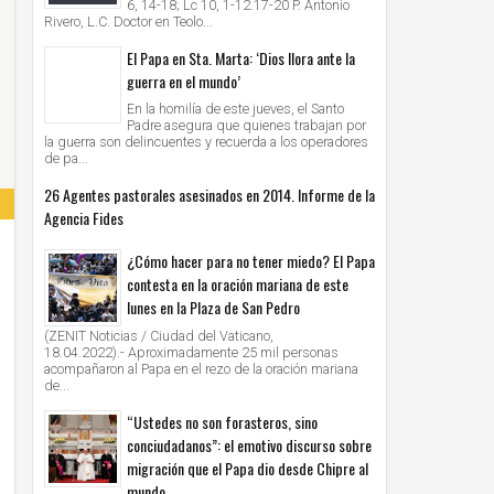
6, 14-18; Lc 10, 1-12.17-20 P. Antonio
Rivero, L.C. Doctor en Teolo...
El Papa en Sta. Marta: ‘Dios llora ante la
guerra en el mundo’
En la homilía de este jueves, el Santo
Padre asegura que quienes trabajan por
la guerra son delincuentes y recuerda a los operadores
de pa...
26 Agentes pastorales asesinados en 2014. Informe de la
Agencia Fides
¿Cómo hacer para no tener miedo? El Papa
contesta en la oración mariana de este
lunes en la Plaza de San Pedro
(ZENIT Noticias / Ciudad del Vaticano,
18.04.2022).- Aproximadamente 25 mil personas
acompañaron al Papa en el rezo de la oración mariana
de...
“Ustedes no son forasteros, sino
conciudadanos”: el emotivo discurso sobre
migración que el Papa dio desde Chipre al
mundo