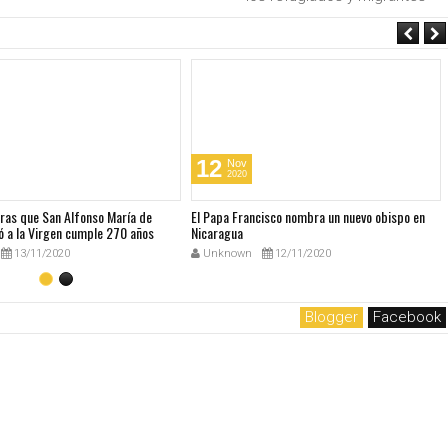
12
Nov
2020
bras que San Alfonso María de
El Papa Francisco nombra un nuevo obispo en
ó a la Virgen cumple 270 años
Nicaragua
13/11/2020
Unknown
12/11/2020
Blogger
Facebook