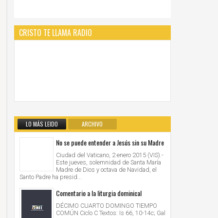
CRISTO TE LLAMA RADIO
LO MÁS LEIDO
ARCHIVO
No se puede entender a Jesús sin su Madre
Ciudad del Vaticano, 2 enero 2015 (VIS).-
Este jueves, solemnidad de Santa María
Madre de Dios y octava de Navidad, el
Santo Padre ha presid...
Comentario a la liturgia dominical
DÉCIMO CUARTO DOMINGO TIEMPO
COMÚN Ciclo C Textos: Is 66, 10-14c; Gal