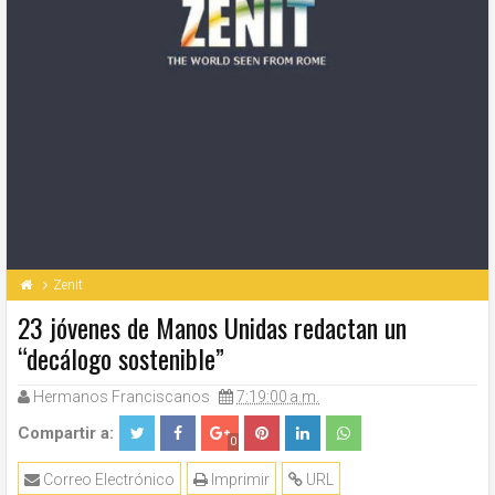
Zenit
23 jóvenes de Manos Unidas redactan un
“decálogo sostenible”
Hermanos Franciscanos
7:19:00 a.m.
Compartir a:
0
Correo Electrónico
Imprimir
URL