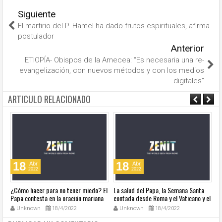
Siguiente
El martirio del P. Hamel ha dado frutos espirituales, afirma
postulador
Anterior
ETIOPÍA- Obispos de la Amecea: “Es necesaria una re-
evangelización, con nuevos métodos y con los medios
digitales”
ARTICULO RELACIONADO
18
18
Abr
Abr
2022
2022
¿Cómo hacer para no tener miedo? El
La salud del Papa, la Semana Santa
Ve
Papa contesta en la oración mariana
contada desde Roma y el Vaticano y el
Ha
de este lunes en la Plaza de San
resumen de noticias en audio
co
Unknown
18/4/2022
Unknown
18/4/2022
Pedro
so
la