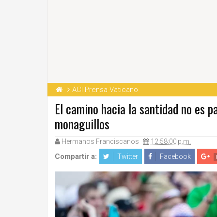
ACI Prensa Vaticano
El camino hacia la santidad no es p
monaguillos
Hermanos Franciscanos
12:58:00 p.m.
Compartir a:
Twitter
Facebook