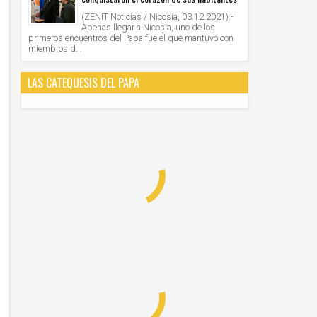
(ZENIT Noticias / Nicosia, 03.12.2021).-
Apenas llegar a Nicosia, uno de los
primeros encuentros del Papa fue el que mantuvo con
miembros d...
LAS CATEQUESIS DEL PAPA