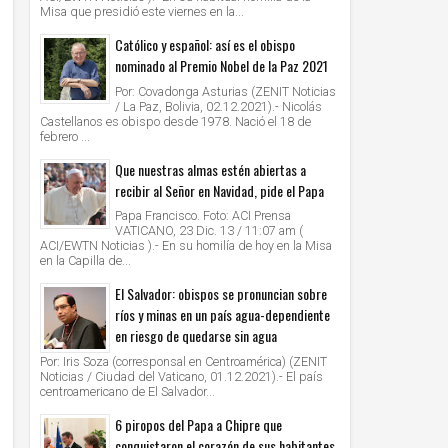
Misa que presidió este viernes en la...
Católico y español: así es el obispo
nominado al Premio Nobel de la Paz 2021
Por: Covadonga Asturias (ZENIT Noticias
/ La Paz, Bolivia, 02.12.2021).- Nicolás
Castellanos es obispo desde 1978. Nació el 18 de
febrero ...
Que nuestras almas estén abiertas a
recibir al Señor en Navidad, pide el Papa
Papa Francisco. Foto: ACI Prensa
VATICANO, 23 Dic. 13 / 11:07 am (
ACI/EWTN Noticias ).- En su homilía de hoy en la Misa
en la Capilla de...
El Salvador: obispos se pronuncian sobre
ríos y minas en un país agua-dependiente
en riesgo de quedarse sin agua
Por: Iris Soza (corresponsal en Centroamérica) (ZENIT
Noticias / Ciudad del Vaticano, 01.12.2021).- El país
centroamericano de El Salvador...
6 piropos del Papa a Chipre que
conquistaron el corazón de sus habitantes