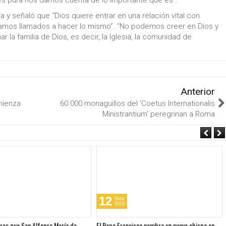
a y señaló que “Dios quiere entrar en una relación vital con
stamos llamados a hacer lo mismo”. “No podemos creer en Dios y
 la familia de Dios, es decir, la Iglesia, la comunidad de
Anterior
mienza
60.000 monaguillos del ‘Coetus Internationalis
Ministrantium’ peregrinan a Roma
12
Nov
2020
bras que San Alfonso María de
El Papa Francisco nombra un nuevo obispo en