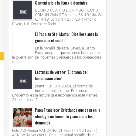
Comentario a la liturgia dominical
DÉCIMO CUARTO DOMINGO TIEMPO
COMÚN Ciclo C Textos: Is 66, 10-14c; Gal
6, 14-18; Lc 10, 1-12.17-20 P. Antonio
Rivero, L.C. Doctor en Teolo...
El Papa en Sta. Marta: ‘Dios llora ante la
guerra en el mundo’
En la homilía de este jueves, el Santo
Padre asegura que quienes trabajan por
la guerra son delincuentes y recuerda a los operadores
de pa...
Lecturas de verano: ‘El drama del
humanismo ateo’
(zenit – 31 julio 2020). El drama del
humanismo ateo , de Ediciones
Encuentro, es la lectura que recomienda este viernes,
31 de julio de 2...
Papa Francisco: Cristianos que caen en la
ideología no tienen fe y son como los
demonios
Foto ACI Prensa VATICANO, 21 Feb. 14 / 10:15 am (
ACI/EWTN Noticias ).- En su habitual homilía de la