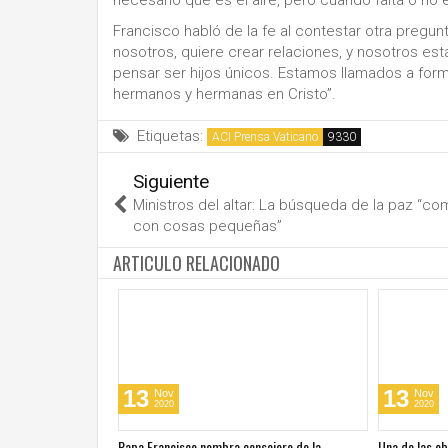
Francisco habló de la fe al contestar otra pregunt
nosotros, quiere crear relaciones, y nosotros e
pensar ser hijos únicos. Estamos llamados a formar
hermanos y hermanas en Cristo”.
Etiquetas:
ACI Prensa Vaticano
Siguiente
Ministros del altar: La búsqueda de la paz “co
con cosas pequeñas”
ARTICULO RELACIONADO
13
13
Nov
Nov
2020
2020
cos en su día de
Papa Francisco nombra consejero de la
Una de las o