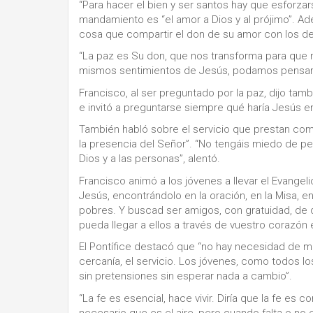
“Para hacer el bien y ser santos hay que esforzars
mandamiento es “el amor a Dios y al prójimo”. 
cosa que compartir el don de su amor con los 
“La paz es Su don, que nos transforma para qu
mismos sentimientos de Jesús, podamos pensar 
Francisco, al ser preguntado por la paz, dijo t
e invitó a preguntarse siempre qué haría Jesús e
También habló sobre el servicio que prestan como 
la presencia del Señor”. “No tengáis miedo de p
Dios y a las personas”, alentó.
Francisco animó a los jóvenes a llevar el Evange
Jesús, encontrándolo en la oración, en la Misa, en
pobres. Y buscad ser amigos, con gratuidad, de q
pueda llegar a ellos a través de vuestro corazón
El Pontífice destacó que “no hay necesidad de m
cercanía, el servicio. Los jóvenes, como todos 
sin pretensiones sin esperar nada a cambio”.
“La fe es esencial, hace vivir. Diría que la fe e
necesario que es el aire, pero cuando falta o no