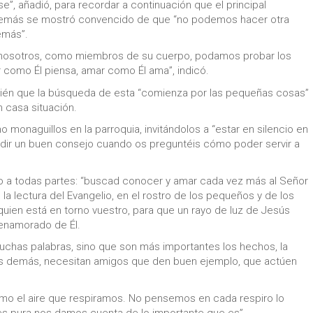
e”, añadió, para recordar a continuación que el principal
Además se mostró convencido de que “no podemos hacer otra
demás”.
e nosotros, como miembros de su cuerpo, podamos probar los
como Él piensa, amar como Él ama”, indicó.
ambién que la búsqueda de esta “comienza por las pequeñas cosas”
n casa situación.
monaguillos en la parroquia, invitándolos a “estar en silencio en
edir un buen consejo cuando os preguntéis cómo poder servir a
lio a todas partes: “buscad conocer y amar cada vez más al Señor
 la lectura del Evangelio, en el rostro de los pequeños y de los
uien está en torno vuestro, para que un rayo de luz de Jesús
 enamorado de Él.
uchas palabras, sino que son más importantes los hechos, la
los demás, necesitan amigos que den buen ejemplo, que actúen
s como el aire que respiramos. No pensemos en cada respiro lo
 es pura nos damos cuenta de lo importante que es”.