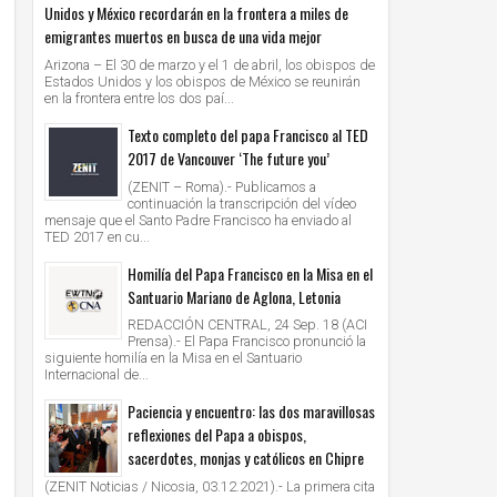
Unidos y México recordarán en la frontera a miles de
emigrantes muertos en busca de una vida mejor
Arizona – El 30 de marzo y el 1 de abril, los obispos de
Estados Unidos y los obispos de México se reunirán
en la frontera entre los dos paí...
Texto completo del papa Francisco al TED
2017 de Vancouver ‘The future you’
(ZENIT – Roma).- Publicamos a
continuación la transcripción del vídeo
mensaje que el Santo Padre Francisco ha enviado al
TED 2017 en cu...
Homilía del Papa Francisco en la Misa en el
Santuario Mariano de Aglona, Letonia
REDACCIÓN CENTRAL, 24 Sep. 18 (ACI
Prensa).- El Papa Francisco pronunció la
siguiente homilía en la Misa en el Santuario
Internacional de...
Paciencia y encuentro: las dos maravillosas
reflexiones del Papa a obispos,
sacerdotes, monjas y católicos en Chipre
(ZENIT Noticias / Nicosia, 03.12.2021).- La primera cita