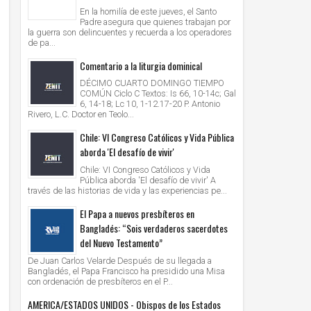
En la homilía de este jueves, el Santo
Padre asegura que quienes trabajan por
la guerra son delincuentes y recuerda a los operadores
de pa...
Comentario a la liturgia dominical
DÉCIMO CUARTO DOMINGO TIEMPO
COMÚN Ciclo C Textos: Is 66, 10-14c; Gal
6, 14-18; Lc 10, 1-12.17-20 P. Antonio
Rivero, L.C. Doctor en Teolo...
Chile: VI Congreso Católicos y Vida Pública
aborda 'El desafío de vivir'
Chile: VI Congreso Católicos y Vida
Pública aborda 'El desafío de vivir' A
través de las historias de vida y las experiencias pe...
El Papa a nuevos presbíteros en
Bangladés: “Sois verdaderos sacerdotes
del Nuevo Testamento”
De Juan Carlos Velarde Después de su llegada a
Bangladés, el Papa Francisco ha presidido una Misa
con ordenación de presbíteros en el P...
AMERICA/ESTADOS UNIDOS - Obispos de los Estados