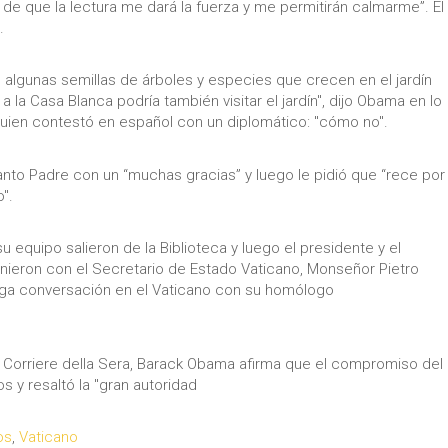
de que la lectura me dará la fuerza y me permitirán calmarme”. El
.
 algunas semillas de árboles y especies que crecen en el jardín
 a la Casa Blanca podría también visitar el jardín", dijo Obama en lo
, quien contestó en español con un diplomático: "cómo no".
nto Padre con un “muchas gracias” y luego le pidió que “rece por
".
equipo salieron de la Biblioteca y luego el presidente y el
unieron con el Secretario de Estado Vaticano, Monseñor Pietro
arga conversación en el Vaticano con su homólogo
ano Corriere della Sera, Barack Obama afirma que el compromiso del
s y resaltó la "gran autoridad
os
,
Vaticano