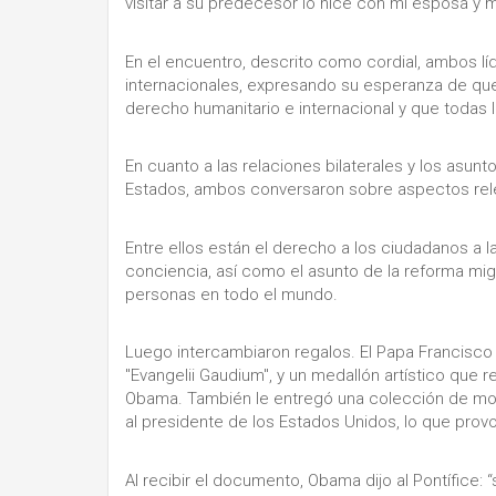
visitar a su predecesor lo hice con mi esposa y mi
En el encuentro, descrito como cordial, ambos l
internacionales, expresando su esperanza de que 
derecho humanitario e internacional y que todas 
En cuanto a las relaciones bilaterales y los asun
Estados, ambos conversaron sobre aspectos relev
Entre ellos están el derecho a los ciudadanos a la 
conciencia, así como el asunto de la reforma migra
personas en todo el mundo.
Luego intercambiaron regalos. El Papa Francisco
"Evangelii Gaudium", y un medallón artístico que 
Obama. También le entregó una colección de mo
al presidente de los Estados Unidos, lo que prov
Al recibir el documento, Obama dijo al Pontífice: 