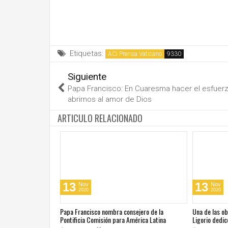
Etiquetas:
ACI Prensa Vaticano
Siguiente
Papa Francisco: En Cuaresma hacer el esfuer
abrirnos al amor de Dios
ARTICULO RELACIONADO
13
13
Nov
Nov
2020
2020
cos en su día de
Papa Francisco nombra consejero de la
Una de las o
 San Juan Pablo II
Pontificia Comisión para América Latina
Ligorio dedic