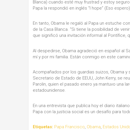
Blanca) cuando esté muy frustrad y estoy seguro 
Papa la respondió en inglés “I hope” (Eso espero)
En tanto, Obama le regaló al Papa un estuche con
de la Casa Blanca. "Si tiene la posibilidad de venir
que significó una invitación informal al Pontífice
Al despedirse, Obama agradeció en español al Sa
mí y por mi familia. Están conmigo en este camino
Acompañados por los guardias suizos, Obama y su 
Secretario de Estado de EEUU, John Kerry, se re
Parolin, quien el pasado enero ya mantuvo una l
estadounidense.
En una entrevista que publica hoy el diario itali
Papa con la justicia social es un desafío para todo
Etiquetas:
Papa Francisco
,
Obama
,
Estados Unid