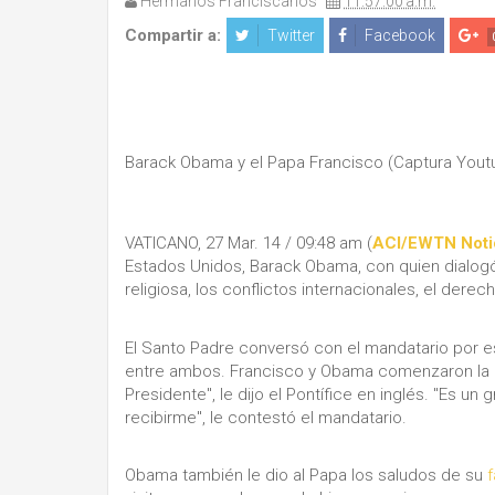
Hermanos Franciscanos
11:57:00 a.m.
Compartir a:
Twitter
Facebook
Barack Obama y el Papa Francisco (Captura Yout
VATICANO, 27 Mar. 14 / 09:48 am (
ACI/EWTN Noti
Estados Unidos, Barack Obama, con quien dialogó
religiosa, los conflictos internacionales, el dere
El Santo Padre conversó con el mandatario por e
entre ambos. Francisco y Obama comenzaron la r
Presidente", le dijo el Pontífice en inglés. "Es u
recibirme", le contestó el mandatario.
Obama también le dio al Papa los saludos de su
f