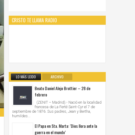
CRISTO TE LLAMA RADIO
LO MÁS LEIDO
ARCHIVO
Beato Daniel Alejo Brottier – 28 de
febrero
(ZENIT – Madrid).- Nació en la localidad
francesa de La Ferté Saint-Cyr el 7 de
septiembre de 1876. Sus padres, Jean y Bertha,
humildes...
El Papa en Sta. Marta: ‘Dios llora ante la
guerra en el mundo’