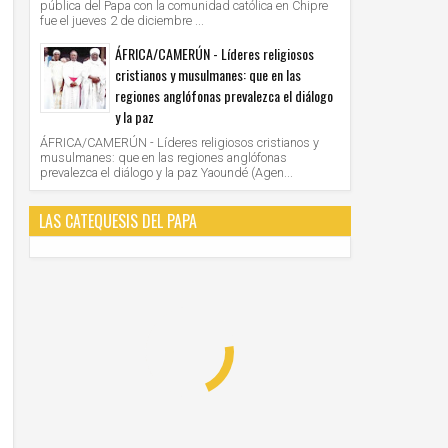
pública del Papa con la comunidad católica en Chipre
fue el jueves 2 de diciembre ...
ÁFRICA/CAMERÚN - Líderes religiosos
cristianos y musulmanes: que en las
regiones anglófonas prevalezca el diálogo
y la paz
ÁFRICA/CAMERÚN - Líderes religiosos cristianos y
musulmanes: que en las regiones anglófonas
prevalezca el diálogo y la paz Yaoundé (Agen...
LAS CATEQUESIS DEL PAPA