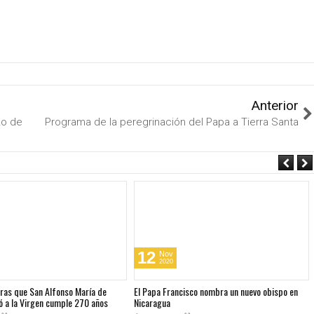
Anterior
zo de
Programa de la peregrinación del Papa a Tierra Santa
12
Nov
2020
bras que San Alfonso María de
El Papa Francisco nombra un nuevo obispo en
ó a la Virgen cumple 270 años
Nicaragua