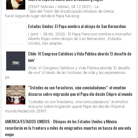
(ZENIT Noticias / Atenas, 04.12.2021).- La
“Sala del Trono” del Arzobispado ortodoxo de Grecia,
fue el segundo lugar donde el Papa fue acog...
Estados Unidos: El Papa nombra al obispo de San Bernardino
( zenit – 28 dic. 2020).- El Papa Francisco nombra a monseñor
Alberto Rojas como obispo de S an Bernardino , Estados
Unidos, tras aceptar...
Chile: VI Congreso Católicos y Vida Pública aborda 'El desafío de
vivir'
Chile: VI Congreso Católicos y Vida Pública aborda 'El desafío
de vivir' A través de las historias de vida y las experiencias
pe...
“Ustedes no son forasteros, sino conciudadanos”: el emotivo
discurso sobre migración que el Papa dio desde Chipre al mundo
“Ustedes no son forasteros, sino conciudadanos”: el emotivo
discurso sobre migración que el Papa dio desde Chipre al
mundo Redacción ZENIT...
AMERICA/ESTADOS UNIDOS - Obispos de los Estados Unidos y México
recordarán en la frontera a miles de emigrantes muertos en busca de una vida
mejor