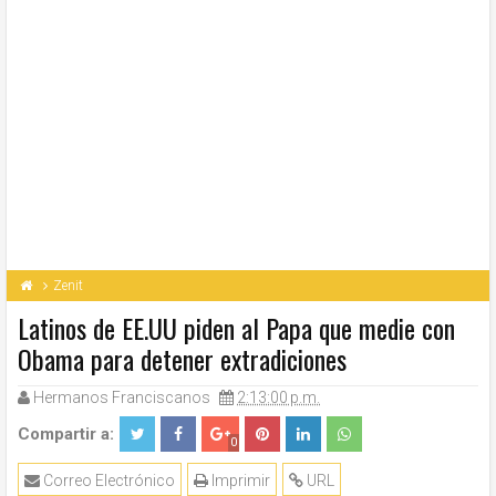
Zenit
Latinos de EE.UU piden al Papa que medie con
Obama para detener extradiciones
Hermanos Franciscanos
2:13:00 p.m.
Compartir a:
0
Correo Electrónico
Imprimir
URL