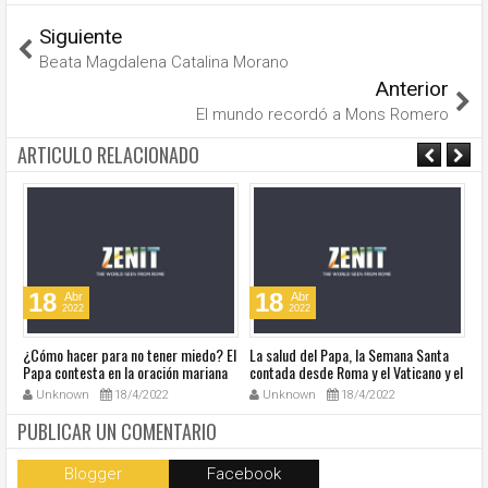
Siguiente
Beata Magdalena Catalina Morano
Anterior
El mundo recordó a Mons Romero
ARTICULO RELACIONADO
18
18
Abr
Abr
2022
2022
¿Cómo hacer para no tener miedo? El
La salud del Papa, la Semana Santa
Ve
Papa contesta en la oración mariana
contada desde Roma y el Vaticano y el
Ha
de este lunes en la Plaza de San
resumen de noticias en audio
co
Unknown
18/4/2022
Unknown
18/4/2022
Pedro
so
la
PUBLICAR UN COMENTARIO
Blogger
Facebook