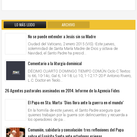
LO MÁS LEIDO
ARCHIVO
No se puede entender a Jesús sin su Madre
Ciudad del Vaticano, 2 enero 2015 (VIS).-Este jueves,
solemnidad de Santa María Madre de Dios y octava de
Navidad, el Santo Padre ha presid...
Comentario a la liturgia dominical
DÉCIMO CUARTO DOMINGO TIEMPO COMÚN Ciclo C Textos:
Is 66, 10-14c; Gal 6, 14-18; Lc 10, 1-12.17-20 P. Antonio Rivero,
L.C. Doctor en Teolo...
26 Agentes pastorales asesinados en 2014. Informe de la Agencia Fides
El Papa en Sta. Marta: ‘Dios llora ante la guerra en el mundo’
En la homilía de este jueves, el Santo Padre asegura que
quienes trabajan por la guerra son delincuentes y recuerda a
los operadores de pa...
Comunión, sabiduría y consolación: tres reflexiones del Papa
sobre el Espíritu Santo ante ortodoxos griegos