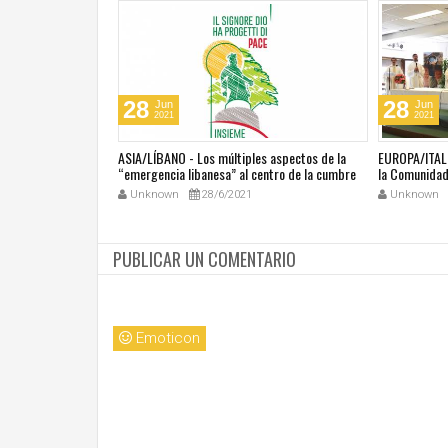
28
28
Jun
Jun
2021
2021
última masacre en
ASIA/LÍBANO - Los múltiples aspectos de la
EUROPA/ITALI
tar vivir con miedo"
“emergencia libanesa” al centro de la cumbre
la Comunidad 
eclesial convocada por el Papa Francisco
Unknown
28/6/2021
Unknown
PUBLICAR UN COMENTARIO
Emoticon