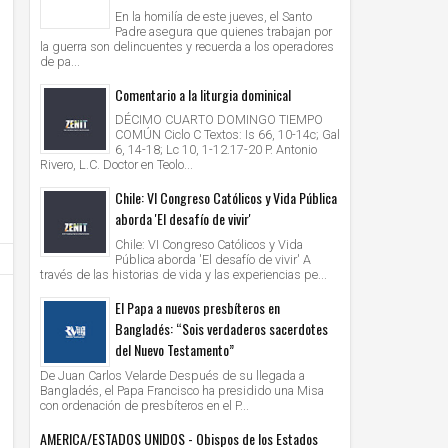
En la homilía de este jueves, el Santo
Padre asegura que quienes trabajan por
la guerra son delincuentes y recuerda a los operadores
de pa...
Comentario a la liturgia dominical
28
28
Jun
Jun
2021
2021
DÉCIMO CUARTO DOMINGO TIEMPO
COMÚN Ciclo C Textos: Is 66, 10-14c; Gal
6, 14-18; Lc 10, 1-12.17-20 P. Antonio
AMERICA/PERU' - Los obispos: "la Iglesia cree
VATICANO - Oración mariana por M
Rivero, L.C. Doctor en Teolo...
en la democracia, defiende el sistema
organizada por las Obras Misionales
democrático, apoya los resultados electorales"
Chile: VI Congreso Católicos y Vida Pública
Unknown
28/6/2021
Unknown
28/6/2021
aborda 'El desafío de vivir'
Chile: VI Congreso Católicos y Vida
Pública aborda 'El desafío de vivir' A
través de las historias de vida y las experiencias pe...
El Papa a nuevos presbíteros en
Bangladés: “Sois verdaderos sacerdotes
del Nuevo Testamento”
De Juan Carlos Velarde Después de su llegada a
Bangladés, el Papa Francisco ha presidido una Misa
con ordenación de presbíteros en el P...
AMERICA/ESTADOS UNIDOS - Obispos de los Estados