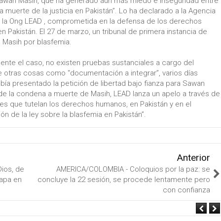
awan Masih, que ha generado aún más miedo e inseguridad entre
la muerte de la justicia en Pakistán”. Lo ha declarado a la Agencia
de la Ong LEAD , comprometida en la defensa de los derechos
n Pakistán. El 27 de marzo, un tribunal de primera instancia de
 Masih por blasfemia.
ente el caso, no existen pruebas sustanciales a cargo del
e otras cosas como “documentación a integrar”, varios días
bía presentado la petición de libertad bajo fianza para Sawan
de la condena a muerte de Masih, LEAD lanza un apelo a través de
nes que tutelan los derechos humanos, en Pakistán y en el
ión de la ley sobre la blasfemia en Pakistán”.
Anterior
ios, de
AMERICA/COLOMBIA - Coloquios por la paz: se
 Papa en
concluye la 22 sesión, se procede lentamente pero
con confianza