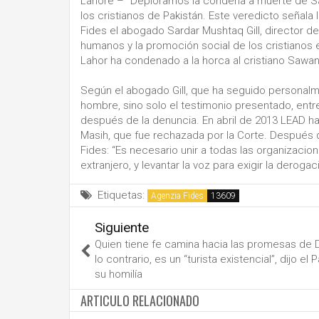
Lahore – “Deploramos la condena a muerte de S
los cristianos de Pakistán. Este veredicto señala 
Fides el abogado Sardar Mushtaq Gill, director 
humanos y la promoción social de los cristianos e
Lahor ha condenado a la horca al cristiano Sawan
Según el abogado Gill, que ha seguido personalm
hombre, sino solo el testimonio presentado, entr
después de la denuncia. En abril de 2013 LEAD ha
Masih, que fue rechazada por la Corte. Después 
Fides: “Es necesario unir a todas las organizacio
extranjero, y levantar la voz para exigir la derogac
Etiquetas:
Agenzia Fides
Siguiente
Quien tiene fe camina hacia las promesas de D
lo contrario, es un “turista existencial”, dijo el
su homilía
ARTICULO RELACIONADO