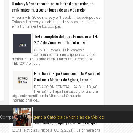
Unidos y México recordarán en la frontera a miles de
emigrantes muertos en busca de una vida mejor
Arizona – El 30 de marzo y el 1 de abril, los obispos de
Estados Unidos y los obispos de México se reunirán
en la frontera entre los dos paí...
Texto completo del papa Francisco al TED
2017 de Vancouver ‘The future you’
(ZENIT – Roma).- Publicamos a
continuación la transcripción del vídeo
mensaje que el Santo Padre Francisco ha enviado al
TED 2017 en cu...
Homilía del Papa Francisco en la Misa en el
Santuario Mariano de Aglona, Letonia
REDACCIÓN CENTRAL, 24 Sep. 18 (ACI
Prensa).- El Papa Francisco pronunció la
siguiente homilía en la Misa en el Santuario
Internacional de...
Paciencia y encuentro: las dos maravillosas
reflexiones del Papa a obispos,
Compartido por
Agencia Católica de Noticias de México
sacerdotes, monjas y católicos en Chipre
(ZENIT Noticias / Nicosia, 03.12.2021).- La primera cita