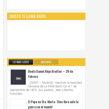
CRISTO TE LLAMA RADIO
LO MÁS LEIDO
ARCHIVO
Beato Daniel Alejo Brottier – 28 de
febrero
(ZENIT – Madrid).- Nació en la localidad
francesa de La Ferté Saint-Cyr el 7 de
septiembre de 1876. Sus padres, Jean y Bertha,
humildes...
El Papa en Sta. Marta: ‘Dios llora ante la
guerra en el mundo’