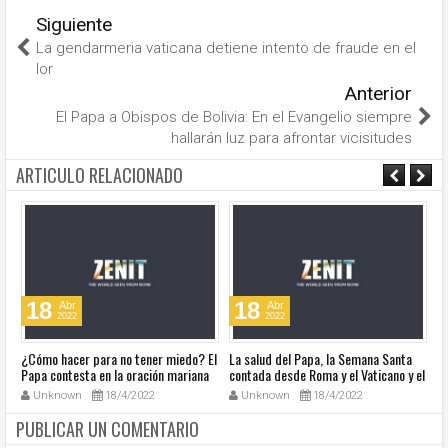
Siguiente
La gendarmeria vaticana detiene intento de fraude en el
Ior
Anterior
El Papa a Obispos de Bolivia: En el Evangelio siempre
hallarán luz para afrontar vicisitudes
ARTICULO RELACIONADO
18
18
Abr
Abr
2022
2022
¿Cómo hacer para no tener miedo? El
La salud del Papa, la Semana Santa
Ve
Papa contesta en la oración mariana
contada desde Roma y el Vaticano y el
Ha
de este lunes en la Plaza de San
resumen de noticias en audio
co
Unknown
18/4/2022
Unknown
18/4/2022
Pedro
so
la
PUBLICAR UN COMENTARIO