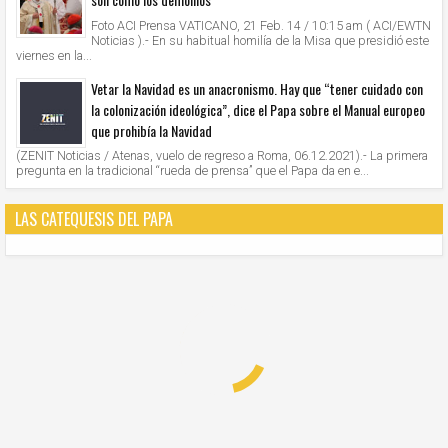
Foto ACI Prensa VATICANO, 21 Feb. 14 / 10:15 am ( ACI/EWTN
Noticias ).- En su habitual homilía de la Misa que presidió este
viernes en la...
Vetar la Navidad es un anacronismo. Hay que “tener cuidado con
la colonización ideológica”, dice el Papa sobre el Manual europeo
que prohibía la Navidad
(ZENIT Noticias / Atenas, vuelo de regreso a Roma, 06.12.2021).- La primera
pregunta en la tradicional “rueda de prensa” que el Papa da en e...
LAS CATEQUESIS DEL PAPA