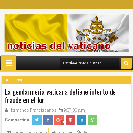
Zenit
La gendarmeria vaticana detiene intento de
fraude en el Ior
Hermanos Franciscanos
9:37:00 a.m.
Compartir a:
0
Correo Electrónico
Imprimir
URL