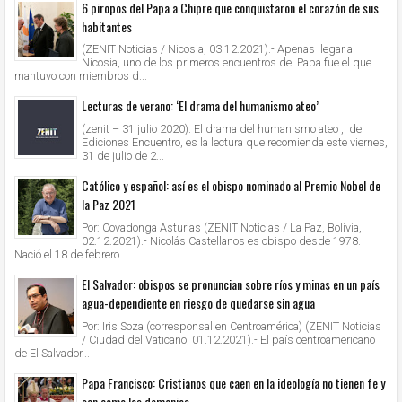
6 piropos del Papa a Chipre que conquistaron el corazón de sus
habitantes
(ZENIT Noticias / Nicosia, 03.12.2021).- Apenas llegar a
Nicosia, uno de los primeros encuentros del Papa fue el que
mantuvo con miembros d...
Lecturas de verano: ‘El drama del humanismo ateo’
(zenit – 31 julio 2020). El drama del humanismo ateo , de
Ediciones Encuentro, es la lectura que recomienda este viernes,
31 de julio de 2...
Católico y español: así es el obispo nominado al Premio Nobel de
la Paz 2021
Por: Covadonga Asturias (ZENIT Noticias / La Paz, Bolivia,
02.12.2021).- Nicolás Castellanos es obispo desde 1978.
Nació el 18 de febrero ...
El Salvador: obispos se pronuncian sobre ríos y minas en un país
agua-dependiente en riesgo de quedarse sin agua
Por: Iris Soza (corresponsal en Centroamérica) (ZENIT Noticias
/ Ciudad del Vaticano, 01.12.2021).- El país centroamericano
de El Salvador...
Papa Francisco: Cristianos que caen en la ideología no tienen fe y
son como los demonios