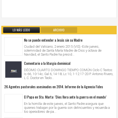
LO MÁS LEIDO
ARCHIVO
No se puede entender a Jesús sin su Madre
Ciudad del Vaticano, 2 enero 2015 (VIS).-Este jueves,
solemnidad de Santa María Madre de Dios y octava de
Navidad, el Santo Padre ha presid...
Comentario a la liturgia dominical
DÉCIMO CUARTO DOMINGO TIEMPO COMÚN Ciclo C Textos:
Is 66, 10-14c; Gal 6, 14-18; Lc 10, 1-12.17-20 P. Antonio Rivero,
L.C. Doctor en Teolo...
26 Agentes pastorales asesinados en 2014. Informe de la Agencia Fides
El Papa en Sta. Marta: ‘Dios llora ante la guerra en el mundo’
En la homilía de este jueves, el Santo Padre asegura que
quienes trabajan por la guerra son delincuentes y recuerda a
los operadores de pa...