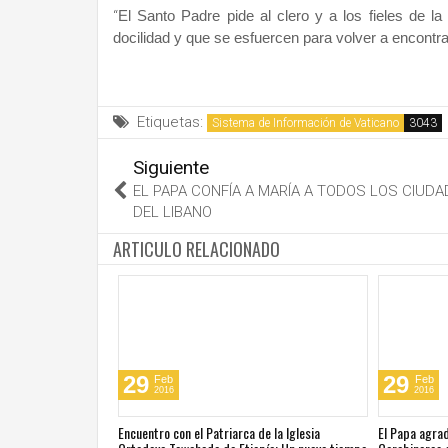
“
El Santo Padre pide al clero y a los fieles de l
docilidad y que se esfuercen para volver a encontrar
Etiquetas:
Sistema de Información de Vaticano
Siguiente
EL PAPA CONFÍA A MARÍA A TODOS LOS CIUD
DEL LIBANO
ARTICULO RELACIONADO
29
29
Feb
Feb
2016
2016
 las oraciones del
Encuentro con el Patriarca de la Iglesia
El Papa agra