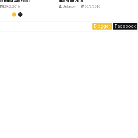
de Roma San Pedro
marzo de 2016
29/2/2016
Unknown
29/2/2016
Blogger
Facebook