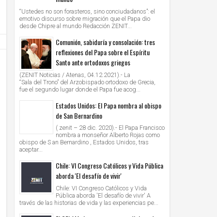
Abril 2016
¡Comencemos hoy!
Unknown
29/2/2016
Unknown
29/2/2016
“Ustedes no son forasteros, sino conciudadanos”: el
emotivo discurso sobre migración que el Papa dio
desde Chipre al mundo Redacción ZENIT...
Comunión, sabiduría y consolación: tres
reflexiones del Papa sobre el Espíritu
Santo ante ortodoxos griegos
(ZENIT Noticias / Atenas, 04.12.2021).- La
“Sala del Trono” del Arzobispado ortodoxo de Grecia,
fue el segundo lugar donde el Papa fue acog...
Estados Unidos: El Papa nombra al obispo
de San Bernardino
( zenit – 28 dic. 2020).- El Papa Francisco
nombra a monseñor Alberto Rojas como
obispo de S an Bernardino , Estados Unidos, tras
aceptar...
Chile: VI Congreso Católicos y Vida Pública
aborda 'El desafío de vivir'
Chile: VI Congreso Católicos y Vida
Pública aborda 'El desafío de vivir' A
través de las historias de vida y las experiencias pe...