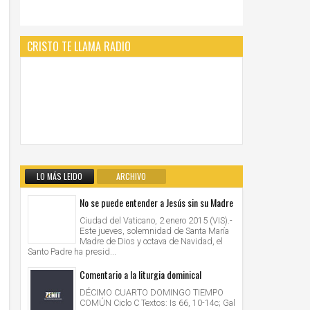
CRISTO TE LLAMA RADIO
LO MÁS LEIDO
ARCHIVO
No se puede entender a Jesús sin su Madre
Ciudad del Vaticano, 2 enero 2015 (VIS).-
Este jueves, solemnidad de Santa María
Madre de Dios y octava de Navidad, el
Santo Padre ha presid...
Comentario a la liturgia dominical
DÉCIMO CUARTO DOMINGO TIEMPO
COMÚN Ciclo C Textos: Is 66, 10-14c; Gal