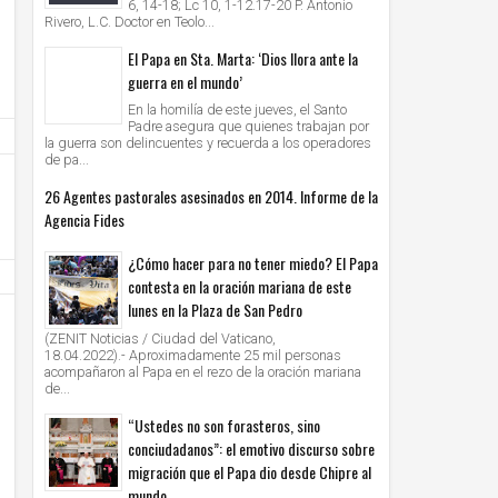
6, 14-18; Lc 10, 1-12.17-20 P. Antonio
Rivero, L.C. Doctor en Teolo...
El Papa en Sta. Marta: ‘Dios llora ante la
guerra en el mundo’
En la homilía de este jueves, el Santo
Padre asegura que quienes trabajan por
la guerra son delincuentes y recuerda a los operadores
de pa...
26 Agentes pastorales asesinados en 2014. Informe de la
Agencia Fides
¿Cómo hacer para no tener miedo? El Papa
contesta en la oración mariana de este
lunes en la Plaza de San Pedro
(ZENIT Noticias / Ciudad del Vaticano,
18.04.2022).- Aproximadamente 25 mil personas
acompañaron al Papa en el rezo de la oración mariana
de...
29
29
“Ustedes no son forasteros, sino
Feb
Feb
2016
2016
conciudadanos”: el emotivo discurso sobre
migración que el Papa dio desde Chipre al
Celebraciones presididas por el Papa: Marzo –
Ángelus: Jamás es tarde para conve
mundo