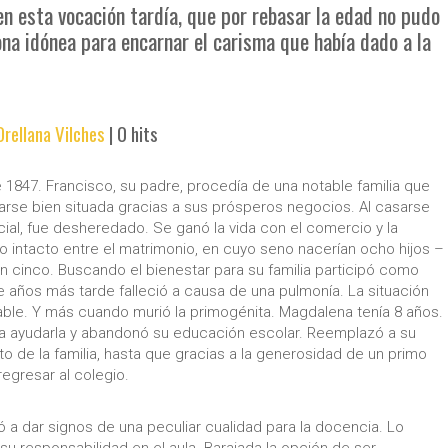
 en esta vocación tardía, que por rebasar la edad no pudo
sona idónea para encarnar el carisma que había dado a la
Orellana Vilches
|
0 hits
 de 1847. Francisco, su padre, procedía de una notable familia que
rse bien situada gracias a sus prósperos negocios. Al casarse
cial, fue desheredado. Se ganó la vida con el comercio y la
o intacto entre el matrimonio, en cuyo seno nacerían ocho hijos –
n cinco. Buscando el bienestar para su familia participó como
te años más tarde falleció a causa de una pulmonía. La situación
able. Y más cuando murió la primogénita. Magdalena tenía 8 años.
 a ayudarla y abandonó su educación escolar. Reemplazó a su
o de la familia, hasta que gracias a la generosidad de un primo
egresar al colegio.
a dar signos de una peculiar cualidad para la docencia. Lo