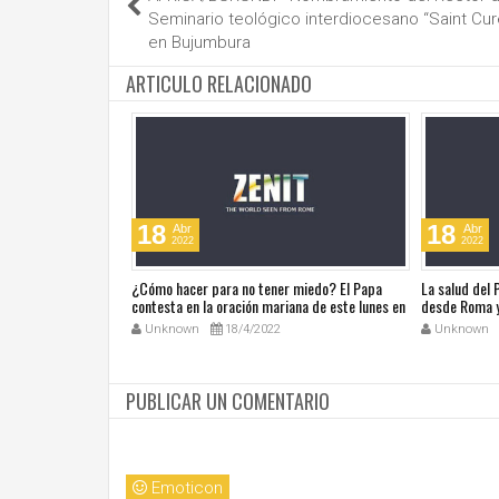
Seminario teológico interdiocesano “Saint Cur
en Bujumbura
ARTICULO RELACIONADO
18
18
Abr
Abr
2022
2022
ública de Grecia
¿Cómo hacer para no tener miedo? El Papa
La salud del
omáticas
contesta en la oración mariana de este lunes en
desde Roma y
la Plaza de San Pedro
noticias en a
Unknown
18/4/2022
Unknown
PUBLICAR UN COMENTARIO
Emoticon