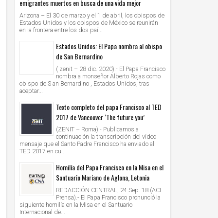
emigrantes muertos en busca de una vida mejor
Arizona – El 30 de marzo y el 1 de abril, los obispos de
Estados Unidos y los obispos de México se reunirán
en la frontera entre los dos paí...
Estados Unidos: El Papa nombra al obispo
de San Bernardino
( zenit – 28 dic. 2020).- El Papa Francisco
nombra a monseñor Alberto Rojas como
obispo de S an Bernardino , Estados Unidos, tras
aceptar...
Texto completo del papa Francisco al TED
2017 de Vancouver ‘The future you’
(ZENIT – Roma).- Publicamos a
continuación la transcripción del vídeo
mensaje que el Santo Padre Francisco ha enviado al
TED 2017 en cu...
Homilía del Papa Francisco en la Misa en el
Santuario Mariano de Aglona, Letonia
REDACCIÓN CENTRAL, 24 Sep. 18 (ACI
Prensa).- El Papa Francisco pronunció la
siguiente homilía en la Misa en el Santuario
Internacional de...