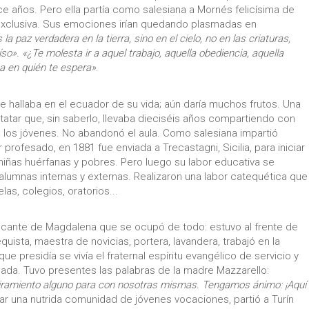
ce años. Pero ella partía como salesiana a Mornés felicísima de
 exclusiva. Sus emociones irían quedando plasmadas en
a paz verdadera en la tierra, sino en el cielo, no en las criaturas,
o». «¿Te molesta ir a aquel trabajo, aquella obediencia, aquella
a en quién te espera»
.
 hallaba en el ecuador de su vida; aún daría muchos frutos. Una
atar que, sin saberlo, llevaba dieciséis años compartiendo con
 los jóvenes. No abandonó el aula. Como salesiana impartió
ofesado, en 1881 fue enviada a Trecastagni, Sicilia, para iniciar
niñas huérfanas y pobres. Pero luego su labor educativa se
lumnas internas y externas. Realizaron una labor catequética que
as, colegios, oratorios...
ficante de Magdalena que se ocupó de todo: estuvo al frente de
uista, maestra de novicias, portera, lavandera, trabajó en la
ue presidía se vivía el fraternal espíritu evangélico de servicio y
ada. Tuvo presentes las palabras de la madre Mazzarello:
iramiento alguno para con nosotras mismas. Tengamos ánimo: ¡Aquí
ar una nutrida comunidad de jóvenes vocaciones, partió a Turín