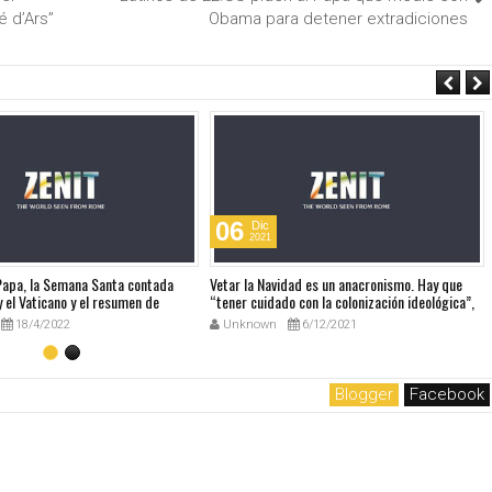
é d’Ars”
Obama para detener extradiciones
06
Dic
2021
 Papa, la Semana Santa contada
Vetar la Navidad es un anacronismo. Hay que
 el Vaticano y el resumen de
“tener cuidado con la colonización ideológica”,
udio
dice el Papa sobre el Manual europeo que
18/4/2022
Unknown
6/12/2021
prohibía la Navidad
Blogger
Facebook