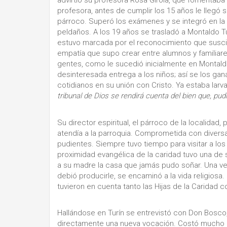
advirtió su profesora Rosa Girola, que fomentaba 
profesora, antes de cumplir los 15 años le llegó 
párroco. Superó los exámenes y se integró en la 
peldaños. A los 19 años se trasladó a Montaldo T
estuvo marcada por el reconocimiento que suscit
empatía que supo crear entre alumnos y familiares
gentes, como le sucedió inicialmente en Montaldo
desinteresada entrega a los niños; así se los g
cotidianos en su unión con Cristo. Ya estaba larv
tribunal de Dios se rendirá cuenta del bien que, p
Su director espiritual, el párroco de la localida
atendía a la parroquia. Comprometida con diver
pudientes. Siempre tuvo tiempo para visitar a los
proximidad evangélica de la caridad tuvo una de
a su madre la casa que jamás pudo soñar. Una vez e
debió producirle, se encaminó a la vida religiosa
tuvieron en cuenta tanto las Hijas de la Caridad 
Hallándose en Turín se entrevistó con Don Bosco,
directamente una nueva vocación. Costó mucho 