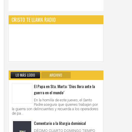
CRISTO TE LLAMA RADIO
LO MÁS LEIDO
ARCHIVO
El Papa en Sta. Marta: ‘Dios llora ante la
guerra en el mundo’
En la homilía de este jueves, el Santo
Padre asegura que quienes trabajan por
la guerra son delincuentes y recuerda a los operadores
de pa...
Comentario a la liturgia dominical
DÉCIMO CUARTO DOMINGO TIEMPO