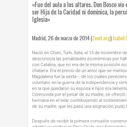
«Fue del aula a los altares. Don Bosco vio
ser Hija de la Caridad ni dominica, la per
Iglesia»
Madrid, 26 de marzo de 2014 (
Zenit.org
)
Isabel 
Nació en Chieri, Turín, Italia, el 15 de noviembre
desconocía las penalidades económicas por halla
con Catalina, que no era de la misma posición so
chatarra. Era el precio de un amor que se mantuv
Magdalena fue la sexta–, de los cuales pereciero
voluntario en la guerra de la independencia y sie
en la que quedaron su esposa e hijos era lament
Conmovida por el pesar de su madre, se ofreció
hermana en el telar contribuyendo al sostenimient
de su madre, que les pasó una asignación, pudo r
Después de recibir la primera comunión comenzó 