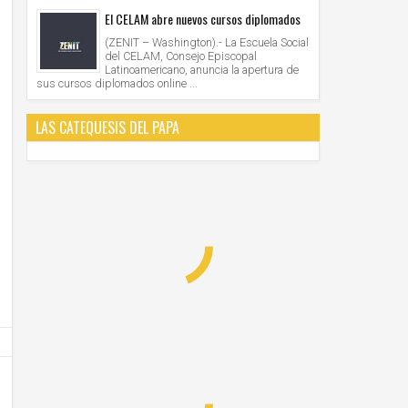
El CELAM abre nuevos cursos diplomados
(ZENIT – Washington).- La Escuela Social
del CELAM, Consejo Episcopal
Latinoamericano, anuncia la apertura de
sus cursos diplomados online ...
LAS CATEQUESIS DEL PAPA