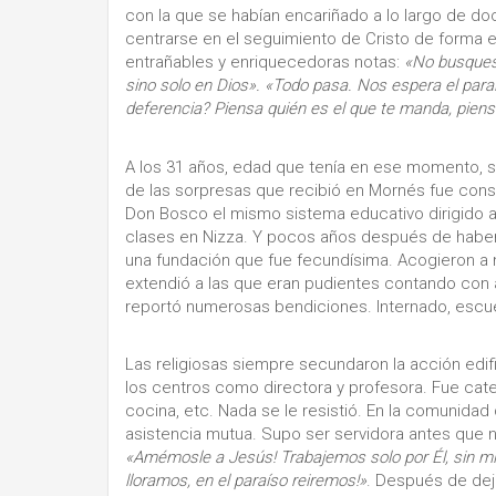
con la que se habían encariñado a lo largo de do
centrarse en el seguimiento de Cristo de forma
entrañables y enriquecedoras notas:
«No busques l
sino solo en Dios». «Todo pasa. Nos espera el paraís
deferencia? Piensa quién es el que te manda, piens
A los 31 años, edad que tenía en ese momento, se
de las sorpresas que recibió en Mornés fue const
Don Bosco el mismo sistema educativo dirigido a
clases en Nizza. Y pocos años después de haber pr
una fundación que fue fecundísima. Acogieron a 
extendió a las que eran pudientes contando con a
reportó numerosas bendiciones. Internado, escuel
Las religiosas siempre secundaron la acción edi
los centros como directora y profesora. Fue cateq
cocina, etc. Nada se le resistió. En la comunidad q
asistencia mutua. Supo ser servidora antes que n
«Amémosle a Jesús! Trabajemos solo por Él, sin m
lloramos, en el paraíso reiremos!»
. Después de dej