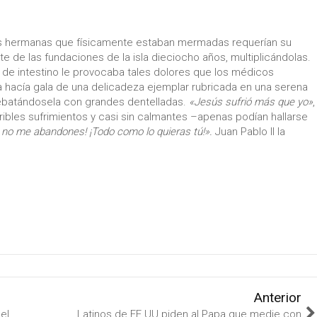
as hermanas que físicamente estaban mermadas requerían su
te de las fundaciones de la isla dieciocho años, multiplicándolas.
 de intestino le provocaba tales dolores que los médicos
 hacía gala de una delicadeza ejemplar rubricada en una serena
rrebatándosela con grandes dentelladas.
«Jesús sufrió más que yo»
,
ribles sufrimientos y casi sin calmantes –apenas podían hallarse
 no me abandones! ¡Todo como lo quieras tú!».
Juan Pablo II la
Anterior
el
Latinos de EE.UU piden al Papa que medie con