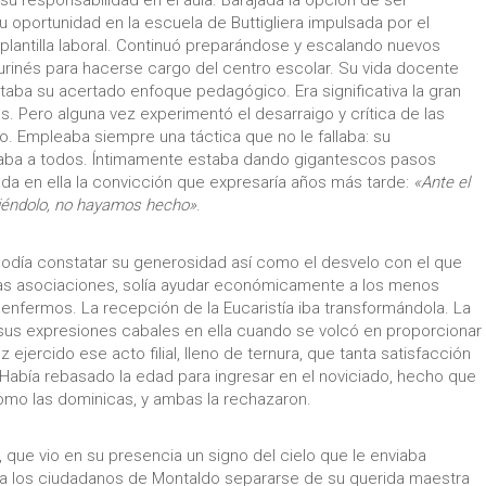
su responsabilidad en el aula. Barajada la opción de ser
su oportunidad en la escuela de Buttigliera impulsada por el
plantilla laboral. Continuó preparándose y escalando nuevos
urinés para hacerse cargo del centro escolar. Su vida docente
aba su acertado enfoque pedagógico. Era significativa la gran
. Pero alguna vez experimentó el desarraigo y crítica de las
. Empleaba siempre una táctica que no le fallaba: su
anaba a todos. Íntimamente estaba dando gigantescos pasos
ada en ella la convicción que expresaría años más tarde:
«Ante el
udiéndolo, no hayamos hecho»
.
d, podía constatar su generosidad así como el desvelo con el que
sas asociaciones, solía ayudar económicamente a los menos
 enfermos. La recepción de la Eucaristía iba transformándola. La
 sus expresiones cabales en ella cuando se volcó en proporcionar
jercido ese acto filial, lleno de ternura, que tanta satisfacción
. Había rebasado la edad para ingresar en el noviciado, hecho que
como las dominicas, y ambas la rechazaron.
 que vio en su presencia un signo del cielo que le enviaba
a los ciudadanos de Montaldo separarse de su querida maestra