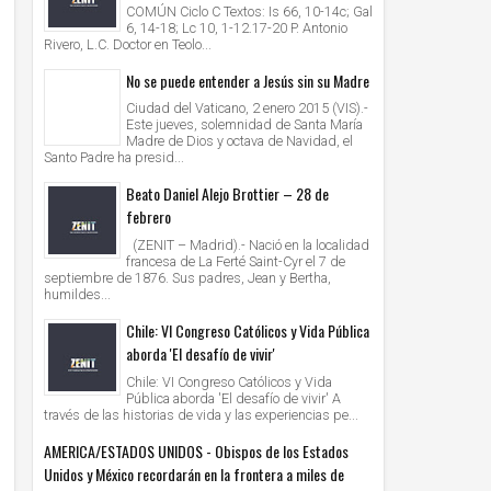
COMÚN Ciclo C Textos: Is 66, 10-14c; Gal
6, 14-18; Lc 10, 1-12.17-20 P. Antonio
Rivero, L.C. Doctor en Teolo...
No se puede entender a Jesús sin su Madre
Ciudad del Vaticano, 2 enero 2015 (VIS).-
Este jueves, solemnidad de Santa María
Madre de Dios y octava de Navidad, el
Santo Padre ha presid...
Beato Daniel Alejo Brottier – 28 de
febrero
(ZENIT – Madrid).- Nació en la localidad
francesa de La Ferté Saint-Cyr el 7 de
septiembre de 1876. Sus padres, Jean y Bertha,
humildes...
Chile: VI Congreso Católicos y Vida Pública
aborda 'El desafío de vivir'
Chile: VI Congreso Católicos y Vida
Pública aborda 'El desafío de vivir' A
través de las historias de vida y las experiencias pe...
AMERICA/ESTADOS UNIDOS - Obispos de los Estados
Unidos y México recordarán en la frontera a miles de