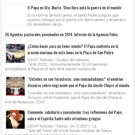
El Papa en Sta. Marta: ‘Dios llora ante la guerra en el mundo’
En la homilía de este jueves, el Santo Padre asegura que
quienes trabajan por la guerra son delincuentes y recuerda a
los operadores de pa...
26 Agentes pastorales asesinados en 2014. Informe de la Agencia Fides
¿Cómo hacer para no tener miedo? El Papa contesta en la
oración mariana de este lunes en la Plaza de San Pedro
(ZENIT Noticias / Ciudad del Vaticano,
18.04.2022).- Aproximadamente 25 mil personas
acompañaron al Papa en el rezo de la oración mariana de...
“Ustedes no son forasteros, sino conciudadanos”: el emotivo
discurso sobre migración que el Papa dio desde Chipre al mundo
“Ustedes no son forasteros, sino conciudadanos”: el emotivo
discurso sobre migración que el Papa dio desde Chipre al
mundo Redacción ZENIT...
Comunión, sabiduría y consolación: tres reflexiones del Papa
sobre el Espíritu Santo ante ortodoxos griegos
(ZENIT Noticias / Atenas, 04.12.2021).- La
“Sala del Trono” del Arzobispado ortodoxo de Grecia,