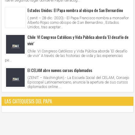
fue el segundo lugar donde el Papa fue acog...
Estados Unidos: El Papa nombra al obispo de San Bernardino
( zenit – 28 dic. 2020).- El Papa Francisco nombra a monseñor
Alberto Rojas como obispo de S an Bernardino , Estados
Unidos, tras aceptar...
Chile: VI Congreso Católicos y Vida Pública aborda 'El desafío de
vivir'
Chile: VI Congreso Católicos y Vida Pública aborda 'El desafío
de vivir' A través de las historias de vida y las experiencias
pe...
El CELAM abre nuevos cursos diplomados
(ZENIT – Washington).- La Escuela Social del CELAM, Consejo
Episcopal Latinoamericano, anuncia la apertura de sus cursos
diplomados online ...
LAS CATEQUESIS DEL PAPA