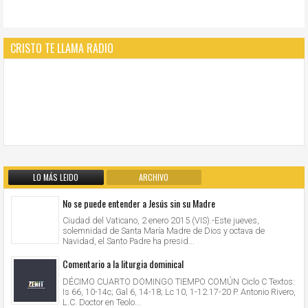
CRISTO TE LLAMA RADIO
LO MÁS LEIDO
ARCHIVO
No se puede entender a Jesús sin su Madre
Ciudad del Vaticano, 2 enero 2015 (VIS).-Este jueves,
solemnidad de Santa María Madre de Dios y octava de
Navidad, el Santo Padre ha presid...
Comentario a la liturgia dominical
DÉCIMO CUARTO DOMINGO TIEMPO COMÚN Ciclo C Textos:
Is 66, 10-14c; Gal 6, 14-18; Lc 10, 1-12.17-20 P. Antonio Rivero,
L.C. Doctor en Teolo...