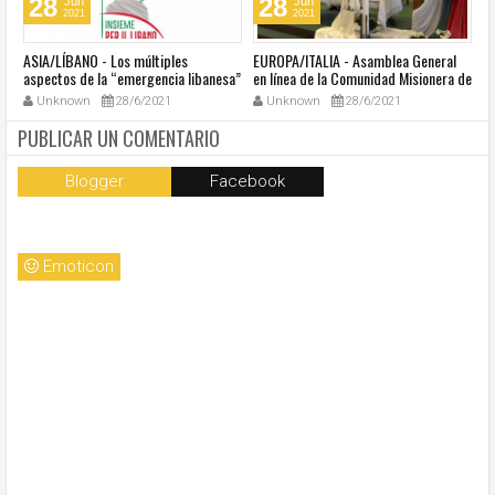
28
28
Jun
Jun
2021
2021
ASIA/LÍBANO - Los múltiples
EUROPA/ITALIA - Asamblea General
A
aspectos de la “emergencia libanesa”
en línea de la Comunidad Misionera de
in
al centro de la cumbre eclesial
Villaregia
Unknown
28/6/2021
Unknown
28/6/2021
convocada por el Papa Francisco
PUBLICAR UN COMENTARIO
Blogger
Facebook
Emoticon