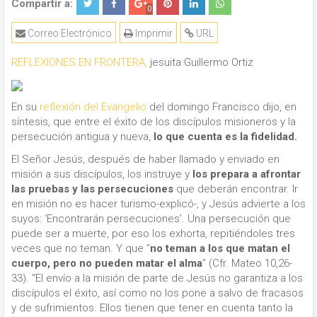
Compartir a:
0
Correo Electrónico
Imprimir
URL
REFLEXIONES EN FRONTERA,
jesuita Guillermo Ortiz
En su
reflexión del Evangelio
del domingo Francisco dijo, en
síntesis, que entre el éxito de los discípulos misioneros y la
persecución antigua y nueva,
lo que cuenta es la fidelidad.
El Señor Jesús, después de haber llamado y enviado en
misión a sus discípulos, los instruye y
los prepara a afrontar
las pruebas y las persecuciones
que deberán encontrar. Ir
en misión no es hacer turismo-explicó-, y Jesús advierte a los
suyos: ‘Encontrarán persecuciones’. Una persecución que
puede ser a muerte, por eso los exhorta, repitiéndoles tres
veces que no teman. Y que “
no teman a los que matan el
cuerpo, pero no pueden matar el alma
” (Cfr. Mateo 10,26-
33). “El envío a la misión de parte de Jesús no garantiza a los
discípulos el éxito, así como no los pone a salvo de fracasos
y de sufrimientos. Ellos tienen que tener en cuenta tanto la