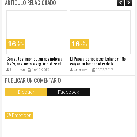
ARTICULO RELACIONADO
16
16
Dic
Dic
2017
2017
s
Con su testimonio Juan nos indica a
El Papa a periodistas Italianos: “No
El
Jesús, nos invita a seguirlo, dice el
caigan en los pecados de la
Ac
Papa
comunicación”
fe
Unknown
16/12/2017
Unknown
16/12/2017
PUBLICAR UN COMENTARIO
Blogger
Facebook
Emoticon