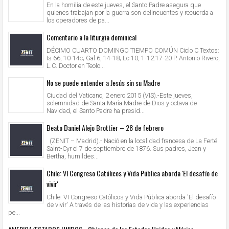
En la homilía de este jueves, el Santo Padre asegura que
quienes trabajan por la guerra son delincuentes y recuerda a
los operadores de pa...
Comentario a la liturgia dominical
DÉCIMO CUARTO DOMINGO TIEMPO COMÚN Ciclo C Textos:
Is 66, 10-14c; Gal 6, 14-18; Lc 10, 1-12.17-20 P. Antonio Rivero,
L.C. Doctor en Teolo...
No se puede entender a Jesús sin su Madre
Ciudad del Vaticano, 2 enero 2015 (VIS).-Este jueves,
solemnidad de Santa María Madre de Dios y octava de
Navidad, el Santo Padre ha presid...
Beato Daniel Alejo Brottier – 28 de febrero
(ZENIT – Madrid).- Nació en la localidad francesa de La Ferté
Saint-Cyr el 7 de septiembre de 1876. Sus padres, Jean y
Bertha, humildes...
Chile: VI Congreso Católicos y Vida Pública aborda 'El desafío de
vivir'
Chile: VI Congreso Católicos y Vida Pública aborda 'El desafío
de vivir' A través de las historias de vida y las experiencias
pe...