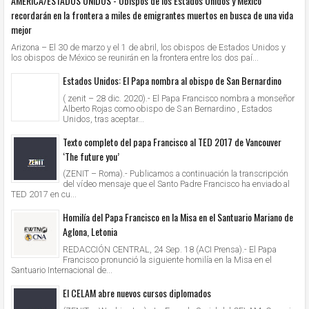
AMERICA/ESTADOS UNIDOS - Obispos de los Estados Unidos y México
recordarán en la frontera a miles de emigrantes muertos en busca de una vida
mejor
Arizona – El 30 de marzo y el 1 de abril, los obispos de Estados Unidos y
los obispos de México se reunirán en la frontera entre los dos paí...
Estados Unidos: El Papa nombra al obispo de San Bernardino
( zenit – 28 dic. 2020).- El Papa Francisco nombra a monseñor
Alberto Rojas como obispo de S an Bernardino , Estados
Unidos, tras aceptar...
Texto completo del papa Francisco al TED 2017 de Vancouver
‘The future you’
(ZENIT – Roma).- Publicamos a continuación la transcripción
del vídeo mensaje que el Santo Padre Francisco ha enviado al
TED 2017 en cu...
Homilía del Papa Francisco en la Misa en el Santuario Mariano de
Aglona, Letonia
REDACCIÓN CENTRAL, 24 Sep. 18 (ACI Prensa).- El Papa
Francisco pronunció la siguiente homilía en la Misa en el
Santuario Internacional de...
El CELAM abre nuevos cursos diplomados