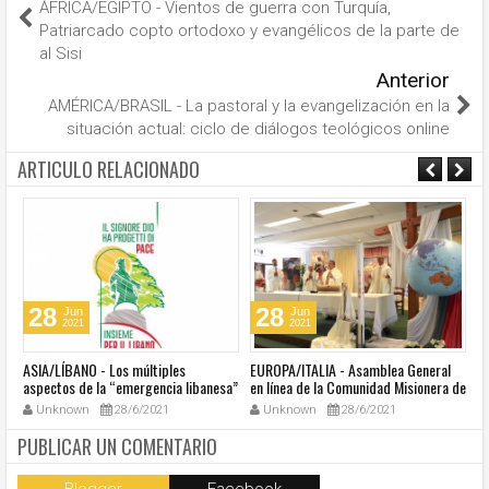
ÁFRICA/EGIPTO - Vientos de guerra con Turquía,
Patriarcado copto ortodoxo y evangélicos de la parte de
al Sisi
Anterior
AMÉRICA/BRASIL - La pastoral y la evangelización en la
situación actual: ciclo de diálogos teológicos online
ARTICULO RELACIONADO
28
28
Jun
Jun
2021
2021
ASIA/LÍBANO - Los múltiples
EUROPA/ITALIA - Asamblea General
A
aspectos de la “emergencia libanesa”
en línea de la Comunidad Misionera de
in
al centro de la cumbre eclesial
Villaregia
Unknown
28/6/2021
Unknown
28/6/2021
convocada por el Papa Francisco
PUBLICAR UN COMENTARIO