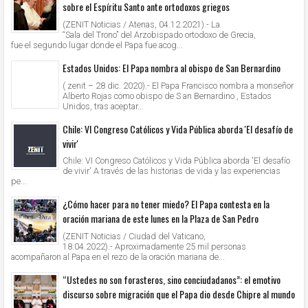
sobre el Espíritu Santo ante ortodoxos griegos
(ZENIT Noticias / Atenas, 04.12.2021).- La
“Sala del Trono” del Arzobispado ortodoxo de Grecia,
fue el segundo lugar donde el Papa fue acog...
Estados Unidos: El Papa nombra al obispo de San Bernardino
( zenit – 28 dic. 2020).- El Papa Francisco nombra a monseñor
Alberto Rojas como obispo de S an Bernardino , Estados
Unidos, tras aceptar...
Chile: VI Congreso Católicos y Vida Pública aborda 'El desafío de
vivir'
Chile: VI Congreso Católicos y Vida Pública aborda 'El desafío
de vivir' A través de las historias de vida y las experiencias
pe...
¿Cómo hacer para no tener miedo? El Papa contesta en la
oración mariana de este lunes en la Plaza de San Pedro
(ZENIT Noticias / Ciudad del Vaticano,
18.04.2022).- Aproximadamente 25 mil personas
acompañaron al Papa en el rezo de la oración mariana de...
“Ustedes no son forasteros, sino conciudadanos”: el emotivo
discurso sobre migración que el Papa dio desde Chipre al mundo