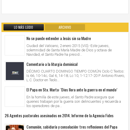
LO MÁS LEIDO
ARCHIVO
No se puede entender a Jesús sin su Madre
Ciudad del Vaticano, 2 enero 2015 (VIS).-Este jueves,
solemnidad de Santa María Madre de Dios y octava de
Navidad, el Santo Padre ha presid...
Comentario a la liturgia dominical
DÉCIMO CUARTO DOMINGO TIEMPO COMÚN Ciclo C Textos:
Is 66, 10-14c; Gal 6, 14-18; Lc 10, 1-12.17-20 P. Antonio Rivero,
L.C. Doctor en Teolo...
El Papa en Sta. Marta: ‘Dios llora ante la guerra en el mundo’
En la homilía de este jueves, el Santo Padre asegura que
quienes trabajan por la guerra son delincuentes y recuerda a
los operadores de pa...
26 Agentes pastorales asesinados en 2014. Informe de la Agencia Fides
Comunión, sabiduría y consolación: tres reflexiones del Papa