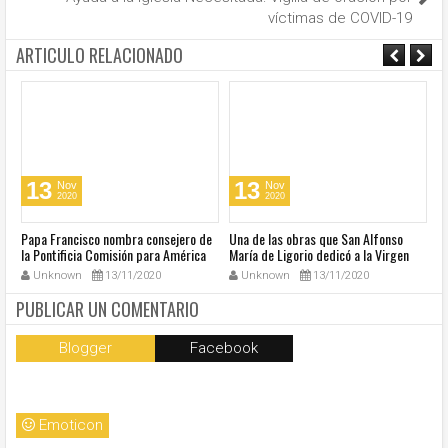
víctimas de COVID-19
ARTICULO RELACIONADO
13
13
Nov
Nov
2020
2020
u
Papa Francisco nombra consejero de
Una de las obras que San Alfonso
El
la Pontificia Comisión para América
María de Ligorio dedicó a la Virgen
o
Latina
cumple 270 años
Unknown
13/11/2020
Unknown
13/11/2020
PUBLICAR UN COMENTARIO
Blogger
Facebook
Emoticon