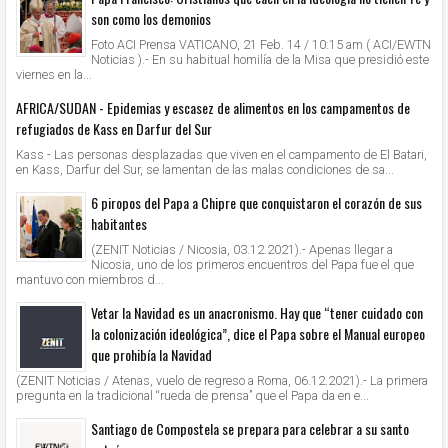
son como los demonios
Foto ACI Prensa VATICANO, 21 Feb. 14 / 10:15 am ( ACI/EWTN
Noticias ).- En su habitual homilía de la Misa que presidió este
viernes en la...
AFRICA/SUDAN - Epidemias y escasez de alimentos en los campamentos de
refugiados de Kass en Darfur del Sur
Kass - Las personas desplazadas que viven en el campamento de El Batari,
en Kass, Darfur del Sur, se lamentan de las malas condiciones de sa...
6 piropos del Papa a Chipre que conquistaron el corazón de sus
habitantes
(ZENIT Noticias / Nicosia, 03.12.2021).- Apenas llegar a
Nicosia, uno de los primeros encuentros del Papa fue el que
mantuvo con miembros d...
Vetar la Navidad es un anacronismo. Hay que “tener cuidado con
la colonización ideológica”, dice el Papa sobre el Manual europeo
que prohibía la Navidad
(ZENIT Noticias / Atenas, vuelo de regreso a Roma, 06.12.2021).- La primera
pregunta en la tradicional “rueda de prensa” que el Papa da en e...
Santiago de Compostela se prepara para celebrar a su santo