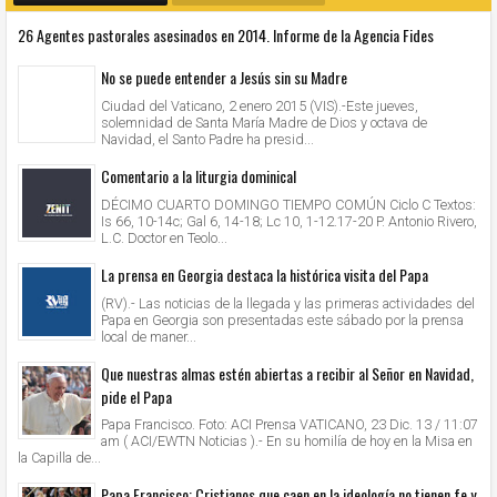
26 Agentes pastorales asesinados en 2014. Informe de la Agencia Fides
No se puede entender a Jesús sin su Madre
Ciudad del Vaticano, 2 enero 2015 (VIS).-Este jueves,
solemnidad de Santa María Madre de Dios y octava de
Navidad, el Santo Padre ha presid...
Comentario a la liturgia dominical
DÉCIMO CUARTO DOMINGO TIEMPO COMÚN Ciclo C Textos:
Is 66, 10-14c; Gal 6, 14-18; Lc 10, 1-12.17-20 P. Antonio Rivero,
L.C. Doctor en Teolo...
La prensa en Georgia destaca la histórica visita del Papa
(RV).- Las noticias de la llegada y las primeras actividades del
Papa en Georgia son presentadas este sábado por la prensa
local de maner...
Que nuestras almas estén abiertas a recibir al Señor en Navidad,
pide el Papa
Papa Francisco. Foto: ACI Prensa VATICANO, 23 Dic. 13 / 11:07
am ( ACI/EWTN Noticias ).- En su homilía de hoy en la Misa en
la Capilla de...
Papa Francisco: Cristianos que caen en la ideología no tienen fe y