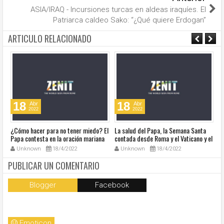
ASIA/IRAQ - Incursiones turcas en aldeas iraquíes. El
Patriarca caldeo Sako: “¿Qué quiere Erdogan”
ARTICULO RELACIONADO
18
18
Abr
Abr
2022
2022
¿Cómo hacer para no tener miedo? El
La salud del Papa, la Semana Santa
Ve
Papa contesta en la oración mariana
contada desde Roma y el Vaticano y el
Ha
de este lunes en la Plaza de San
resumen de noticias en audio
co
Unknown
18/4/2022
Unknown
18/4/2022
Pedro
so
la
PUBLICAR UN COMENTARIO
Blogger
Facebook
Emoticon