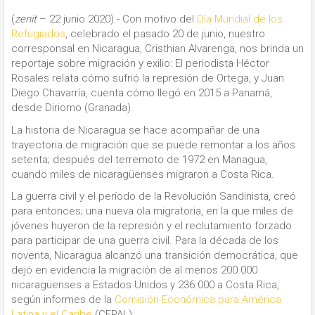
(
zenit
– 22 junio 2020).- Con motivo del
Día Mundial de los
Refugiados
, celebrado el pasado 20 de junio, nuestro
corresponsal en Nicaragua, Cristhian Alvarenga, nos brinda un
reportaje sobre migración y exilio: El periodista Héctor
Rosales relata cómo sufrió la represión de Ortega, y Juan
Diego Chavarría, cuenta cómo llegó en 2015 a Panamá,
desde Diriomo (Granada).
La historia de Nicaragua se hace acompañar de una
trayectoria de migración que se puede remontar a los años
setenta; después del terremoto de 1972 en Managua,
cuando miles de nicaragüenses migraron a Costa Rica.
La guerra civil y el período de la Revolución Sandinista, creó
para entonces; una nueva ola migratoria, en la que miles de
jóvenes huyeron de la represión y el reclutamiento forzado
para participar de una guerra civil. Para la década de los
noventa, Nicaragua alcanzó una transición democrática, que
dejó en evidencia la migración de al menos 200.000
nicaragüenses a Estados Unidos y 236.000 a Costa Rica,
según informes de la
Comisión Económica para América
Latina y el Caribe
(CEPAL).