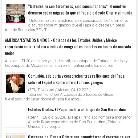
“Ustedes no son forasteros, sino conciudadanos”: el emotivo
discurso sobre migración que el Papa dio desde Chipre al mundo
“Ustedes no son forasteros, sino conciudadanos”: el emotivo
discurso sobre migración que el Papa dio desde Chipre al
mundo Redacción ZENIT...
AMERICA/ESTADOS UNIDOS - Obispos de los Estados Unidos y México
recordarán en la frontera a miles de emigrantes muertos en busca de una vida
mejor
Arizona – El 30 de marzo y el 1 de abril, los obispos de Estados Unidos y
los obispos de México se reunirán en la frontera entre los dos paí...
Comunión, sabiduría y consolación: tres reflexiones del Papa
sobre el Espíritu Santo ante ortodoxos griegos
(ZENIT Noticias / Atenas, 04.12.2021).- La
“Sala del Trono” del Arzobispado ortodoxo de Grecia,
fue el segundo lugar donde el Papa fue acog...
Estados Unidos: El Papa nombra al obispo de San Bernardino
( zenit – 28 dic. 2020).- El Papa Francisco nombra a monseñor
Alberto Rojas como obispo de S an Bernardino , Estados
Unidos, tras aceptar...
6 piropos del Papa a Chipre que conquistaron el corazón de sus