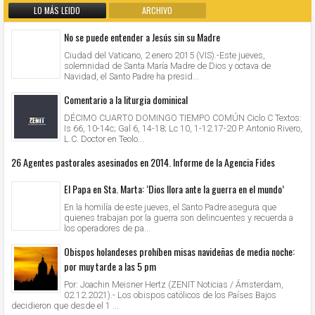
LO MÁS LEIDO
ARCHIVO
No se puede entender a Jesús sin su Madre
Ciudad del Vaticano, 2 enero 2015 (VIS).-Este jueves,
solemnidad de Santa María Madre de Dios y octava de
Navidad, el Santo Padre ha presid...
Comentario a la liturgia dominical
DÉCIMO CUARTO DOMINGO TIEMPO COMÚN Ciclo C Textos:
Is 66, 10-14c; Gal 6, 14-18; Lc 10, 1-12.17-20 P. Antonio Rivero,
L.C. Doctor en Teolo...
26 Agentes pastorales asesinados en 2014. Informe de la Agencia Fides
El Papa en Sta. Marta: ‘Dios llora ante la guerra en el mundo’
En la homilía de este jueves, el Santo Padre asegura que
quienes trabajan por la guerra son delincuentes y recuerda a
los operadores de pa...
Obispos holandeses prohíben misas navideñas de media noche:
por muy tarde a las 5 pm
Por: Joachin Meisner Hertz (ZENIT Noticias / Ámsterdam,
02.12.2021).- Los obispos católicos de los Países Bajos
decidieron que desde el 1 ...