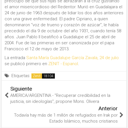
preocupó de que sus hijas se abrazaran a la cruz gustando
el amor misericordioso del Redentor. Murió en Guadalajara el
24 de junio de 1963 después de lidiar los dos años anteriores
con una grave enfermedad. El padre Cipriano, a quien
denominaron “voz de trueno y corazón de azúcar”, le había
precedido el día 9 de octubre del año 1931, cuando tenía 58
años. Juan Pablo II beatificó a Guadalupe el 25 de abril de
2004. Fue de las primeras en ser canonizada por el papa
Francisco el 12 de mayo de 2013.
La entrada
Santa María Guadalupe García Zavala, 24 de julio
se publicó primero en
ZENIT - Espanol
.
Etiquetas:
Zenit
Siguiente
AMERICA/ARGENTINA - "Recuperar credibilidad en la
justicia, sin ideologías", propone Mons. Olivera
Anterior
Todavía hay más de 1 millón de refugiados en Irak por
Estado Islámico, muchos cristianos