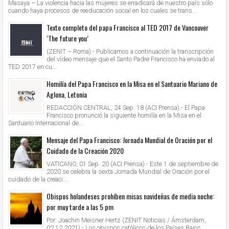
Masaya – La violencia hacia las mujeres se erradicará de nuestro país sólo
cuando haya procesos de reeducación social en los cuales se trans...
Texto completo del papa Francisco al TED 2017 de Vancouver
‘The future you’
(ZENIT – Roma).- Publicamos a continuación la transcripción
del vídeo mensaje que el Santo Padre Francisco ha enviado al
TED 2017 en cu...
Homilía del Papa Francisco en la Misa en el Santuario Mariano de
Aglona, Letonia
REDACCIÓN CENTRAL, 24 Sep. 18 (ACI Prensa).- El Papa
Francisco pronunció la siguiente homilía en la Misa en el
Santuario Internacional de...
Mensaje del Papa Francisco: Jornada Mundial de Oración por el
Cuidado de la Creación 2020
VATICANO, 01 Sep. 20 (ACI Prensa).- Este 1 de septiembre de
2020 se celebra la sexta Jornada Mundial de Oración por el
cuidado de la creaci...
Obispos holandeses prohíben misas navideñas de media noche:
por muy tarde a las 5 pm
Por: Joachin Meisner Hertz (ZENIT Noticias / Ámsterdam,
02.12.2021).- Los obispos católicos de los Países Bajos