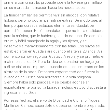
primera comunión. Es probable que ella tuviese gran influjo
en su marcada inclinación hacia los necesitados.
La tienda familiar les permitía vivir sin ahogos, con relativa
holgura, pero no podían permitirse extras. De modo que, al
tiempo que cursaba estudios elementales, Guadalupe
aprendió a coser. Había constatado que no tenía cualidades
para la música, que le hubiera gustado dominar. En cambio,
era muy hábil manejando la aguja y las tijeras, y se
desenvolvía maravillosamente con las telas. Los suyos se
establecieron en Guadalajara cuando ella tenía 20 años. Allí
comenzó su noviazgo con Gustavo Arreola, y se prometió en
matrimonio a los 23. Pero la idea de construir un hogar junto
a él se disipó de improviso cuando estaban inmersos en los
ajetreos de la boda. Entonces experimentó con fuerza la
invitación de Cristo para abrazarse a la vida religiosa.
Siempre había sido piadosa, y se dejaba aconsejar
espiritualmente por su tía Librada. Incluso estuvo dispuesta a
ingresar en su Orden.
Por esas fechas, el siervo de Dios, padre Cipriano Íñiguez
Martín del Campo, sacerdote diocesano, hombre preparado,