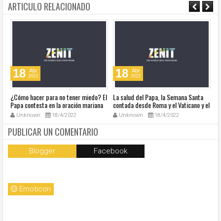
ARTICULO RELACIONADO
18
18
Abr
Abr
2022
2022
¿Cómo hacer para no tener miedo? El
La salud del Papa, la Semana Santa
Ve
Papa contesta en la oración mariana
contada desde Roma y el Vaticano y el
Ha
de este lunes en la Plaza de San
resumen de noticias en audio
co
Unknown
18/4/2022
Unknown
18/4/2022
Pedro
so
la
PUBLICAR UN COMENTARIO
Blogger
Facebook
Emoticon