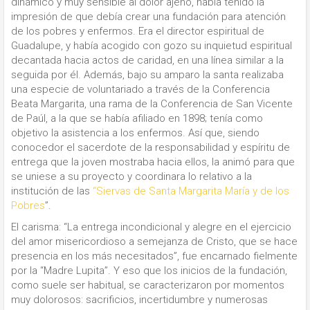
dinámico y muy sensible al dolor ajeno, había tenido la
impresión de que debía crear una fundación para atención
de los pobres y enfermos. Era el director espiritual de
Guadalupe, y había acogido con gozo su inquietud espiritual
decantada hacia actos de caridad, en una línea similar a la
seguida por él. Además, bajo su amparo la santa realizaba
una especie de voluntariado a través de la Conferencia
Beata Margarita, una rama de la Conferencia de San Vicente
de Paúl, a la que se había afiliado en 1898; tenía como
objetivo la asistencia a los enfermos. Así que, siendo
conocedor el sacerdote de la responsabilidad y espíritu de
entrega que la joven mostraba hacia ellos, la animó para que
se uniese a su proyecto y coordinara lo relativo a la
institución de las
“Siervas de Santa Margarita María y de los
Pobres
”.
El carisma: “La entrega incondicional y alegre en el ejercicio
del amor misericordioso a semejanza de Cristo, que se hace
presencia en los más necesitados”, fue encarnado fielmente
por la “Madre Lupita”. Y eso que los inicios de la fundación,
como suele ser habitual, se caracterizaron por momentos
muy dolorosos: sacrificios, incertidumbre y numerosas