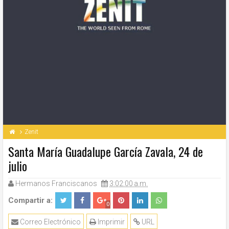
Zenit
Santa María Guadalupe García Zavala, 24 de
julio
Hermanos Franciscanos
3:02:00 a.m.
Compartir a:
0
Correo Electrónico
Imprimir
URL