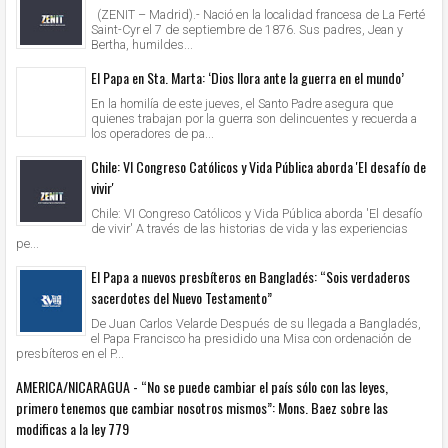
(ZENIT – Madrid).- Nació en la localidad francesa de La Ferté
Saint-Cyr el 7 de septiembre de 1876. Sus padres, Jean y
Bertha, humildes...
El Papa en Sta. Marta: ‘Dios llora ante la guerra en el mundo’
En la homilía de este jueves, el Santo Padre asegura que
quienes trabajan por la guerra son delincuentes y recuerda a
los operadores de pa...
Chile: VI Congreso Católicos y Vida Pública aborda 'El desafío de
vivir'
Chile: VI Congreso Católicos y Vida Pública aborda 'El desafío
de vivir' A través de las historias de vida y las experiencias
pe...
El Papa a nuevos presbíteros en Bangladés: “Sois verdaderos
sacerdotes del Nuevo Testamento”
De Juan Carlos Velarde Después de su llegada a Bangladés,
el Papa Francisco ha presidido una Misa con ordenación de
presbíteros en el P...
AMERICA/NICARAGUA - “No se puede cambiar el país sólo con las leyes,
primero tenemos que cambiar nosotros mismos”: Mons. Baez sobre las
modificas a la ley 779