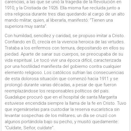
carencias, a las que se unió la tragedia de la Revolución en
1910, y la Cristiada de 1926. Ella misma fue recluida junto a
otra religiosa durante tres días quedando al cargo de un alto
mando militar, quien, al liberarla, manifestó: “Tienen una
superiora muy santa”.
Con humildad, sencillez y caridad, se propuso imitar a Cristo.
Confiando en Él, crecía en la vivencia heroica de las virtudes.
Trataba a los enfermos con ternura, depositando en ellos su
piedad. Aparte de sanar sus cuerpos, se preocupaba de su
vida espiritual. Le tocó vivir una época difícil, caracterizada
por una hostilidad manifiesta del gobierno contra cualquier
elemento religioso. Los católicos sufrían las consecuencias
de esta dolorosa situación que comenzó hacia 1911 y se
prolongó durante varias décadas, a pesar de que fueron
reemplazándose los responsables políticos del país.
Guadalupe procuró que en el hospital de santa Margarita
estuviese encendida siempre la llama de la fe en Cristo. Tuvo
que ingeniárselas para custodiar la reserva eucarística sin
levantar sospechas de los militares; un día se cruzó con
algunos portándola bajo su pecho, y musitó quedamente:
“Cuídate, Señor, cuídate”.