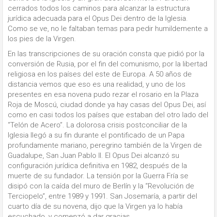
cerrados todos los caminos para alcanzar la estructura
jurídica adecuada para el Opus Dei dentro de la Iglesia.
Como se ve, no le faltaban temas para pedir humildemente a
los pies de la Virgen.
En las transcripciones de su oración consta que pidió por la
conversión de Rusia, por el fin del comunismo, por la libertad
religiosa en los países del este de Europa. A 50 años de
distancia vemos que eso es una realidad, y uno de los
presentes en esa novena pudo rezar el rosario en la Plaza
Roja de Moscú, ciudad donde ya hay casas del Opus Dei, así
como en casi todos los países que estaban del otro lado del
“Telón de Acero”. La dolorosa crisis postconciliar de la
Iglesia llegó a su fin durante el pontificado de un Papa
profundamente mariano, peregrino también de la Virgen de
Guadalupe, San Juan Pablo II. El Opus Dei alcanzó su
configuración jurídica definitiva en 1982, después de la
muerte de su fundador. La tensión por la Guerra Fría se
disipó con la caída del muro de Berlín y la “Revolución de
Terciopelo”, entre 1989 y 1991. San Josemaría, a partir del
cuarto día de su novena, dijo que la Virgen ya lo había
escuchado, y comenzó a dar gracias.