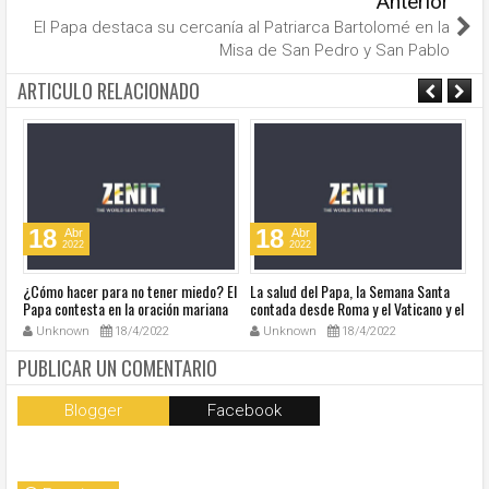
Anterior
El Papa destaca su cercanía al Patriarca Bartolomé en la
Misa de San Pedro y San Pablo
ARTICULO RELACIONADO
18
18
Abr
Abr
2022
2022
¿Cómo hacer para no tener miedo? El
La salud del Papa, la Semana Santa
Ve
Papa contesta en la oración mariana
contada desde Roma y el Vaticano y el
Ha
de este lunes en la Plaza de San
resumen de noticias en audio
co
Unknown
18/4/2022
Unknown
18/4/2022
Pedro
so
la
PUBLICAR UN COMENTARIO
Blogger
Facebook