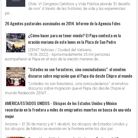
Chile: VI Congreso Católicos y Vida Pública aborda 'El desafío
de vivir' A través de las historias de vida y las experiencias
pe...
26 Agentes pastorales asesinados en 2014. Informe de la Agencia Fides
¿Cómo hacer para no tener miedo? El Papa contesta en la
oración mariana de este lunes en la Plaza de San Pedro
(ZENIT Noticias / Ciudad del Vaticano,
18.04.2022).- Aproximadamente 25 mil personas
acompañaron al Papa en el rezo de la oración mariana de...
“Ustedes no son forasteros, sino conciudadanos”: el emotivo
discurso sobre migración que el Papa dio desde Chipre al mundo
“Ustedes no son forasteros, sino conciudadanos”: el emotivo
discurso sobre migración que el Papa dio desde Chipre al
mundo Redacción ZENIT...
AMERICA/ESTADOS UNIDOS - Obispos de los Estados Unidos y México
recordarán en la frontera a miles de emigrantes muertos en busca de una vida
mejor
Arizona – El 30 de marzo y el 1 de abril, los obispos de Estados Unidos y
los obispos de México se reunirán en la frontera entre los dos paí...