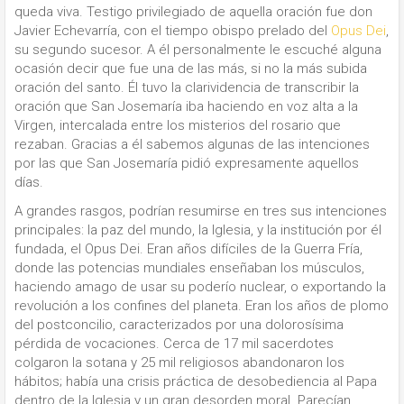
queda viva. Testigo privilegiado de aquella oración fue don
Javier Echevarría, con el tiempo obispo prelado del
Opus Dei
,
su segundo sucesor. A él personalmente le escuché alguna
ocasión decir que fue una de las más, si no la más subida
oración del santo. Él tuvo la clarividencia de transcribir la
oración que San Josemaría iba haciendo en voz alta a la
Virgen, intercalada entre los misterios del rosario que
rezaban. Gracias a él sabemos algunas de las intenciones
por las que San Josemaría pidió expresamente aquellos
días.
A grandes rasgos, podrían resumirse en tres sus intenciones
principales: la paz del mundo, la Iglesia, y la institución por él
fundada, el Opus Dei. Eran años difíciles de la Guerra Fría,
donde las potencias mundiales enseñaban los músculos,
haciendo amago de usar su poderío nuclear, o exportando la
revolución a los confines del planeta. Eran los años de plomo
del postconcilio, caracterizados por una dolorosísima
pérdida de vocaciones. Cerca de 17 mil sacerdotes
colgaron la sotana y 25 mil religiosos abandonaron los
hábitos; había una crisis práctica de desobediencia al Papa
dentro de la Iglesia y un gran desorden moral. Parecían