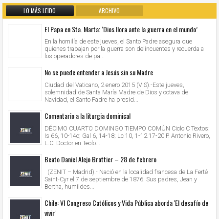
LO MÁS LEIDO
ARCHIVO
El Papa en Sta. Marta: ‘Dios llora ante la guerra en el mundo’
En la homilía de este jueves, el Santo Padre asegura que
quienes trabajan por la guerra son delincuentes y recuerda a
los operadores de pa...
No se puede entender a Jesús sin su Madre
Ciudad del Vaticano, 2 enero 2015 (VIS).-Este jueves,
solemnidad de Santa María Madre de Dios y octava de
Navidad, el Santo Padre ha presid...
Comentario a la liturgia dominical
DÉCIMO CUARTO DOMINGO TIEMPO COMÚN Ciclo C Textos:
Is 66, 10-14c; Gal 6, 14-18; Lc 10, 1-12.17-20 P. Antonio Rivero,
L.C. Doctor en Teolo...
Beato Daniel Alejo Brottier – 28 de febrero
(ZENIT – Madrid).- Nació en la localidad francesa de La Ferté
Saint-Cyr el 7 de septiembre de 1876. Sus padres, Jean y
Bertha, humildes...
Chile: VI Congreso Católicos y Vida Pública aborda 'El desafío de
vivir'