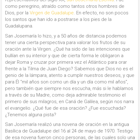
como peregrino, atraído como tantos otros hombres de
Dios, por la
Virgen de Guadalupe
. En efecto, no son pocos
los santos que han ido a postrarse a los pies de la
Guadalupana.
San Josemaría lo hizo, y a 50 años de distancia podemos
tener una cierta perspectiva para valorar los frutos de su
oración ante la Virgen. ¿Qué ha sido de las intenciones que
bullían en su interior y que de cierta forma le obligaron a
dejar Roma y cruzar por primera vez el Atlántico para orar
frente a la Tilma de Juan Diego? Sabemos que Dios no es el
genio de la lámpara, atento a cumplir nuestros deseos, y que
para Él “mil años son como un día y un día como mil años”,
pero también que siempre nos escucha, más si le hablamos
a través de su Madre, como deja admirable testimonio el
primero de sus milagros, en Caná de Galilea, según nos narra
el evangelio. ¿Qué fue de esa oración? ¿Fue escuchada?
¿Tenemos alguna pista?
San Josemaría realizó una novena de oración en la antigua
Basílica de Guadalupe del 16 al 24 de mayo de 1970. Testigo
de esa novena fueron cinco personas, de las cuales solo una