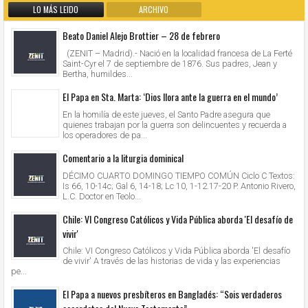
LO MÁS LEIDO
ARCHIVO
Beato Daniel Alejo Brottier – 28 de febrero
(ZENIT – Madrid).- Nació en la localidad francesa de La Ferté
Saint-Cyr el 7 de septiembre de 1876. Sus padres, Jean y
Bertha, humildes...
El Papa en Sta. Marta: ‘Dios llora ante la guerra en el mundo’
En la homilía de este jueves, el Santo Padre asegura que
quienes trabajan por la guerra son delincuentes y recuerda a
los operadores de pa...
Comentario a la liturgia dominical
DÉCIMO CUARTO DOMINGO TIEMPO COMÚN Ciclo C Textos:
Is 66, 10-14c; Gal 6, 14-18; Lc 10, 1-12.17-20 P. Antonio Rivero,
L.C. Doctor en Teolo...
Chile: VI Congreso Católicos y Vida Pública aborda 'El desafío de
vivir'
Chile: VI Congreso Católicos y Vida Pública aborda 'El desafío
de vivir' A través de las historias de vida y las experiencias
pe...
El Papa a nuevos presbíteros en Bangladés: “Sois verdaderos