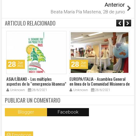
Anterior
Beata María Pía Mastena, 28 de junio
ARTICULO RELACIONADO
28
28
Jun
Jun
2021
2021
ASIA/LÍBANO - Los múltiples
EUROPA/ITALIA - Asamblea General
A
aspectos de la “emergencia libanesa”
en línea de la Comunidad Misionera de
in
al centro de la cumbre eclesial
Villaregia
Unknown
28/6/2021
Unknown
28/6/2021
convocada por el Papa Francisco
PUBLICAR UN COMENTARIO
Blogger
Facebook
Emoticon