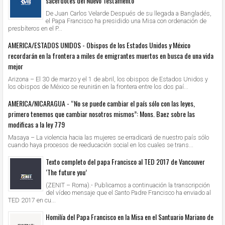
sacerdotes del Nuevo Testamento”
De Juan Carlos Velarde Después de su llegada a Bangladés,
el Papa Francisco ha presidido una Misa con ordenación de
presbíteros en el P...
AMERICA/ESTADOS UNIDOS - Obispos de los Estados Unidos y México
recordarán en la frontera a miles de emigrantes muertos en busca de una vida
mejor
Arizona – El 30 de marzo y el 1 de abril, los obispos de Estados Unidos y
los obispos de México se reunirán en la frontera entre los dos paí...
AMERICA/NICARAGUA - “No se puede cambiar el país sólo con las leyes,
primero tenemos que cambiar nosotros mismos”: Mons. Baez sobre las
modificas a la ley 779
Masaya – La violencia hacia las mujeres se erradicará de nuestro país sólo
cuando haya procesos de reeducación social en los cuales se trans...
Texto completo del papa Francisco al TED 2017 de Vancouver
‘The future you’
(ZENIT – Roma).- Publicamos a continuación la transcripción
del vídeo mensaje que el Santo Padre Francisco ha enviado al
TED 2017 en cu...
Homilía del Papa Francisco en la Misa en el Santuario Mariano de