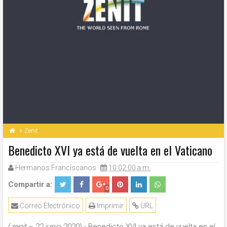
Zenit
Benedicto XVI ya está de vuelta en el Vaticano
Hermanos Franciscanos
10:02:00 a.m.
Compartir a:
0
Correo Electrónico
Imprimir
URL
(
zenit
– 22 junio 2020).- Benedicto XVI ya está de vuelta en el