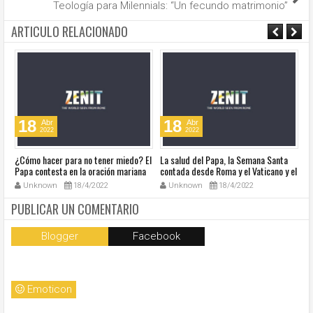
Teología para Milennials: “Un fecundo matrimonio”
ARTICULO RELACIONADO
18
18
Abr
Abr
2022
2022
¿Cómo hacer para no tener miedo? El
La salud del Papa, la Semana Santa
Ve
Papa contesta en la oración mariana
contada desde Roma y el Vaticano y el
Ha
de este lunes en la Plaza de San
resumen de noticias en audio
co
Unknown
18/4/2022
Unknown
18/4/2022
Pedro
so
la
PUBLICAR UN COMENTARIO
Blogger
Facebook
Emoticon