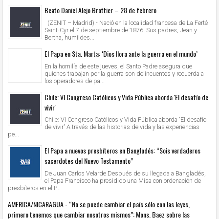
Beato Daniel Alejo Brottier – 28 de febrero
(ZENIT – Madrid).- Nació en la localidad francesa de La Ferté
Saint-Cyr el 7 de septiembre de 1876. Sus padres, Jean y
Bertha, humildes...
El Papa en Sta. Marta: ‘Dios llora ante la guerra en el mundo’
En la homilía de este jueves, el Santo Padre asegura que
quienes trabajan por la guerra son delincuentes y recuerda a
los operadores de pa...
Chile: VI Congreso Católicos y Vida Pública aborda 'El desafío de
vivir'
Chile: VI Congreso Católicos y Vida Pública aborda 'El desafío
de vivir' A través de las historias de vida y las experiencias
pe...
El Papa a nuevos presbíteros en Bangladés: “Sois verdaderos
sacerdotes del Nuevo Testamento”
De Juan Carlos Velarde Después de su llegada a Bangladés,
el Papa Francisco ha presidido una Misa con ordenación de
presbíteros en el P...
AMERICA/NICARAGUA - “No se puede cambiar el país sólo con las leyes,
primero tenemos que cambiar nosotros mismos”: Mons. Baez sobre las