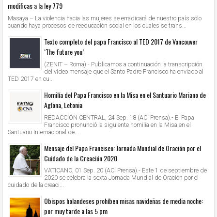
modificas a la ley 779
Masaya – La violencia hacia las mujeres se erradicará de nuestro país sólo
cuando haya procesos de reeducación social en los cuales se trans...
Texto completo del papa Francisco al TED 2017 de Vancouver
‘The future you’
(ZENIT – Roma).- Publicamos a continuación la transcripción
del vídeo mensaje que el Santo Padre Francisco ha enviado al
TED 2017 en cu...
Homilía del Papa Francisco en la Misa en el Santuario Mariano de
Aglona, Letonia
REDACCIÓN CENTRAL, 24 Sep. 18 (ACI Prensa).- El Papa
Francisco pronunció la siguiente homilía en la Misa en el
Santuario Internacional de...
Mensaje del Papa Francisco: Jornada Mundial de Oración por el
Cuidado de la Creación 2020
VATICANO, 01 Sep. 20 (ACI Prensa).- Este 1 de septiembre de
2020 se celebra la sexta Jornada Mundial de Oración por el
cuidado de la creaci...
Obispos holandeses prohíben misas navideñas de media noche:
por muy tarde a las 5 pm