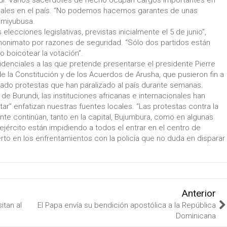
ndi. Varios sacerdotes de hecho ocupan cargos importantes en
ipales en el país. “No podemos hacernos garantes de unas
imiyubusa.
lecciones legislativas, previstas inicialmente el 5 de junio”,
anonimato por razones de seguridad. “Sólo dos partidos están
 boicotear la votación”.
sidenciales a las que pretende presentarse el presidente Pierre
e la Constitución y de los Acuerdos de Arusha, que pusieron fin a
ocado protestas que han paralizado al país durante semanas.
 de Burundi, las instituciones africanas e internacionales han
ar” enfatizan nuestras fuentes locales. “Las protestas contra la
nte continúan, tanto en la capital, Bujumbura, como en algunas
l ejército están impidiendo a todos el entrar en el centro de
to en los enfrentamientos con la policía que no duda en disparar
Anterior
itan al
El Papa envía su bendición apostólica a la República
Dominicana