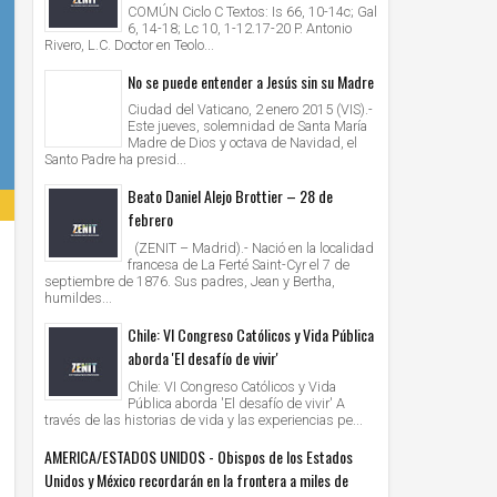
COMÚN Ciclo C Textos: Is 66, 10-14c; Gal
6, 14-18; Lc 10, 1-12.17-20 P. Antonio
Rivero, L.C. Doctor en Teolo...
No se puede entender a Jesús sin su Madre
Ciudad del Vaticano, 2 enero 2015 (VIS).-
Este jueves, solemnidad de Santa María
Madre de Dios y octava de Navidad, el
Santo Padre ha presid...
Beato Daniel Alejo Brottier – 28 de
febrero
(ZENIT – Madrid).- Nació en la localidad
francesa de La Ferté Saint-Cyr el 7 de
septiembre de 1876. Sus padres, Jean y Bertha,
humildes...
Chile: VI Congreso Católicos y Vida Pública
aborda 'El desafío de vivir'
Chile: VI Congreso Católicos y Vida
Pública aborda 'El desafío de vivir' A
través de las historias de vida y las experiencias pe...
AMERICA/ESTADOS UNIDOS - Obispos de los Estados
Unidos y México recordarán en la frontera a miles de