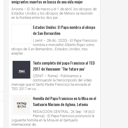
emigrantes muertos en busca de una vida mejor
Arizona – El 30 de marzo y el 1 de abril, los obispos de
Estados Unidos y los obispos de México se reunirán
en la frontera entre los dos paí...
Estados Unidos: El Papa nombra al obispo
de San Bernardino
( zenit – 28 dic. 2020).- El Papa Francisco
nombra a monseñor Alberto Rojas como
obispo de S an Bernardino , Estados Unidos, tras
aceptar...
Texto completo del papa Francisco al TED
2017 de Vancouver ‘The future you’
(ZENIT – Roma).- Publicamos a
continuación la transcripción del vídeo
mensaje que el Santo Padre Francisco ha enviado al
TED 2017 en cu...
Homilía del Papa Francisco en la Misa en el
Santuario Mariano de Aglona, Letonia
REDACCIÓN CENTRAL, 24 Sep. 18 (ACI
Prensa).- El Papa Francisco pronunció la
siguiente homilía en la Misa en el Santuario
Internacional de...