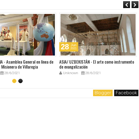
28
Jun
2021
A - Asamblea General en línea de
ASIA/ UZBEKISTÁN - El arte como instrumento
Misionera de Villaregia
de evangelización
28/6/2021
Unknown
28/6/2021
Blogger
Facebook