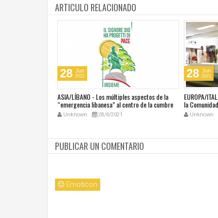
ARTICULO RELACIONADO
28
28
Jun
Jun
2021
2021
última masacre en
ASIA/LÍBANO - Los múltiples aspectos de la
EUROPA/ITALI
tar vivir con miedo"
“emergencia libanesa” al centro de la cumbre
la Comunidad 
eclesial convocada por el Papa Francisco
Unknown
28/6/2021
Unknown
PUBLICAR UN COMENTARIO
Emoticon