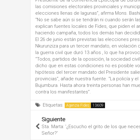
Presidente de la Conferencia Episcopal de Buru
las comisiones electorales provinciales y munic
elecciones llenas de lagunas”, afirma Mons. Bash
“No se sabe aún si se tendrán ni cuando serán las e
explican fuentes locales de Fides, que piden el 
haciendo campaña, todos los demás han decidido
El 26 de junio están previstas las elecciones pre
Nkurunziza para un tercer mandato, en violación d
la guerra civil que duró 13 años , lo que ha prov
“Todos, partidos de la oposición, la sociedad civil
dicho que en estas condiciones no es posible vot
hipótesis del tercer mandato del Presidente salie
provincias”, añade nuestra fuente. “La policía y e
Bujumbura. Hasta ahora treinta personas han muer
contra los manifestantes”.
Etiquetas:
Agenzia Fides
Siguiente
Sta. Marta: '¿Escucho el grito de los que neces
Señor?'