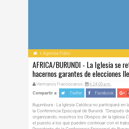
Agenzia Fides
AFRICA/BURUNDI - La Iglesia se ret
hacernos garantes de elecciones ll
Hermanos Franciscanos
6:24:00 a.m.
Compartir a:
Twitter
Facebook
Bujumbura - La Iglesia Católica no participará en 
la Conferencia Episcopal de Burundi. “Después d
organizando, nosotros los Obispos de la Iglesia 
el puesto a los que pueden continuar con el trab