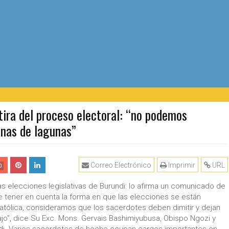
ira del proceso electoral: “no podemos
enas de lagunas”
Correo Electrónico
Imprimir
URL
0
las elecciones legislativas de Burundi: lo afirma un comunicado de
e tener en cuenta la forma en que las elecciones se están
Católica, consideramos que los sacerdotes deben dimitir y dejan
ajo”, dice Su Exc. Mons. Gervais Bashimiyubusa, Obispo Ngozi y