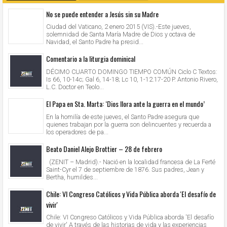
No se puede entender a Jesús sin su Madre
Ciudad del Vaticano, 2 enero 2015 (VIS).-Este jueves,
solemnidad de Santa María Madre de Dios y octava de
Navidad, el Santo Padre ha presid...
Comentario a la liturgia dominical
DÉCIMO CUARTO DOMINGO TIEMPO COMÚN Ciclo C Textos:
Is 66, 10-14c; Gal 6, 14-18; Lc 10, 1-12.17-20 P. Antonio Rivero,
L.C. Doctor en Teolo...
El Papa en Sta. Marta: ‘Dios llora ante la guerra en el mundo’
En la homilía de este jueves, el Santo Padre asegura que
quienes trabajan por la guerra son delincuentes y recuerda a
los operadores de pa...
Beato Daniel Alejo Brottier – 28 de febrero
(ZENIT – Madrid).- Nació en la localidad francesa de La Ferté
Saint-Cyr el 7 de septiembre de 1876. Sus padres, Jean y
Bertha, humildes...
Chile: VI Congreso Católicos y Vida Pública aborda 'El desafío de
vivir'
Chile: VI Congreso Católicos y Vida Pública aborda 'El desafío
de vivir' A través de las historias de vida y las experiencias