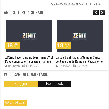
obligadas a abandonar el país
ARTICULO RELACIONADO
18
18
Abr
Abr
2022
2022
¿Cómo hacer para no tener miedo? El
La salud del Papa, la Semana Santa
Ve
Papa contesta en la oración mariana
contada desde Roma y el Vaticano y el
Ha
de este lunes en la Plaza de San
resumen de noticias en audio
co
Unknown
18/4/2022
Unknown
18/4/2022
Pedro
so
la
PUBLICAR UN COMENTARIO
Blogger
Facebook
Emoticon