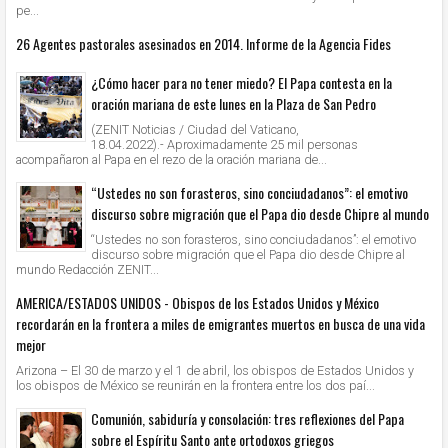
pe...
26 Agentes pastorales asesinados en 2014. Informe de la Agencia Fides
¿Cómo hacer para no tener miedo? El Papa contesta en la
oración mariana de este lunes en la Plaza de San Pedro
(ZENIT Noticias / Ciudad del Vaticano,
18.04.2022).- Aproximadamente 25 mil personas
acompañaron al Papa en el rezo de la oración mariana de...
“Ustedes no son forasteros, sino conciudadanos”: el emotivo
discurso sobre migración que el Papa dio desde Chipre al mundo
“Ustedes no son forasteros, sino conciudadanos”: el emotivo
discurso sobre migración que el Papa dio desde Chipre al
mundo Redacción ZENIT...
AMERICA/ESTADOS UNIDOS - Obispos de los Estados Unidos y México
recordarán en la frontera a miles de emigrantes muertos en busca de una vida
mejor
Arizona – El 30 de marzo y el 1 de abril, los obispos de Estados Unidos y
los obispos de México se reunirán en la frontera entre los dos paí...
Comunión, sabiduría y consolación: tres reflexiones del Papa
sobre el Espíritu Santo ante ortodoxos griegos