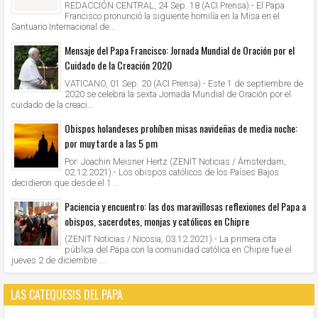
REDACCIÓN CENTRAL, 24 Sep. 18 (ACI Prensa).- El Papa
Francisco pronunció la siguiente homilía en la Misa en el
Santuario Internacional de...
Mensaje del Papa Francisco: Jornada Mundial de Oración por el
Cuidado de la Creación 2020
VATICANO, 01 Sep. 20 (ACI Prensa).- Este 1 de septiembre de
2020 se celebra la sexta Jornada Mundial de Oración por el
cuidado de la creaci...
Obispos holandeses prohíben misas navideñas de media noche:
por muy tarde a las 5 pm
Por: Joachin Meisner Hertz (ZENIT Noticias / Ámsterdam,
02.12.2021).- Los obispos católicos de los Países Bajos
decidieron que desde el 1 ...
Paciencia y encuentro: las dos maravillosas reflexiones del Papa a
obispos, sacerdotes, monjas y católicos en Chipre
(ZENIT Noticias / Nicosia, 03.12.2021).- La primera cita
pública del Papa con la comunidad católica en Chipre fue el
jueves 2 de diciembre ...
LAS CATEQUESIS DEL PAPA