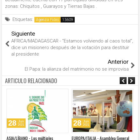
zonas: Chiquitos , Guarayos y Tierras Bajas .
Etiquetas:
Agenzia Fides
Siguiente
AFRICA/MADAGASCAR - “Estamos volviendo al caos total”,
dice un misionero después de la votación para destituir
al presidente
Anterior
El Papa: la alianza del matrimonio no se improvisa
ARTICULO RELACIONADO
28
28
Jun
Jun
2021
2021
ASIA/LÍBANO - Los múltiples
EUROPA/ITALIA - Asamblea General
A