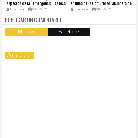
aspectos de la “emergencia libanesa”
en línea de la Comunidad Misionera de
in
al centro de la cumbre eclesial
Villaregia
Unknown
28/6/2021
Unknown
28/6/2021
convocada por el Papa Francisco
PUBLICAR UN COMENTARIO
Blogger
Facebook
Emoticon