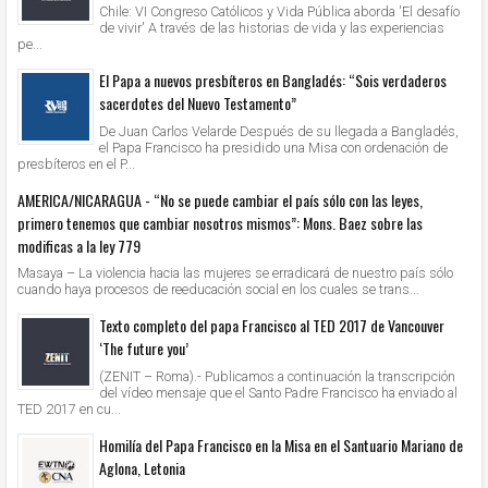
Chile: VI Congreso Católicos y Vida Pública aborda 'El desafío
de vivir' A través de las historias de vida y las experiencias
pe...
El Papa a nuevos presbíteros en Bangladés: “Sois verdaderos
sacerdotes del Nuevo Testamento”
De Juan Carlos Velarde Después de su llegada a Bangladés,
el Papa Francisco ha presidido una Misa con ordenación de
presbíteros en el P...
AMERICA/NICARAGUA - “No se puede cambiar el país sólo con las leyes,
primero tenemos que cambiar nosotros mismos”: Mons. Baez sobre las
modificas a la ley 779
Masaya – La violencia hacia las mujeres se erradicará de nuestro país sólo
cuando haya procesos de reeducación social en los cuales se trans...
Texto completo del papa Francisco al TED 2017 de Vancouver
‘The future you’
(ZENIT – Roma).- Publicamos a continuación la transcripción
del vídeo mensaje que el Santo Padre Francisco ha enviado al
TED 2017 en cu...
Homilía del Papa Francisco en la Misa en el Santuario Mariano de
Aglona, Letonia