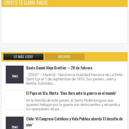
CRISTO TE LLAMA RADIO
LO MÁS LEIDO
ARCHIVO
Beato Daniel Alejo Brottier – 28 de febrero
(ZENIT – Madrid).- Nació en la localidad francesa de La Ferté
Saint-Cyr el 7 de septiembre de 1876. Sus padres, Jean y
Bertha, humildes...
El Papa en Sta. Marta: ‘Dios llora ante la guerra en el mundo’
En la homilía de este jueves, el Santo Padre asegura que
quienes trabajan por la guerra son delincuentes y recuerda a
los operadores de pa...
Chile: VI Congreso Católicos y Vida Pública aborda 'El desafío de
vivir'