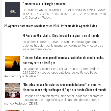
Comentario a la liturgia dominical
DÉCIMO CUARTO DOMINGO TIEMPO COMÚN Ciclo C Textos:
Is 66, 10-14c; Gal 6, 14-18; Lc 10, 1-12.17-20 P. Antonio Rivero,
L.C. Doctor en Teolo...
26 Agentes pastorales asesinados en 2014. Informe de la Agencia Fides
El Papa en Sta. Marta: ‘Dios llora ante la guerra en el mundo’
En la homilía de este jueves, el Santo Padre asegura que
quienes trabajan por la guerra son delincuentes y recuerda a
los operadores de pa...
Obispos holandeses prohíben misas navideñas de media noche:
por muy tarde a las 5 pm
Por: Joachin Meisner Hertz (ZENIT Noticias / Ámsterdam,
02.12.2021).- Los obispos católicos de los Países Bajos
decidieron que desde el 1 ...
“Ustedes no son forasteros, sino conciudadanos”: el emotivo
discurso sobre migración que el Papa dio desde Chipre al mundo
“Ustedes no son forasteros, sino conciudadanos”: el emotivo
discurso sobre migración que el Papa dio desde Chipre al
mundo Redacción ZENIT...