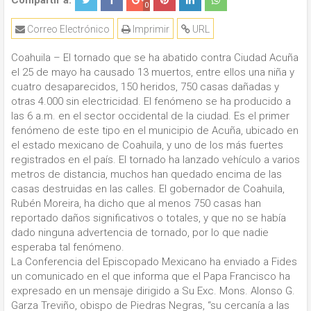
Compartir a:
0
Correo Electrónico
Imprimir
URL
Coahuila – El tornado que se ha abatido contra Ciudad Acuña
el 25 de mayo ha causado 13 muertos, entre ellos una niña y
cuatro desaparecidos, 150 heridos, 750 casas dañadas y
otras 4.000 sin electricidad. El fenómeno se ha producido a
las 6 a.m. en el sector occidental de la ciudad. Es el primer
fenómeno de este tipo en el municipio de Acuña, ubicado en
el estado mexicano de Coahuila, y uno de los más fuertes
registrados en el país. El tornado ha lanzado vehículo a varios
metros de distancia, muchos han quedado encima de las
casas destruidas en las calles. El gobernador de Coahuila,
Rubén Moreira, ha dicho que al menos 750 casas han
reportado daños significativos o totales, y que no se había
dado ninguna advertencia de tornado, por lo que nadie
esperaba tal fenómeno.
La Conferencia del Episcopado Mexicano ha enviado a Fides
un comunicado en el que informa que el Papa Francisco ha
expresado en un mensaje dirigido a Su Exc. Mons. Alonso G.
Garza Treviño, obispo de Piedras Negras, “su cercanía a las