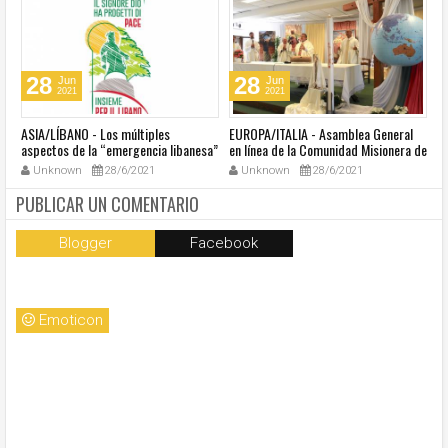
28
28
Jun
Jun
2021
2021
ASIA/LÍBANO - Los múltiples
EUROPA/ITALIA - Asamblea General
A
aspectos de la “emergencia libanesa”
en línea de la Comunidad Misionera de
in
al centro de la cumbre eclesial
Villaregia
Unknown
28/6/2021
Unknown
28/6/2021
convocada por el Papa Francisco
PUBLICAR UN COMENTARIO
Blogger
Facebook
Emoticon