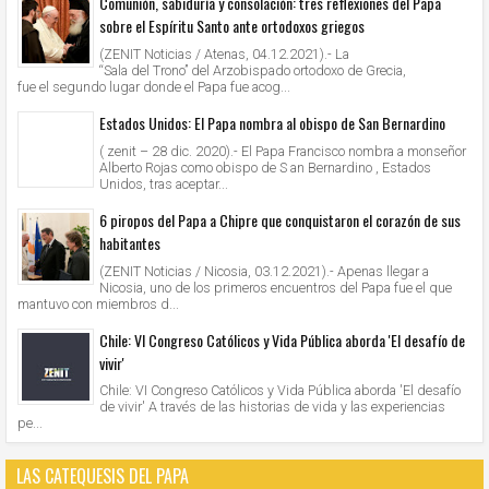
Comunión, sabiduría y consolación: tres reflexiones del Papa
sobre el Espíritu Santo ante ortodoxos griegos
(ZENIT Noticias / Atenas, 04.12.2021).- La
“Sala del Trono” del Arzobispado ortodoxo de Grecia,
fue el segundo lugar donde el Papa fue acog...
Estados Unidos: El Papa nombra al obispo de San Bernardino
( zenit – 28 dic. 2020).- El Papa Francisco nombra a monseñor
Alberto Rojas como obispo de S an Bernardino , Estados
Unidos, tras aceptar...
6 piropos del Papa a Chipre que conquistaron el corazón de sus
habitantes
(ZENIT Noticias / Nicosia, 03.12.2021).- Apenas llegar a
Nicosia, uno de los primeros encuentros del Papa fue el que
mantuvo con miembros d...
Chile: VI Congreso Católicos y Vida Pública aborda 'El desafío de
vivir'
Chile: VI Congreso Católicos y Vida Pública aborda 'El desafío
de vivir' A través de las historias de vida y las experiencias
pe...
LAS CATEQUESIS DEL PAPA