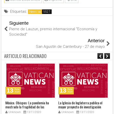
Etiquetas:
News.va
Siguiente
Pierre de Lauzun, premio internacional "Economía y
Sociedad"
Anterior
San Agustín de Canterbury - 27 de mayo
ARTICULO RELACIONADO
13
13
Nov
Nov
2020
2020
México. Obispos: La pandemia ha
La Iglesia de Inglaterra publica el
40
mostrado la fragilidad de las
mayor proyecto de investigación
R
estructuras del país
sobre sexualidad
su
Unknown
13/11/2020
Unknown
13/11/2020