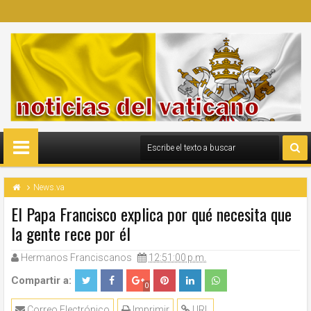
News.va
El Papa Francisco explica por qué necesita que
la gente rece por él
Hermanos Franciscanos
12:51:00 p.m.
Compartir a:
0
Correo Electrónico
Imprimir
URL