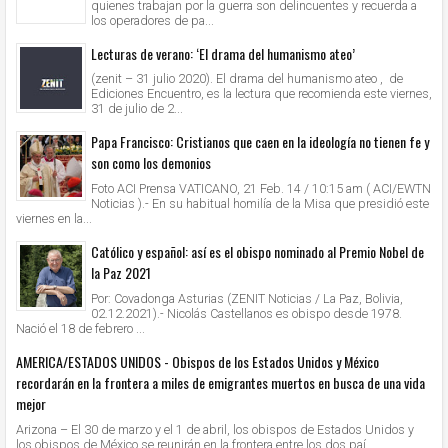
quienes trabajan por la guerra son delincuentes y recuerda a
los operadores de pa...
Lecturas de verano: ‘El drama del humanismo ateo’
(zenit – 31 julio 2020). El drama del humanismo ateo , de
Ediciones Encuentro, es la lectura que recomienda este viernes,
31 de julio de 2...
Papa Francisco: Cristianos que caen en la ideología no tienen fe y
son como los demonios
Foto ACI Prensa VATICANO, 21 Feb. 14 / 10:15 am ( ACI/EWTN
Noticias ).- En su habitual homilía de la Misa que presidió este
viernes en la...
Católico y español: así es el obispo nominado al Premio Nobel de
la Paz 2021
Por: Covadonga Asturias (ZENIT Noticias / La Paz, Bolivia,
02.12.2021).- Nicolás Castellanos es obispo desde 1978.
Nació el 18 de febrero ...
AMERICA/ESTADOS UNIDOS - Obispos de los Estados Unidos y México
recordarán en la frontera a miles de emigrantes muertos en busca de una vida
mejor
Arizona – El 30 de marzo y el 1 de abril, los obispos de Estados Unidos y
los obispos de México se reunirán en la frontera entre los dos paí...