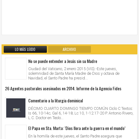
LO MÁS LEIDO
ARCHIVO
No se puede entender a Jesús sin su Madre
Ciudad del Vaticano, 2 enero 2015 (VIS).-Este jueves,
solemnidad de Santa María Madre de Dios y octava de
Navidad, el Santo Padre ha presid...
26 Agentes pastorales asesinados en 2014. Informe de la Agencia Fides
Comentario a la liturgia dominical
DÉCIMO CUARTO DOMINGO TIEMPO COMÚN Ciclo C Textos:
Is 66, 10-14c; Gal 6, 14-18; Lc 10, 1-12.17-20 P. Antonio Rivero,
L.C. Doctor en Teolo...
El Papa en Sta. Marta: ‘Dios llora ante la guerra en el mundo’
En la homilía de este jueves, el Santo Padre asegura que