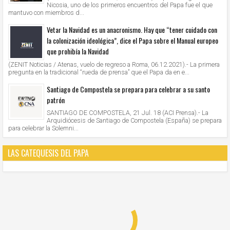
Nicosia, uno de los primeros encuentros del Papa fue el que
mantuvo con miembros d...
Vetar la Navidad es un anacronismo. Hay que “tener cuidado con
la colonización ideológica”, dice el Papa sobre el Manual europeo
que prohibía la Navidad
(ZENIT Noticias / Atenas, vuelo de regreso a Roma, 06.12.2021).- La primera
pregunta en la tradicional “rueda de prensa” que el Papa da en e...
Santiago de Compostela se prepara para celebrar a su santo
patrón
SANTIAGO DE COMPOSTELA, 21 Jul. 18 (ACI Prensa).- La
Arquidiócesis de Santiago de Compostela (España) se prepara
para celebrar la Solemni...
LAS CATEQUESIS DEL PAPA