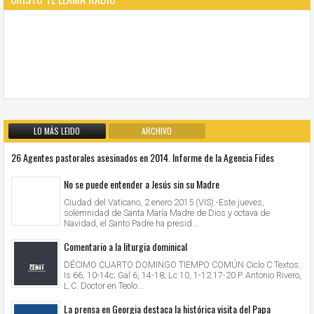
LO MÁS LEIDO
ARCHIVO
26 Agentes pastorales asesinados en 2014. Informe de la Agencia Fides
No se puede entender a Jesús sin su Madre
Ciudad del Vaticano, 2 enero 2015 (VIS).-Este jueves,
solemnidad de Santa María Madre de Dios y octava de
Navidad, el Santo Padre ha presid...
Comentario a la liturgia dominical
DÉCIMO CUARTO DOMINGO TIEMPO COMÚN Ciclo C Textos:
Is 66, 10-14c; Gal 6, 14-18; Lc 10, 1-12.17-20 P. Antonio Rivero,
L.C. Doctor en Teolo...
La prensa en Georgia destaca la histórica visita del Papa