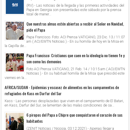
(RV).- Las noticias de la llegada y las primeras actividades del
Papa en Georgia son presentadas este sábado por la prensa
local de maner...
Que nuestras almas estén abiertas a recibir al Señor en Navidad,
pide el Papa
Papa Francisco. Foto: ACI Prensa VATICANO, 23 Dic. 13 / 11:07
am ( ACI/EWTN Noticias ).- En su homilía de hoy en la Misa en
la Capilla de...
Papa Francisco: Cristianos que caen en la ideología no tienen fe y
son como los demonios
Foto ACI Prensa VATICANO, 21 Feb. 14 / 10:15 am ( ACI/EWTN
Noticias ).- En su habitual homilía de la Misa que presidió este
viernes en la...
AFRICA/SUDAN - Epidemias y escasez de alimentos en los campamentos de
refugiados de Kass en Darfur del Sur
Kass - Las personas desplazadas que viven en el campamento de El Batari,
en Kass, Darfur del Sur, se lamentan de las malas condiciones de sa...
6 piropos del Papa a Chipre que conquistaron el corazón de sus
habitantes
(ZENIT Noticias / Nicosia, 03.12.2021).- Apenas llegar a