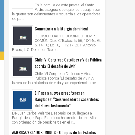
En la homilía de este jueves, el Santo
Padre asegura que quienes trabajan por
la guerra son delincuentes y recuerda a los operadores
de pa...
Comentario a la liturgia dominical
DÉCIMO CUARTO DOMINGO TIEMPO
COMÚN Ciclo C Textos: Is 66, 10-14c; Gal
6, 14-18; Lc 10, 1-12.17-20 P. Antonio
Rivero, L.C. Doctor en Teolo...
Chile: VI Congreso Católicos y Vida Pública
aborda 'El desafío de vivir'
Chile: VI Congreso Católicos y Vida
Pública aborda 'El desafío de vivir' A
través de las historias de vida y las experiencias pe...
El Papa a nuevos presbíteros en
Bangladés: “Sois verdaderos sacerdotes
del Nuevo Testamento”
De Juan Carlos Velarde Después de su llegada a
Bangladés, el Papa Francisco ha presidido una Misa
con ordenación de presbíteros en el P...
AMERICA/ESTADOS UNIDOS - Obispos de los Estados