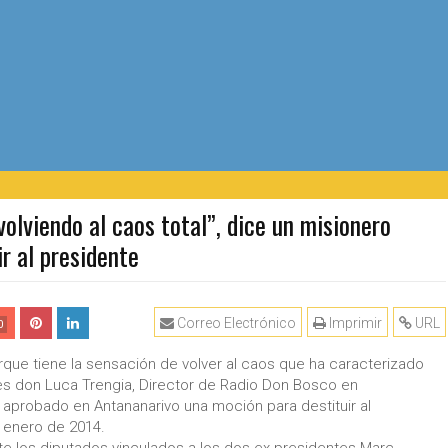
iendo al caos total”, dice un misionero
r al presidente
Correo Electrónico
Imprimir
URL
0
que tiene la sensación de volver al caos que ha caracterizado
Fides don Luca Trengia, Director de Radio Don Bosco en
aprobado en Antananarivo una moción para destituir al
 enero de 2014.