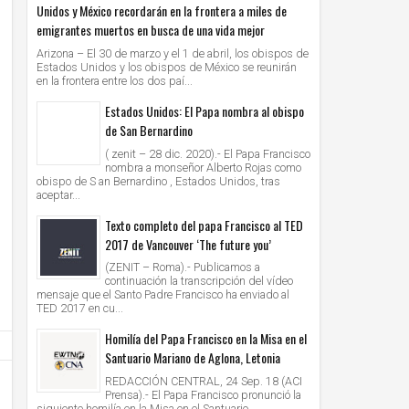
Unidos y México recordarán en la frontera a miles de
emigrantes muertos en busca de una vida mejor
Arizona – El 30 de marzo y el 1 de abril, los obispos de
Estados Unidos y los obispos de México se reunirán
en la frontera entre los dos paí...
Estados Unidos: El Papa nombra al obispo
de San Bernardino
( zenit – 28 dic. 2020).- El Papa Francisco
nombra a monseñor Alberto Rojas como
obispo de S an Bernardino , Estados Unidos, tras
aceptar...
Texto completo del papa Francisco al TED
2017 de Vancouver ‘The future you’
(ZENIT – Roma).- Publicamos a
continuación la transcripción del vídeo
mensaje que el Santo Padre Francisco ha enviado al
TED 2017 en cu...
Homilía del Papa Francisco en la Misa en el
Santuario Mariano de Aglona, Letonia
REDACCIÓN CENTRAL, 24 Sep. 18 (ACI
Prensa).- El Papa Francisco pronunció la
siguiente homilía en la Misa en el Santuario