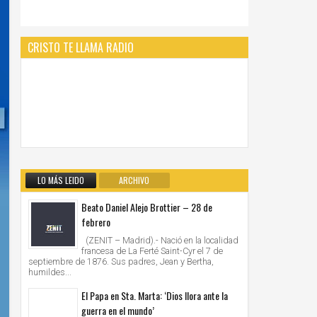
CRISTO TE LLAMA RADIO
LO MÁS LEIDO
ARCHIVO
Beato Daniel Alejo Brottier – 28 de
febrero
(ZENIT – Madrid).- Nació en la localidad
francesa de La Ferté Saint-Cyr el 7 de
septiembre de 1876. Sus padres, Jean y Bertha,
humildes...
El Papa en Sta. Marta: ‘Dios llora ante la
guerra en el mundo’