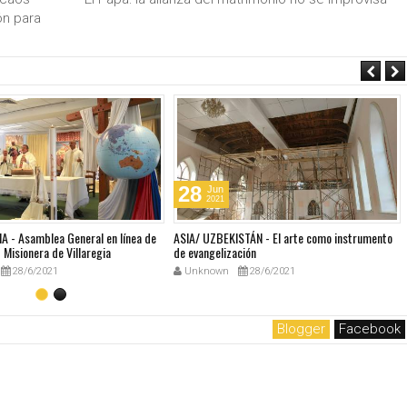
ón para
28
Jun
2021
A - Asamblea General en línea de
ASIA/ UZBEKISTÁN - El arte como instrumento
Misionera de Villaregia
de evangelización
28/6/2021
Unknown
28/6/2021
Blogger
Facebook