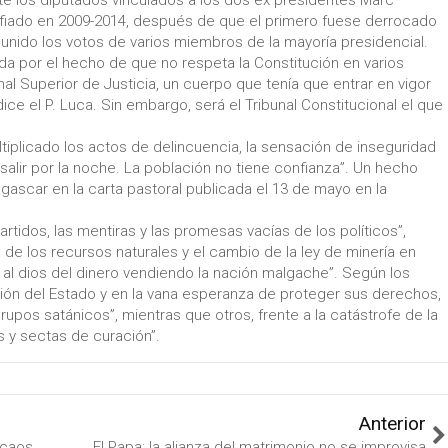
nte los diputados vinculados a los dos ex presidentes Marc
afiado en 2009-2014, después de que el primero fuese derrocado
 unido los votos de varios miembros de la mayoría presidencial.
ada por el hecho de que no respeta la Constitución en varios
al Superior de Justicia, un cuerpo que tenía que entrar en vigor
ice el P. Luca. Sin embargo, será el Tribunal Constitucional el que
ultiplicado los actos de delincuencia, la sensación de inseguridad
salir por la noche. La población no tiene confianza”. Un hecho
ascar en la carta pastoral publicada el 13 de mayo en la
rtidos, las mentiras y las promesas vacías de los políticos”,
l de los recursos naturales y el cambio de la ley de minería en
 al dios del dinero vendiendo la nación malgache”. Según los
ción del Estado y en la vana esperanza de proteger sus derechos,
rupos satánicos”, mientras que otros, frente a la catástrofe de la
 y sectas de curación”.
Anterior
 caos
El Papa: la alianza del matrimonio no se improvisa