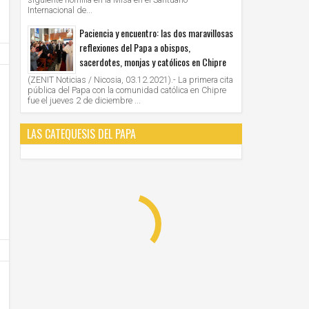
Internacional de...
Paciencia y encuentro: las dos maravillosas
reflexiones del Papa a obispos,
sacerdotes, monjas y católicos en Chipre
(ZENIT Noticias / Nicosia, 03.12.2021).- La primera cita
pública del Papa con la comunidad católica en Chipre
fue el jueves 2 de diciembre ...
LAS CATEQUESIS DEL PAPA
28
28
Jun
Jun
2021
2021
AMERICA/PERU' - Los obispos: "la Iglesia cree
VATICANO - Oración mariana por M
en la democracia, defiende el sistema
organizada por las Obras Misionales
democrático, apoya los resultados electorales"
Unknown
28/6/2021
Unknown
28/6/2021