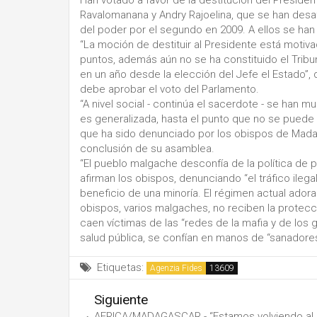
Han votado a favor de la destitución del Preside
Ravalomanana y Andry Rajoelina, que se han des
del poder por el segundo en 2009. A ellos se han
“La moción de destituir al Presidente está motiv
puntos, además aún no se ha constituido el Tribun
en un año desde la elección del Jefe el Estado”, d
debe aprobar el voto del Parlamento.
“A nivel social - continúa el sacerdote - se han m
es generalizada, hasta el punto que no se puede 
que ha sido denunciado por los obispos de Madag
conclusión de su asamblea.
“El pueblo malgache desconfía de la política de pa
afirman los obispos, denunciando “el tráfico ilega
beneficio de una minoría. El régimen actual adora
obispos, varios malgaches, no reciben la protec
caen víctimas de las “redes de la mafia y de los g
salud pública, se confían en manos de “sanadores
Etiquetas:
Agenzia Fides
Siguiente
AFRICA/MADAGASCAR - “Estamos volviendo al