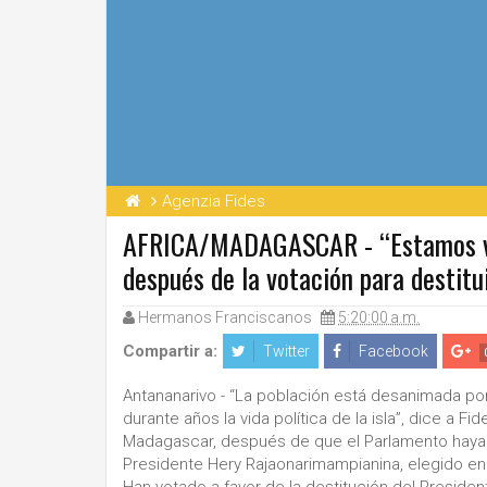
Agenzia Fides
AFRICA/MADAGASCAR - “Estamos volv
después de la votación para destitui
Hermanos Franciscanos
5:20:00 a.m.
Compartir a:
Twitter
Facebook
Antananarivo - “La población está desanimada por
durante años la vida política de la isla”, dice a 
Madagascar, después de que el Parlamento haya 
Presidente Hery Rajaonarimampianina, elegido en