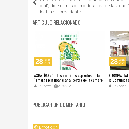
total”, dice un misionero después de la votaci
destituir al presidente
ARTICULO RELACIONADO
28
28
Jun
Jun
2021
2021
última masacre en
ASIA/LÍBANO - Los múltiples aspectos de la
EUROPA/ITALI
tar vivir con miedo"
“emergencia libanesa” al centro de la cumbre
la Comunidad 
eclesial convocada por el Papa Francisco
Unknown
28/6/2021
Unknown
PUBLICAR UN COMENTARIO
Emoticon