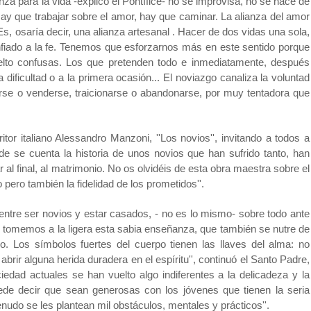
anza para la vida -explicó el Pontífice- no se improvisa, no se hace de
Hay que trabajar sobre el amor, hay que caminar. La alianza del amor
Es, osaría decir, una alianza artesanal . Hacer de dos vidas una sola,
onfiado a la fe. Tenemos que esforzarnos más en este sentido porque
elto confusas. Los que pretenden todo e inmediatamente, después
dificultad o a la primera ocasión... El noviazgo canaliza la voluntad
se o venderse, traicionarse o abandonarse, por muy tentadora que
tor italiano Alessandro Manzoni, ''Los novios'', invitando a todos a
de se cuenta la historia de unos novios que han sufrido tanto, han
r al final, al matrimonio. No os olvidéis de esta obra maestra sobre el
o pero también la fidelidad de los prometidos''.
ón entre ser novios y estar casados, - no es lo mismo- sobre todo ante
No tomemos a la ligera esta sabia enseñanza, que también se nutre de
do. Los símbolos fuertes del cuerpo tienen las llaves del alma: no
 abrir alguna herida duradera en el espíritu'', continuó el Santo Padre,
iedad actuales se han vuelto algo indiferentes a la delicadeza y la
ede decir que sean generosas con los jóvenes que tienen la seria
nudo se les plantean mil obstáculos, mentales y prácticos''.