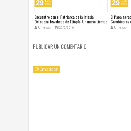
29
29
Feb
Feb
2016
2016
 las oraciones del
Encuentro con el Patriarca de la Iglesia
El Papa agra
Ortodoxa Tewahedo de Etiopía: Un nuevo tiempo
Carabineros 
de amistad fraternal
Unknown
29/2/2016
Unknown
PUBLICAR UN COMENTARIO
Emoticon