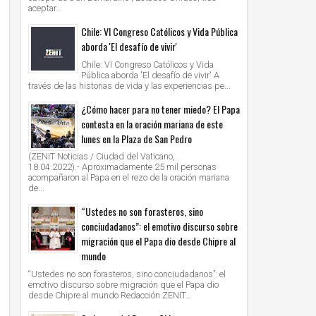
aceptar...
Chile: VI Congreso Católicos y Vida Pública
aborda 'El desafío de vivir'
Chile: VI Congreso Católicos y Vida
Pública aborda 'El desafío de vivir' A
través de las historias de vida y las experiencias pe...
¿Cómo hacer para no tener miedo? El Papa
contesta en la oración mariana de este
lunes en la Plaza de San Pedro
(ZENIT Noticias / Ciudad del Vaticano,
18.04.2022).- Aproximadamente 25 mil personas
acompañaron al Papa en el rezo de la oración mariana
de...
“Ustedes no son forasteros, sino
conciudadanos”: el emotivo discurso sobre
migración que el Papa dio desde Chipre al
mundo
“Ustedes no son forasteros, sino conciudadanos”: el
emotivo discurso sobre migración que el Papa dio
desde Chipre al mundo Redacción ZENIT...