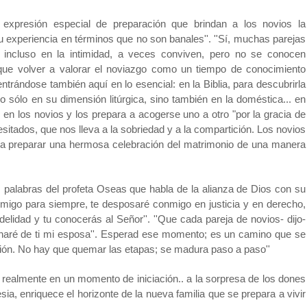
 expresión especial de preparación que brindan a los novios la
su experiencia en términos que no son banales''. ''Sí, muchas parejas
 incluso en la intimidad, a veces conviven, pero no se conocen
ue volver a valorar el noviazgo como un tiempo de conocimiento
ntrándose también aquí en lo esencial: en la Biblia, para descubrirla
o sólo en su dimensión litúrgica, sino también en la doméstica... en
en los novios y los prepara a acogerse uno a otro "por la gracia de
cesitados, que nos lleva a la sobriedad y a la compartición. Los novios
 a preparar una hermosa celebración del matrimonio de una manera
as palabras del profeta Oseas que habla de la alianza de Dios con su
nmigo para siempre, te desposaré conmigo en justicia y en derecho,
lidad y tu conocerás al Señor''. ''Que cada pareja de novios- dijo-
o, haré de ti mi esposa''. Esperad ese momento; es un camino que se
ión. No hay que quemar las etapas; se madura paso a paso''
e realmente en un momento de iniciación.. a la sorpresa de los dones
esia, enriquece el horizonte de la nueva familia que se prepara a vivir