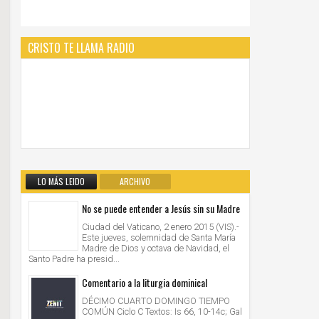
CRISTO TE LLAMA RADIO
LO MÁS LEIDO
ARCHIVO
No se puede entender a Jesús sin su Madre
Ciudad del Vaticano, 2 enero 2015 (VIS).-
Este jueves, solemnidad de Santa María
Madre de Dios y octava de Navidad, el
Santo Padre ha presid...
Comentario a la liturgia dominical
DÉCIMO CUARTO DOMINGO TIEMPO
COMÚN Ciclo C Textos: Is 66, 10-14c; Gal