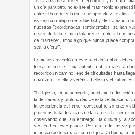
''La alianza de amor entre el hombre y la mujer, ali
un día para otro, no existe el matrimonio express:
entre el hombre y la mujer se aprende y se afina... 
es casi un milagro de la libertad y del corazón, c
nuestras "coordenadas sentimentales" se han vu
ceden de todo e inmediatamente frente a la primera 
de mantener juntos algo que nunca puede comprar
sea la oferta''.
Francisco recordó en este sentido la obra del escri
leerla porque es ''una auténtica obra maestra don
recorrido un camino lleno de dificultades hasta llega
noviazgo...Leedla y veréis la belleza y el sufrimient
''La Iglesia, en su sabiduría, mantiene la distinci
la delicadeza y profundidad de esta verificación. 
la experiencia del amor conyugal felizmente vivi
podemos tratar los lazos de la carne a la ligera, sin
observando que, sin embargo, ''la cultura y la soc
seriedad de este pasaje. Por otro lado, no se pu
intención de tener una casa e hijos. De hecho, a me