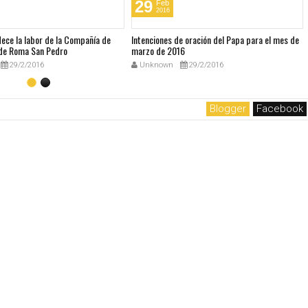
29
Feb
2016
dece la labor de la Compañía de
Intenciones de oración del Papa para el mes de
de Roma San Pedro
marzo de 2016
29/2/2016
Unknown
29/2/2016
Blogger
Facebook