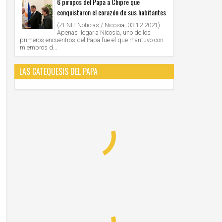
6 piropos del Papa a Chipre que
conquistaron el corazón de sus habitantes
(ZENIT Noticias / Nicosia, 03.12.2021).-
Apenas llegar a Nicosia, uno de los
primeros encuentros del Papa fue el que mantuvo con
miembros d...
LAS CATEQUESIS DEL PAPA