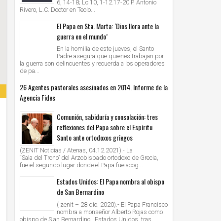
6, 14-18; Lc 10, 1-12.17-20 P. Antonio
Rivero, L.C. Doctor en Teolo...
El Papa en Sta. Marta: ‘Dios llora ante la
guerra en el mundo’
En la homilía de este jueves, el Santo
Padre asegura que quienes trabajan por
la guerra son delincuentes y recuerda a los operadores
de pa...
26 Agentes pastorales asesinados en 2014. Informe de la
Agencia Fides
Comunión, sabiduría y consolación: tres
reflexiones del Papa sobre el Espíritu
Santo ante ortodoxos griegos
(ZENIT Noticias / Atenas, 04.12.2021).- La
“Sala del Trono” del Arzobispado ortodoxo de Grecia,
fue el segundo lugar donde el Papa fue acog...
Estados Unidos: El Papa nombra al obispo
de San Bernardino
( zenit – 28 dic. 2020).- El Papa Francisco
nombra a monseñor Alberto Rojas como
obispo de S an Bernardino , Estados Unidos, tras