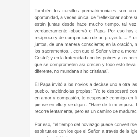
También los cursillos prematrimoniales son una
oportunidad, a veces única, de ''reflexionar sobre 
están juntas desde hace mucho tiempo, tal vez
verdaderamente -observó el Papa- Por eso hay q
recíproco y de compartición de un proyecto.... Y ce
juntos, de una manera consciente; en la oración, n
los sacramentos... con que el Señor viene a morar 
Cristo"; y en la fraternidad con los pobres y los ne
que se comprometen así crecen y todo esto lleva
diferente, no mundana sino cristiana''.
El Papa invitó a los novios a decirse uno a otra l
pueblo, haciéndolas propias: ''Yo te desposaré co
en amor y compasión, te desposaré conmigo en fide
piense en ello y se digan : ''Haré de ti mi espos
recorre lentamente, pero es un camino de madurac
Por eso, ''el tiempo del noviazgo puede convertirs
espirituales con los que el Señor, a través de la Igl