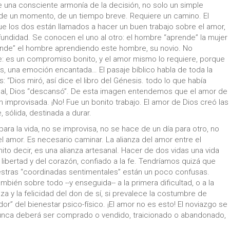
e una consciente armonía de la decisión, no solo un simple
, de un momento, de un tiempo breve. Requiere un camino. El
que los dos están llamados a hacer un buen trabajo sobre el amor,
ofundidad. Se conocen el uno al otro: el hombre “aprende” la mujer
rende” el hombre aprendiendo este hombre, su novio. No
e: es un compromiso bonito, y el amor mismo lo requiere, porque
s, una emoción encantada… El pasaje bíblico habla de toda la
“Dios miró, así dice el libro del Génesis. todo lo que había
inal, Dios “descansó”. De esta imagen entendemos que el amor de
n improvisada. ¡No! Fue un bonito trabajo. El amor de Dios creó las
 sólida, destinada a durar.
ara la vida, no se improvisa, no se hace de un día para otro, no
l amor. Es necesario caminar. La alianza del amor entre el
to decir, es una alianza artesanal. Hacer de dos vidas una vida
 libertad y del corazón, confiado a la fe. Tendríamos quizá que
tras “coordinadas sentimentales” están un poco confusas.
ién sobre todo --y enseguida-- a la primera dificultad, o a la
a y la felicidad del don de sí, si prevalece la costumbre de
” del bienestar psico-físico. ¡El amor no es esto! El noviazgo se
 nunca deberá ser comprado o vendido, traicionado o abandonado,