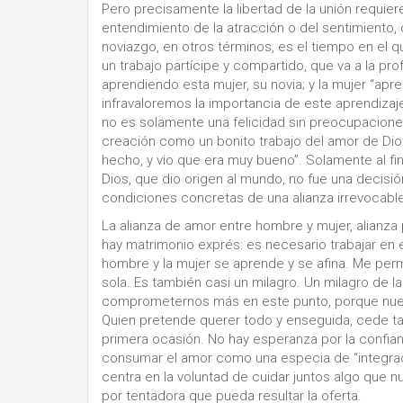
Pero precisamente la libertad de la unión requier
entendimiento de la atracción o del sentimiento
noviazgo, en otros términos, es el tiempo en el 
un trabajo partícipe y compartido, que va a la pr
aprendiendo esta mujer, su novia; y la mujer “ap
infravaloremos la importancia de este aprendizaj
no es solamente una felicidad sin preocupacione
creación como un bonito trabajo del amor de Dios: 
hecho, y vio que era muy bueno”. Solamente al f
Dios, que dio origen al mundo, no fue una decisió
condiciones concretas de una alianza irrevocable,
La alianza de amor entre hombre y mujer, alianza p
hay matrimonio exprés: es necesario trabajar en e
hombre y la mujer se aprende y se afina. Me permi
sola. Es también casi un milagro. Un milagro de la
comprometernos más en este punto, porque nues
Quien pretende querer todo y enseguida, cede tamb
primera ocasión. No hay esperanza por la confianz
consumar el amor como una especia de “integrador
centra en la voluntad de cuidar juntos algo que
por tentadora que pueda resultar la oferta.