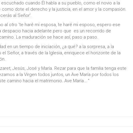
scuchado cuando Él habla a su pueblo, como el novio a la
 como dote el derecho y la justicia, en el amor y la compasión.
cerás al Señor’.
no al otro ‘te haré mi esposa, te haré mi esposo, espero ese
 despacio hacia adelante pero que es un recorrido de
amino. La maduración se hace así, paso a paso.
d en un tiempo de iniciación, ¿a qué? a la sorpresa, a la
el Señor, a través de la Iglesia, enriquece el horizonte de la
ón.
azaret, Jesús, José y María. Rezar para que la familia tenga este
ezamos a la Virgen todos juntos, un Ave María por todos los
ste camino hacia el matrimonio. Ave María… "