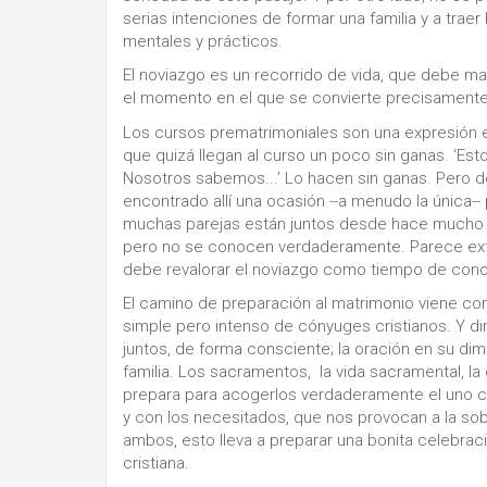
serias intenciones de formar una familia y a trae
mentales y prácticos.
El noviazgo es un recorrido de vida, que debe ma
el momento en el que se convierte precisamente
Los cursos prematrimoniales son una expresión 
que quizá llegan al curso un poco sin ganas. ‘E
Nosotros sabemos...’ Lo hacen sin ganas. Pero 
encontrado allí una ocasión --a menudo la única--
muchas parejas están juntos desde hace mucho ti
pero no se conocen verdaderamente. Parece extr
debe revalorar el noviazgo como tiempo de cono
El camino de preparación al matrimonio viene con
simple pero intenso de cónyuges cristianos. Y dir
juntos, de forma consciente; la oración en su dime
familia. Los sacramentos, la vida sacramental, la c
prepara para acogerlos verdaderamente el uno con 
y con los necesitados, que nos provocan a la so
ambos, esto lleva a preparar una bonita celebrac
cristiana.