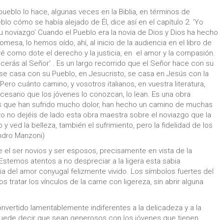
ueblo lo hace, algunas veces en la Biblia, en términos de
blo cómo se había alejado de Él, dice así en el capítulo 2. ‘Yo
u noviazgo’ Cuando el Pueblo era la novia de Dios y Dios ha hecho
esa, lo hemos oído, ahí, al inicio de la audiencia en el libro de
é como dote el derecho y la justicia, en el amor y la compasión.
erás al Señor’ . Es un largo recorrido que el Señor hace con su
 se casa con su Pueblo, en Jesucristo, se casa en Jesús con la
Pero cuánto camino, y vosotros italianos, en vuestra literatura,
cesario que los jóvenes lo conozcan, lo lean. Es una obra
os que han sufrido mucho dolor, han hecho un camino de muchas
 Pero no dejéis de lado esta obra maestra sobre el noviazgo que la
lo y ved la belleza, también el sufrimiento, pero la fidelidad de los
dro Manzoni)
tre el ser novios y ser esposos, precisamente en vista de la
 Estemos atentos a no despreciar a la ligera esta sabia
a del amor conyugal felizmente vivido. Los símbolos fuertes del
tratar los vínculos de la carne con ligereza, sin abrir alguna
convertido lamentablemente indiferentes a la delicadeza y a la
 puede decir que sean generosos con los jóvenes que tienen