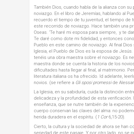
También Dios, cuando habla de la alianza con su p
noviazgo. En el libro de Jeremías, hablando al Pue
recuerdo el tiempo de tu juventud, el tiempo de t
este recorrido de noviazgo. Hace también una prom
Oseas. ‘Te haré mi esposa para siempre, y te dar
Te daré como dote mi fidelidad, y entonces conoc
Pueblo en este camino de noviazgo. Al final Dios
Iglesia, el Pueblo de Dios es la esposa de Jesús. 
tenéis una obra maestra sobre el noviazgo. Es ne
maestra donde se cuenta la historia de los novi
dificultades hasta llegar al final, al matrimonio.
literatura italiana os ha ofrecido. Id adelante, leer
novios. (se refiere a
Gli sposi promessi
de Alessan
La Iglesia, en su sabiduría, cuida la distinción en
delicadeza y la profundidad de esta verificación.
enseñanza, que se nutre también de la experienci
cuerpo conservan las claves del alma: no podemos 
herida duradera en el espíritu. (
1 Cor
6,15-20).
Cierto, la cultura y la sociedad de ahora se han 
seriedad de este pasaje. Y por otro lado, no se