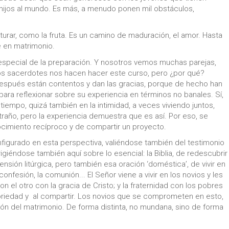
r hijos al mundo. Es más, a menudo ponen mil obstáculos,
turar, como la fruta. Es un camino de maduración, el amor. Hasta
 en matrimonio.
especial de la preparación. Y nosotros vemos muchas parejas,
stos sacerdotes nos hacen hacer este curso, pero ¿por qué?
después están contentos y dan las gracias, porque de hecho han
 para reflexionar sobre su experiencia en términos no banales. Sí,
empo, quizá también en la intimidad, a veces viviendo juntos,
año, pero la experiencia demuestra que es así. Por eso, se
cimiento recíproco y de compartir un proyecto.
figurado en esta perspectiva, valiéndose también del testimonio
igiéndose también aquí sobre lo esencial: la Biblia, de redescubrir
nsión litúrgica, pero también esa oración ‘doméstica’, de vivir en
onfesión, la comunión... El Señor viene a vivir en los novios y les
el otro con la gracia de Cristo; y la fraternidad con los pobres
briedad y al compartir. Los novios que se comprometen en esto,
ión del matrimonio. De forma distinta, no mundana, sino de forma