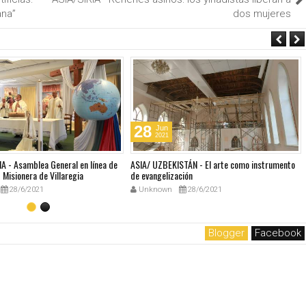
ana”
dos mujeres
28
Jun
2021
A - Asamblea General en línea de
ASIA/ UZBEKISTÁN - El arte como instrumento
Misionera de Villaregia
de evangelización
28/6/2021
Unknown
28/6/2021
Blogger
Facebook