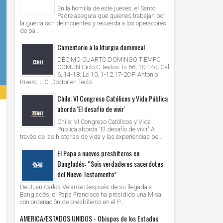
En la homilía de este jueves, el Santo
Padre asegura que quienes trabajan por
la guerra son delincuentes y recuerda a los operadores
de pa...
Comentario a la liturgia dominical
DÉCIMO CUARTO DOMINGO TIEMPO
COMÚN Ciclo C Textos: Is 66, 10-14c; Gal
6, 14-18; Lc 10, 1-12.17-20 P. Antonio
Rivero, L.C. Doctor en Teolo...
Chile: VI Congreso Católicos y Vida Pública
aborda 'El desafío de vivir'
Chile: VI Congreso Católicos y Vida
Pública aborda 'El desafío de vivir' A
través de las historias de vida y las experiencias pe...
El Papa a nuevos presbíteros en
Bangladés: “Sois verdaderos sacerdotes
del Nuevo Testamento”
De Juan Carlos Velarde Después de su llegada a
Bangladés, el Papa Francisco ha presidido una Misa
con ordenación de presbíteros en el P...
AMERICA/ESTADOS UNIDOS - Obispos de los Estados