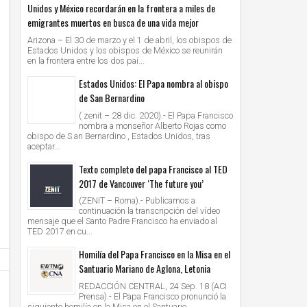
Unidos y México recordarán en la frontera a miles de
emigrantes muertos en busca de una vida mejor
Arizona – El 30 de marzo y el 1 de abril, los obispos de
Estados Unidos y los obispos de México se reunirán
en la frontera entre los dos paí...
Estados Unidos: El Papa nombra al obispo
de San Bernardino
( zenit – 28 dic. 2020).- El Papa Francisco
nombra a monseñor Alberto Rojas como
obispo de S an Bernardino , Estados Unidos, tras
aceptar...
Texto completo del papa Francisco al TED
2017 de Vancouver ‘The future you’
(ZENIT – Roma).- Publicamos a
continuación la transcripción del vídeo
mensaje que el Santo Padre Francisco ha enviado al
TED 2017 en cu...
Homilía del Papa Francisco en la Misa en el
Santuario Mariano de Aglona, Letonia
REDACCIÓN CENTRAL, 24 Sep. 18 (ACI
Prensa).- El Papa Francisco pronunció la
siguiente homilía en la Misa en el Santuario