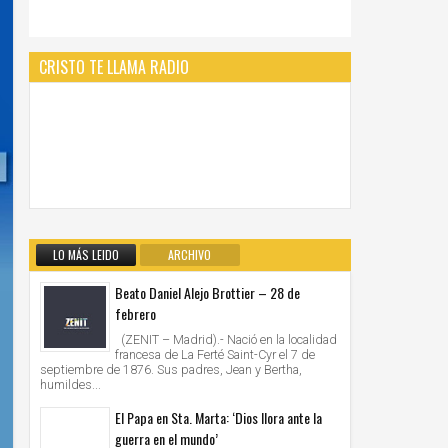
CRISTO TE LLAMA RADIO
LO MÁS LEIDO
ARCHIVO
Beato Daniel Alejo Brottier – 28 de
febrero
(ZENIT – Madrid).- Nació en la localidad
francesa de La Ferté Saint-Cyr el 7 de
septiembre de 1876. Sus padres, Jean y Bertha,
humildes...
El Papa en Sta. Marta: ‘Dios llora ante la
guerra en el mundo’