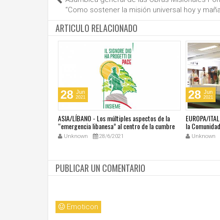
“Como sostener la misión universal hoy y mañ
ARTICULO RELACIONADO
28
28
Jun
Jun
2021
2021
última masacre en
ASIA/LÍBANO - Los múltiples aspectos de la
EUROPA/ITALI
tar vivir con miedo"
“emergencia libanesa” al centro de la cumbre
la Comunidad 
eclesial convocada por el Papa Francisco
Unknown
28/6/2021
Unknown
PUBLICAR UN COMENTARIO
Emoticon