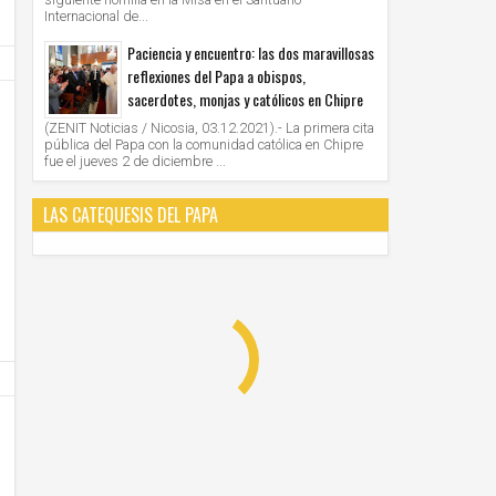
Internacional de...
Paciencia y encuentro: las dos maravillosas
reflexiones del Papa a obispos,
sacerdotes, monjas y católicos en Chipre
(ZENIT Noticias / Nicosia, 03.12.2021).- La primera cita
pública del Papa con la comunidad católica en Chipre
fue el jueves 2 de diciembre ...
28
28
Jun
Jun
LAS CATEQUESIS DEL PAPA
2021
2021
AMERICA/PERU' - Los obispos: "la Iglesia cree
VATICANO - Oración mariana por M
en la democracia, defiende el sistema
organizada por las Obras Misionales
democrático, apoya los resultados electorales"
Unknown
28/6/2021
Unknown
28/6/2021