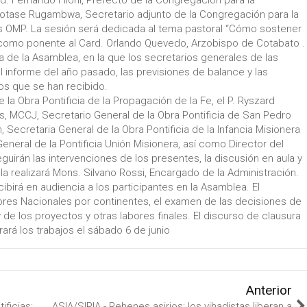
d. Fernando Filoni, Prefecto de la Congregación para la
Protase Rugambwa, Secretario adjunto de la Congregación para la
as OMP. La sesión será dedicada al tema pastoral “Cómo sostener
á como ponente al Card. Orlando Quevedo, Arzobispo de Cotabato .
ia de la Asamblea, en la que los secretarios generales de las
l informe del año pasado, las previsiones de balance y las
os que se han recibido.
la Obra Pontificia de la Propagación de la Fe, el P. Ryszard
s, MCCJ, Secretario General de la Obra Pontificia de San Pedro
n, Secretaria General de la Obra Pontificia de la Infancia Misionera
 General de la Pontificia Unión Misionera, así como Director del
guirán las intervenciones de los presentes, la discusión en aula y
a realizará Mons. Silvano Rossi, Encargado de la Administración.
cibirá en audiencia a los participantes en la Asamblea. El
res Nacionales por continentes, el examen de las decisiones de
de los proyectos y otras labores finales. El discurso de clausura
rá los trabajos el sábado 6 de junio
Anterior
ificias:
ASIA/SIRIA - Rehenes asirios: los yihadistas liberan a