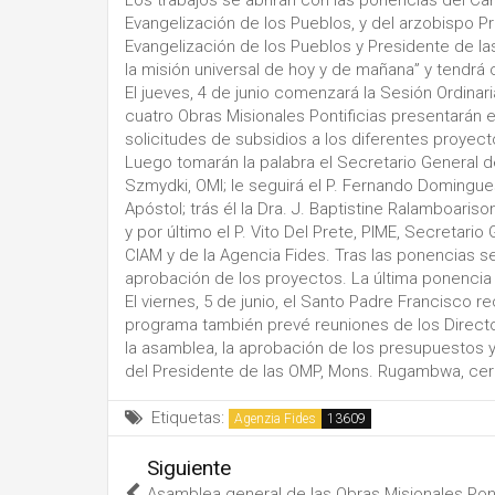
Los trabajos se abrirán con las ponencias del Car
Evangelización de los Pueblos, y del arzobispo 
Evangelización de los Pueblos y Presidente de l
la misión universal de hoy y de mañana” y tendr
El jueves, 4 de junio comenzará la Sesión Ordinar
cuatro Obras Misionales Pontificias presentarán e
solicitudes de subsidios a los diferentes proyect
Luego tomarán la palabra el Secretario General de 
Szmydki, OMI; le seguirá el P. Fernando Domingue
Apóstol; trás él la Dra. J. Baptistine Ralamboariso
y por último el P. Vito Del Prete, PIME, Secretario
CIAM y de la Agencia Fides. Tras las ponencias se
aprobación de los proyectos. La última ponencia l
El viernes, 5 de junio, el Santo Padre Francisco re
programa también prevé reuniones de los Directo
la asamblea, la aprobación de los presupuestos y 
del Presidente de las OMP, Mons. Rugambwa, cerra
Etiquetas:
Agenzia Fides
Siguiente
Asamblea general de las Obras Misionales Pont