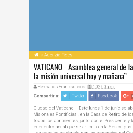
Agenzia Fides
VATICANO - Asamblea general de la
la misión universal hoy y mañana”
Hermanos Franciscanos
4:02:00 a.m.
Compartir a:
Twitter
Facebook
Ciudad del Vaticano – Este lunes 1 de junio se ab
Misionales Pontificias , en la Casa de Retiro de
todos los continentes, junto con el Presidente y 
encuentro anual que se articula en la Sesión pasto