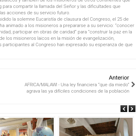
asiáticos y también de los misioneros de otros continentes que
 para compartir la llamada del Señor y las dificultades que
as acciones de su servicio futuro.
idido la solemne Eucaristía de clausura del Congreso, el 25 de
ha animado a los misioneros a prepararse a su servicio: “conocer
idad, participar en obras de caridad” para “construir la paz en la
e los misioneros laicos en la misión de evangelización,
os participantes al Congreso han expresado su esperanza de que
Anterior
AFRICA/MALAWI - Una ley financiera “que da miedo”
agrava las ya difíciles condiciones de la población