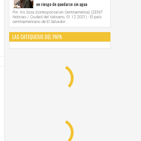
en riesgo de quedarse sin agua
Por: Iris Soza (corresponsal en Centroamérica) (ZENIT
28
28
Jun
Jun
Noticias / Ciudad del Vaticano, 01.12.2021).- El país
2021
2021
centroamericano de El Salvador...
AMERICA/PERU' - Los obispos: "la Iglesia cree
VATICANO - Oración mariana por M
en la democracia, defiende el sistema
organizada por las Obras Misionales
LAS CATEQUESIS DEL PAPA
democrático, apoya los resultados electorales"
Unknown
28/6/2021
Unknown
28/6/2021