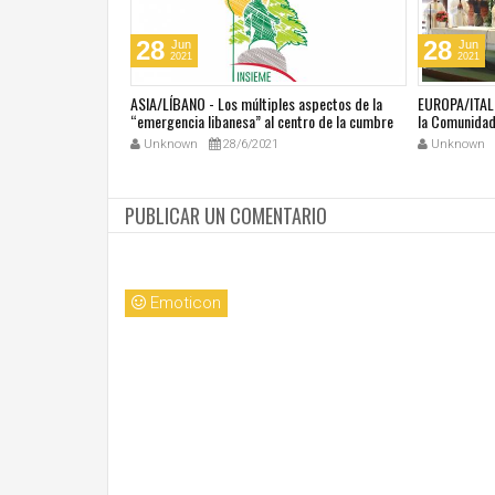
28
28
Jun
Jun
2021
2021
última masacre en
ASIA/LÍBANO - Los múltiples aspectos de la
EUROPA/ITALI
tar vivir con miedo"
“emergencia libanesa” al centro de la cumbre
la Comunidad 
eclesial convocada por el Papa Francisco
Unknown
28/6/2021
Unknown
PUBLICAR UN COMENTARIO
Emoticon