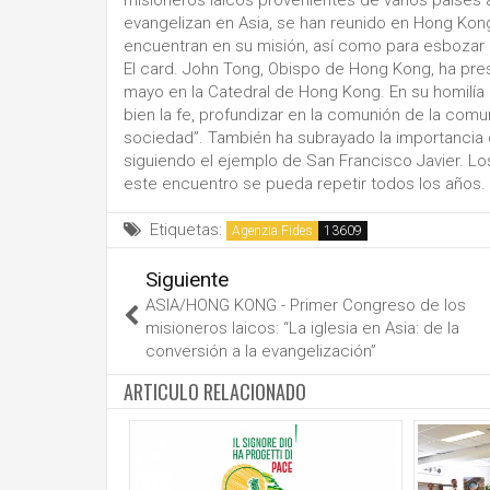
misioneros laicos provenientes de varios países 
evangelizan en Asia, se han reunido en Hong Kong
encuentran en su misión, así como para esbozar l
El card. John Tong, Obispo de Hong Kong, ha pres
mayo en la Catedral de Hong Kong. En su homilía 
bien la fe, profundizar en la comunión de la comun
sociedad”. También ha subrayado la importancia d
siguiendo el ejemplo de San Francisco Javier. L
este encuentro se pueda repetir todos los años.
Etiquetas:
Agenzia Fides
Siguiente
ASIA/HONG KONG - Primer Congreso de los
misioneros laicos: “La iglesia en Asia: de la
conversión a la evangelización”
ARTICULO RELACIONADO