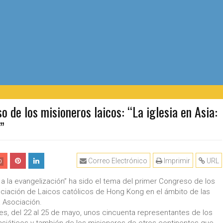
e los misioneros laicos: “La iglesia en Asia:
”
Correo Electrónico
Imprimir
URL
0
 a la evangelización” ha sido el tema del primer Congreso de los
ociación de Laicos católicos de Hong Kong en el ámbito de las
a Asociación.
es, del 22 al 25 de mayo, unos cincuenta representantes de los