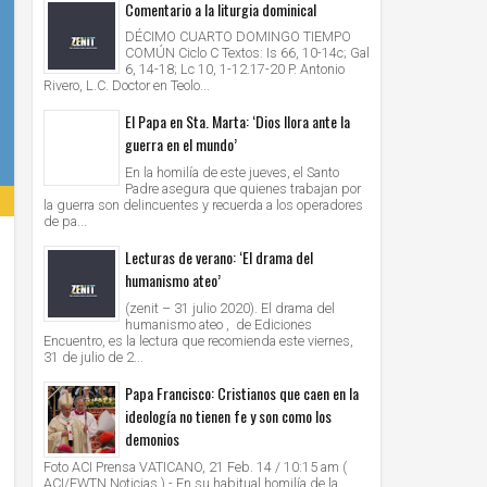
Comentario a la liturgia dominical
DÉCIMO CUARTO DOMINGO TIEMPO
COMÚN Ciclo C Textos: Is 66, 10-14c; Gal
6, 14-18; Lc 10, 1-12.17-20 P. Antonio
Rivero, L.C. Doctor en Teolo...
El Papa en Sta. Marta: ‘Dios llora ante la
guerra en el mundo’
En la homilía de este jueves, el Santo
Padre asegura que quienes trabajan por
la guerra son delincuentes y recuerda a los operadores
de pa...
Lecturas de verano: ‘El drama del
humanismo ateo’
(zenit – 31 julio 2020). El drama del
humanismo ateo , de Ediciones
Encuentro, es la lectura que recomienda este viernes,
31 de julio de 2...
Papa Francisco: Cristianos que caen en la
ideología no tienen fe y son como los
demonios
Foto ACI Prensa VATICANO, 21 Feb. 14 / 10:15 am (
ACI/EWTN Noticias ).- En su habitual homilía de la