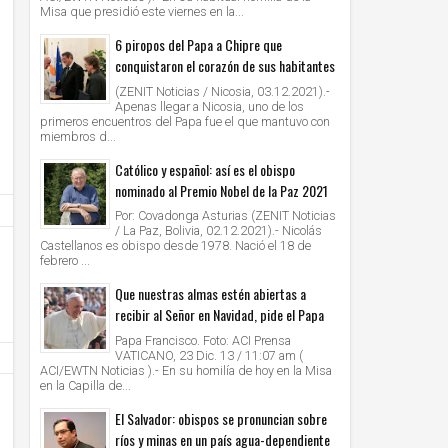
Misa que presidió este viernes en la...
6 piropos del Papa a Chipre que
conquistaron el corazón de sus habitantes
(ZENIT Noticias / Nicosia, 03.12.2021).-
Apenas llegar a Nicosia, uno de los
primeros encuentros del Papa fue el que mantuvo con
miembros d...
Católico y español: así es el obispo
nominado al Premio Nobel de la Paz 2021
Por: Covadonga Asturias (ZENIT Noticias
/ La Paz, Bolivia, 02.12.2021).- Nicolás
Castellanos es obispo desde 1978. Nació el 18 de
febrero ...
Que nuestras almas estén abiertas a
recibir al Señor en Navidad, pide el Papa
Papa Francisco. Foto: ACI Prensa
VATICANO, 23 Dic. 13 / 11:07 am (
ACI/EWTN Noticias ).- En su homilía de hoy en la Misa
en la Capilla de...
El Salvador: obispos se pronuncian sobre
ríos y minas en un país agua-dependiente