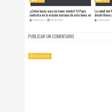
2022
2022
ública de Grecia
¿Cómo hacer para no tener miedo? El Papa
La salud del
omáticas
contesta en la oración mariana de este lunes en
desde Roma y
la Plaza de San Pedro
noticias en a
Unknown
18/4/2022
Unknown
PUBLICAR UN COMENTARIO
Emoticon