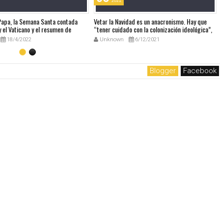
2021
 Papa, la Semana Santa contada
Vetar la Navidad es un anacronismo. Hay que
 el Vaticano y el resumen de
“tener cuidado con la colonización ideológica”,
udio
dice el Papa sobre el Manual europeo que
18/4/2022
Unknown
6/12/2021
prohibía la Navidad
Blogger
Facebook