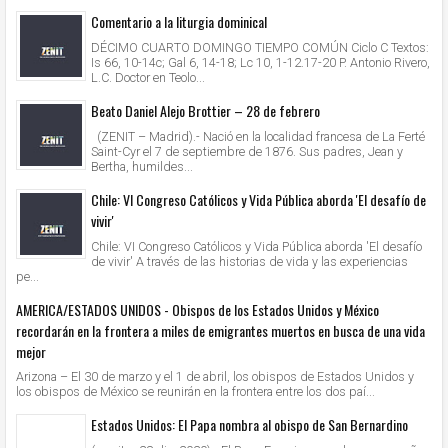
Comentario a la liturgia dominical
DÉCIMO CUARTO DOMINGO TIEMPO COMÚN Ciclo C Textos:
Is 66, 10-14c; Gal 6, 14-18; Lc 10, 1-12.17-20 P. Antonio Rivero,
L.C. Doctor en Teolo...
Beato Daniel Alejo Brottier – 28 de febrero
(ZENIT – Madrid).- Nació en la localidad francesa de La Ferté
Saint-Cyr el 7 de septiembre de 1876. Sus padres, Jean y
Bertha, humildes...
Chile: VI Congreso Católicos y Vida Pública aborda 'El desafío de
vivir'
Chile: VI Congreso Católicos y Vida Pública aborda 'El desafío
de vivir' A través de las historias de vida y las experiencias
pe...
AMERICA/ESTADOS UNIDOS - Obispos de los Estados Unidos y México
recordarán en la frontera a miles de emigrantes muertos en busca de una vida
mejor
Arizona – El 30 de marzo y el 1 de abril, los obispos de Estados Unidos y
los obispos de México se reunirán en la frontera entre los dos paí...
Estados Unidos: El Papa nombra al obispo de San Bernardino