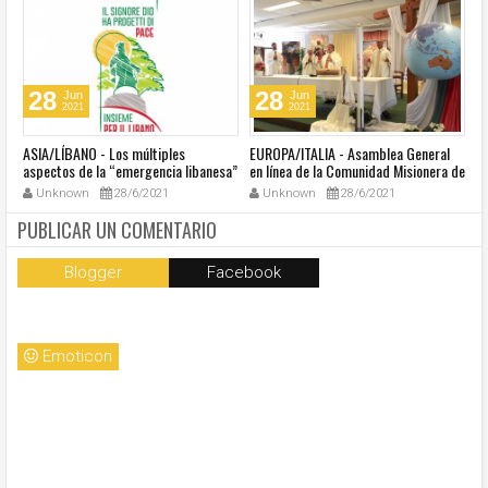
28
28
Jun
Jun
2021
2021
ASIA/LÍBANO - Los múltiples
EUROPA/ITALIA - Asamblea General
A
aspectos de la “emergencia libanesa”
en línea de la Comunidad Misionera de
in
al centro de la cumbre eclesial
Villaregia
Unknown
28/6/2021
Unknown
28/6/2021
convocada por el Papa Francisco
PUBLICAR UN COMENTARIO
Blogger
Facebook
Emoticon