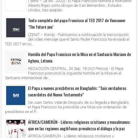
( zenit – 28 dic. 2020).- El Papa Francisco nombra a monseñor
Alberto Rojas como obispo de S an Bernardino , Estados
Unidos, tras aceptar...
Texto completo del papa Francisco al TED 2017 de Vancouver
‘The future you’
(ZENIT – Roma).- Publicamos a continuación la transcripción
del vídeo mensaje que el Santo Padre Francisco ha enviado al
TED 2017 en cu...
Homilía del Papa Francisco en la Misa en el Santuario Mariano de
Aglona, Letonia
REDACCIÓN CENTRAL, 24 Sep. 18 (ACI Prensa).- El Papa
Francisco pronunció la siguiente homilía en la Misa en el
Santuario Internacional de...
El Papa a nuevos presbíteros en Bangladés: “Sois verdaderos
sacerdotes del Nuevo Testamento”
De Juan Carlos Velarde Después de su llegada a Bangladés,
el Papa Francisco ha presidido una Misa con ordenación de
presbíteros en el P...
ÁFRICA/CAMERÚN - Líderes religiosos cristianos y musulmanes:
que en las regiones anglófonas prevalezca el diálogo y la paz
ÁFRICA/CAMERÚN - Líderes religiosos cristianos y