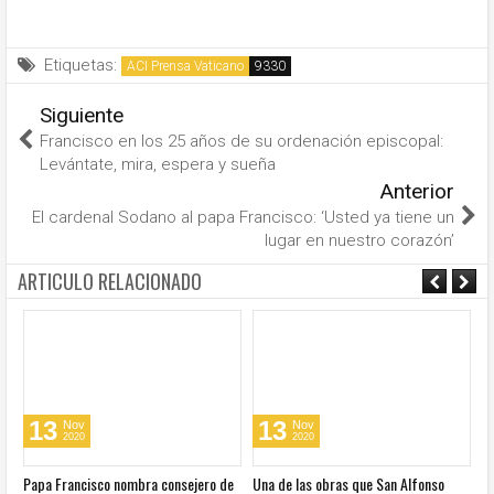
Etiquetas:
ACI Prensa Vaticano
Siguiente
Francisco en los 25 años de su ordenación episcopal:
Levántate, mira, espera y sueña
Anterior
El cardenal Sodano al papa Francisco: ‘Usted ya tiene un
lugar en nuestro corazón’
ARTICULO RELACIONADO
13
13
Nov
Nov
2020
2020
u
Papa Francisco nombra consejero de
Una de las obras que San Alfonso
El