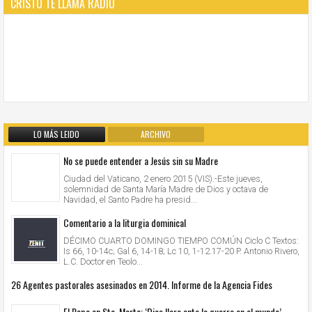
CRISTO TE LLAMA RADIO
LO MÁS LEIDO
ARCHIVO
No se puede entender a Jesús sin su Madre
Ciudad del Vaticano, 2 enero 2015 (VIS).-Este jueves,
solemnidad de Santa María Madre de Dios y octava de
Navidad, el Santo Padre ha presid...
Comentario a la liturgia dominical
DÉCIMO CUARTO DOMINGO TIEMPO COMÚN Ciclo C Textos:
Is 66, 10-14c; Gal 6, 14-18; Lc 10, 1-12.17-20 P. Antonio Rivero,
L.C. Doctor en Teolo...
26 Agentes pastorales asesinados en 2014. Informe de la Agencia Fides
El Papa en Sta. Marta: ‘Dios llora ante la guerra en el mundo’