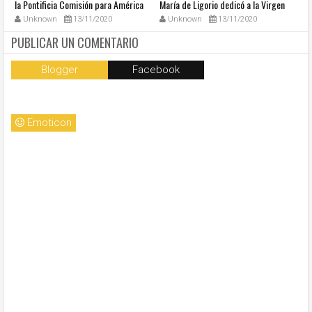
la Pontificia Comisión para América
María de Ligorio dedicó a la Virgen
o
Latina
cumple 270 años
Unknown
13/11/2020
Unknown
13/11/2020
PUBLICAR UN COMENTARIO
Blogger
Facebook
Emoticon