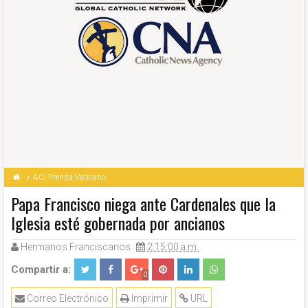
ACI Prensa Vaticano
Papa Francisco niega ante Cardenales que la
Iglesia esté gobernada por ancianos
Hermanos Franciscanos
2:15:00 a.m.
Compartir a:
0
Correo Electrónico
Imprimir
URL