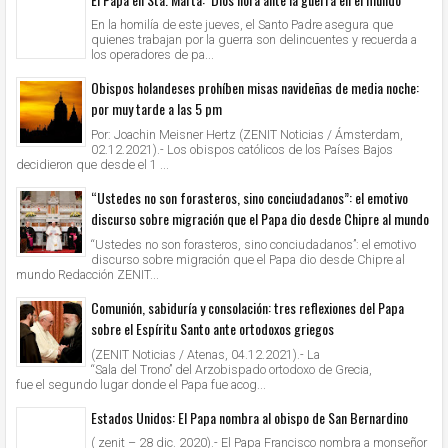
En la homilía de este jueves, el Santo Padre asegura que
quienes trabajan por la guerra son delincuentes y recuerda a
los operadores de pa...
Obispos holandeses prohíben misas navideñas de media noche:
por muy tarde a las 5 pm
Por: Joachin Meisner Hertz (ZENIT Noticias / Ámsterdam,
02.12.2021).- Los obispos católicos de los Países Bajos
decidieron que desde el 1 ...
“Ustedes no son forasteros, sino conciudadanos”: el emotivo
discurso sobre migración que el Papa dio desde Chipre al mundo
“Ustedes no son forasteros, sino conciudadanos”: el emotivo
discurso sobre migración que el Papa dio desde Chipre al
mundo Redacción ZENIT...
Comunión, sabiduría y consolación: tres reflexiones del Papa
sobre el Espíritu Santo ante ortodoxos griegos
(ZENIT Noticias / Atenas, 04.12.2021).- La
“Sala del Trono” del Arzobispado ortodoxo de Grecia,
fue el segundo lugar donde el Papa fue acog...
Estados Unidos: El Papa nombra al obispo de San Bernardino
( zenit – 28 dic. 2020).- El Papa Francisco nombra a monseñor