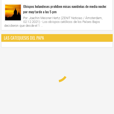
Obispos holandeses prohíben misas navideñas de media noche:
por muy tarde a las 5 pm
Por: Joachin Meisner Hertz (ZENIT Noticias / Ámsterdam,
02.12.2021).- Los obispos católicos de los Países Bajos
decidieron que desde el 1 ...
LAS CATEQUESIS DEL PAPA