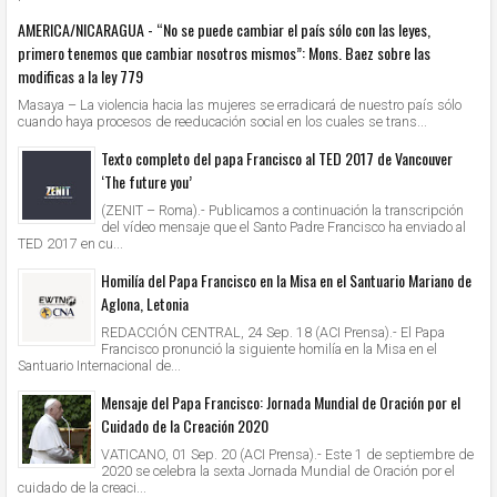
AMERICA/NICARAGUA - “No se puede cambiar el país sólo con las leyes,
primero tenemos que cambiar nosotros mismos”: Mons. Baez sobre las
modificas a la ley 779
Masaya – La violencia hacia las mujeres se erradicará de nuestro país sólo
cuando haya procesos de reeducación social en los cuales se trans...
Texto completo del papa Francisco al TED 2017 de Vancouver
‘The future you’
(ZENIT – Roma).- Publicamos a continuación la transcripción
del vídeo mensaje que el Santo Padre Francisco ha enviado al
TED 2017 en cu...
Homilía del Papa Francisco en la Misa en el Santuario Mariano de
Aglona, Letonia
REDACCIÓN CENTRAL, 24 Sep. 18 (ACI Prensa).- El Papa
Francisco pronunció la siguiente homilía en la Misa en el
Santuario Internacional de...
Mensaje del Papa Francisco: Jornada Mundial de Oración por el
Cuidado de la Creación 2020
VATICANO, 01 Sep. 20 (ACI Prensa).- Este 1 de septiembre de
2020 se celebra la sexta Jornada Mundial de Oración por el
cuidado de la creaci...