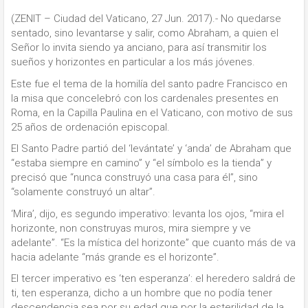
(ZENIT – Ciudad del Vaticano, 27 Jun. 2017).- No quedarse
sentado, sino levantarse y salir, como Abraham, a quien el
Señor lo invita siendo ya anciano, para así transmitir los
sueños y horizontes en particular a los más jóvenes.
Este fue el tema de la homilía del santo padre Francisco en
la misa que concelebró con los cardenales presentes en
Roma, en la Capilla Paulina en el Vaticano, con motivo de sus
25 años de ordenación episcopal.
El Santo Padre partió del ‘levántate’ y ‘anda’ de Abraham que
“estaba siempre en camino” y “el símbolo es la tienda” y
precisó que “nunca construyó una casa para él”, sino
“solamente construyó un altar”.
‘Mira’, dijo, es segundo imperativo: levanta los ojos, “mira el
horizonte, non construyas muros, mira siempre y ve
adelante”. “Es la mística del horizonte” que cuanto más de va
hacia adelante “más grande es el horizonte”.
El tercer imperativo es ‘ten esperanza’: el heredero saldrá de
ti, ten esperanza, dicho a un hombre que no podía tener
descendencia sea por su edad que por la esterilidad de la