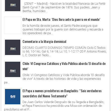
(ZENIT – Madrid).- Nació en la localidad francesa de La Ferté
Saint-Cyr el 7 de septiembre de 1876. Sus padres, Jean y
Bertha, humildes...
El Papa en Sta. Marta: ‘Dios llora ante la guerra en el mundo’
En la homilía de este jueves, el Santo Padre asegura que
quienes trabajan por la guerra son delincuentes y recuerda a
los operadores de pa...
Comentario a la liturgia dominical
DÉCIMO CUARTO DOMINGO TIEMPO COMÚN Ciclo C Textos:
Is 66, 10-14c; Gal 6, 14-18; Lc 10, 1-12.17-20 P. Antonio Rivero,
L.C. Doctor en Teolo...
Chile: VI Congreso Católicos y Vida Pública aborda 'El desafío de
vivir'
Chile: VI Congreso Católicos y Vida Pública aborda 'El desafío
de vivir' A través de las historias de vida y las experiencias
pe...
El Papa a nuevos presbíteros en Bangladés: “Sois verdaderos
sacerdotes del Nuevo Testamento”
De Juan Carlos Velarde Después de su llegada a Bangladés,
el Papa Francisco ha presidido una Misa con ordenación de
presbíteros en el P...