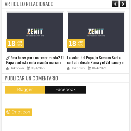
ARTICULO RELACIONADO
18
18
Abr
Abr
2022
2022
¿Cómo hacer para no tener miedo? El
La salud del Papa, la Semana Santa
Ve
Papa contesta en la oración mariana
contada desde Roma y el Vaticano y el
Ha
de este lunes en la Plaza de San
resumen de noticias en audio
co
Unknown
18/4/2022
Unknown
18/4/2022
Pedro
so
la
PUBLICAR UN COMENTARIO
Blogger
Facebook
Emoticon