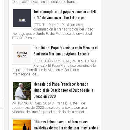
reeducación social en los cuales se trans...
Texto completo del papa Francisco al TED
2017 de Vancouver ‘The future you’
(ZENIT – Roma).- Publicamos a
continuación la transcripción del vídeo
mensaje que el Santo Padre Francisco ha enviado al
TED 2017 en cu...
Homilía del Papa Francisco en la Misa en el
Santuario Mariano de Aglona, Letonia
REDACCIÓN CENTRAL, 24 Sep. 18 (ACI
Prensa).- El Papa Francisco pronunció la
siguiente homilía en la Misa en el Santuario
Internacional de...
Mensaje del Papa Francisco: Jornada
Mundial de Oración por el Cuidado de la
Creación 2020
VATICANO, 01 Sep. 20 (ACI Prensa).- Este 1 de
septiembre de 2020 se celebra la sexta Jornada
Mundial de Oración por el cuidado de la creaci...
Obispos holandeses prohíben misas
navideñas de media noche: por muy tarde a