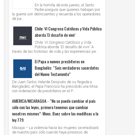
En la homilía de este jueves, el Santo
Padre asegura que quienes trabajan por
la guerra son delincuentes y recuerda a los operadores
de pa...
Chile: VI Congreso Católicos y Vida Pública
aborda 'El desafío de vivir'
Chile: VI Congreso Católicos y Vida
Pública aborda 'El desafío de vivir' A
través de las historias de vida y las experiencias pe...
El Papa a nuevos presbíteros en
Bangladés: “Sois verdaderos sacerdotes
del Nuevo Testamento”
De Juan Carlos Velarde Después de su llegada a
Bangladés, el Papa Francisco ha presidido una Misa
con ordenación de presbíteros en el P...
AMERICA/NICARAGUA - “No se puede cambiar el país
sólo con las leyes, primero tenemos que cambiar
nosotros mismos”: Mons. Baez sobre las modificas a la
ley 779
Masaya – La violencia hacia las mujeres se erradicará
de nuestro país sólo cuando haya procesos de