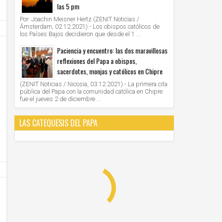
las 5 pm
Por: Joachin Meisner Hertz (ZENIT Noticias /
Ámsterdam, 02.12.2021).- Los obispos católicos de
los Países Bajos decidieron que desde el 1 ...
Paciencia y encuentro: las dos maravillosas
reflexiones del Papa a obispos,
sacerdotes, monjas y católicos en Chipre
(ZENIT Noticias / Nicosia, 03.12.2021).- La primera cita
pública del Papa con la comunidad católica en Chipre
13
13
Nov
Nov
fue el jueves 2 de diciembre ...
2020
2020
Venezuela: aumentan las vocaciones
Fratelli tutti. La Diócesis de Roma 
LAS CATEQUESIS DEL PAPA
sacerdotales en tiempos difíciles
sobre la Encíclica del Papa
Unknown
13/11/2020
Unknown
13/11/2020