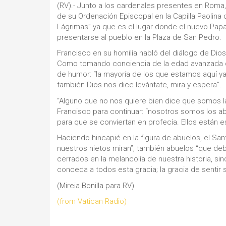
(RV).- Junto a los cardenales presentes en Roma,
de su Ordenación Episcopal en la Capilla Paolina 
Lágrimas” ya que es el lugar donde el nuevo Papa
presentarse al pueblo en la Plaza de San Pedro.
Francisco en su homilía habló del diálogo de Dio
Como tomando conciencia de la edad avanzada de
de humor: “la mayoría de los que estamos aquí 
también Dios nos dice levántate, mira y espera”.
“Alguno que no nos quiere bien dice que somos la
Francisco para continuar: “nosotros somos los a
para que se conviertan en profecía. Ellos están
Haciendo hincapié en la figura de abuelos, el Sa
nuestros nietos miran”, también abuelos “que debe
cerrados en la melancolía de nuestra historia, sin
conceda a todos esta gracia; la gracia de sentir 
(Mireia Bonilla para RV)
(from Vatican Radio)