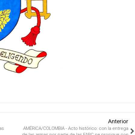
Anterior
as
AMÉRICA/COLOMBIA - Acto histórico: con la entrega
de las armas por parte de las FARC se prosigue con