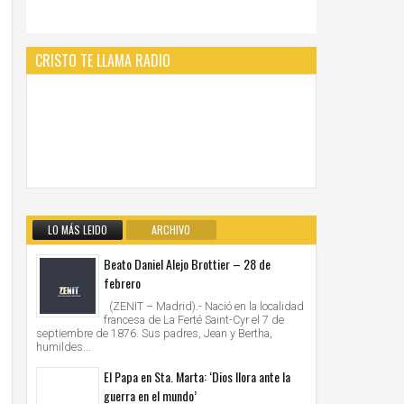
CRISTO TE LLAMA RADIO
LO MÁS LEIDO
ARCHIVO
Beato Daniel Alejo Brottier – 28 de
febrero
(ZENIT – Madrid).- Nació en la localidad
francesa de La Ferté Saint-Cyr el 7 de
septiembre de 1876. Sus padres, Jean y Bertha,
humildes...
El Papa en Sta. Marta: ‘Dios llora ante la
guerra en el mundo’