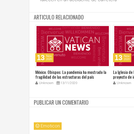
ARTICULO RELACIONADO
13
13
Nov
Nov
2020
2020
go del Tiempo
México. Obispos: La pandemia ha mostrado la
La Iglesia de
tros talentos
fragilidad de las estructuras del país
proyecto de i
Unknown
13/11/2020
Unknown
PUBLICAR UN COMENTARIO
Emoticon