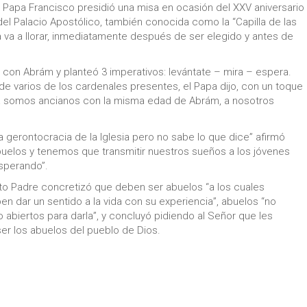
 Papa Francisco presidió una misa en ocasión del XXV aniversario
del Palacio Apostólico, también conocida como la “Capilla de las
 va a llorar, inmediatamente después de ser elegido y antes de
s con Abrám y planteó 3 imperativos: levántate – mira – espera.
 varios de los cardenales presentes, el Papa dijo, con un toque
ya somos ancianos con la misma edad de Abrám, a nosotros
 gerontocracia de la Iglesia pero no sabe lo que dice” afirmó
buelos y tenemos que transmitir nuestros sueños a los jóvenes
 esperando”.
nto Padre concretizó que deben ser abuelos “a los cuales
n dar un sentido a la vida con su experiencia”, abuelos “no
o abiertos para darla”, y concluyó pidiendo al Señor que les
ser los abuelos del pueblo de Dios.