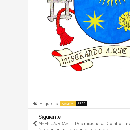
Etiquetas:
News.va
Siguiente
AMÉRICA/BRASIL - Dos misioneras Combonian
fallecen en un accidente de carretera