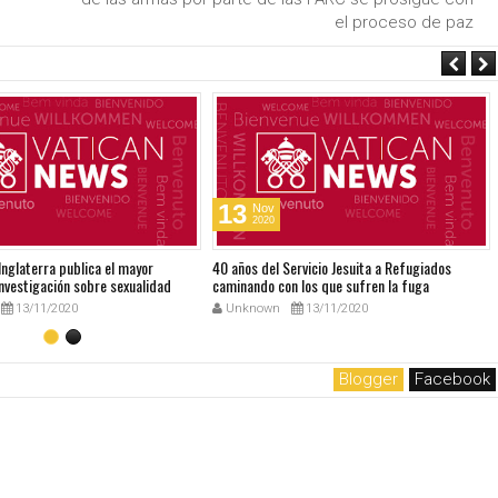
el proceso de paz
13
Nov
2020
 Inglaterra publica el mayor
40 años del Servicio Jesuita a Refugiados
nvestigación sobre sexualidad
caminando con los que sufren la fuga
13/11/2020
Unknown
13/11/2020
Blogger
Facebook