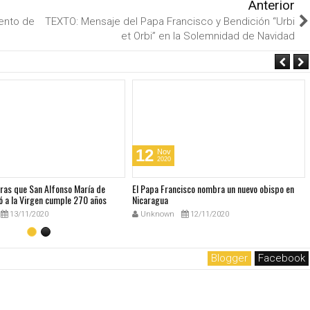
Anterior
iento de
TEXTO: Mensaje del Papa Francisco y Bendición “Urbi
et Orbi” en la Solemnidad de Navidad
12
Nov
2020
bras que San Alfonso María de
El Papa Francisco nombra un nuevo obispo en
ó a la Virgen cumple 270 años
Nicaragua
13/11/2020
Unknown
12/11/2020
Blogger
Facebook