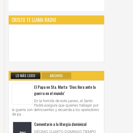
CRISTO TE LLAMA RADIO
LO MÁS LEIDO
ARCHIVO
El Papa en Sta. Marta: ‘Dios llora ante la
guerra en el mundo’
En la homilía de este jueves, el Santo
Padre asegura que quienes trabajan por
la guerra son delincuentes y recuerda a los operadores
de pa...
Comentario a la liturgia dominical
DÉCIMO CUARTO DOMINGO TIEMPO