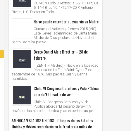
COMÚN Ciclo C Textos: Is 66, 10-14c; Gal
6, 14-18; Lc 10, 1-12.17-20 P. Antonio
Rivero, L.C. Doctor en Teolo...
No se puede entender a Jesús sin su Madre
Ciudad del Vaticano, 2 enero 2015 (VIS).-
Este jueves, solemnidad de Santa María
Madre de Dios y octava de Navidad, el
Santo Padre ha presid...
Beato Daniel Alejo Brottier – 28 de
febrero
(ZENIT – Madrid).- Nació en la localidad
francesa de La Ferté Saint-Cyr el 7 de
septiembre de 1876. Sus padres, Jean y Bertha,
humildes...
Chile: VI Congreso Católicos y Vida Pública
aborda 'El desafío de vivir'
Chile: VI Congreso Católicos y Vida
Pública aborda 'El desafío de vivir' A
través de las historias de vida y las experiencias pe...
AMERICA/ESTADOS UNIDOS - Obispos de los Estados
Unidos y México recordarán en la frontera a miles de