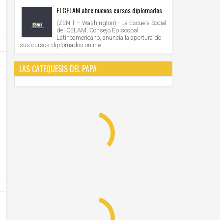
El CELAM abre nuevos cursos diplomados
(ZENIT – Washington).- La Escuela Social
del CELAM, Consejo Episcopal
Latinoamericano, anuncia la apertura de
sus cursos diplomados online ...
LAS CATEQUESIS DEL PAPA
12
12
Nov
Nov
2020
2020
El Papa pide a la vida consagrada ser parte
Papa Francisco celebrará Misa en e
esencial del pacto educativo global
por la IV Jornada Mundial de los Po
Unknown
12/11/2020
Unknown
12/11/2020