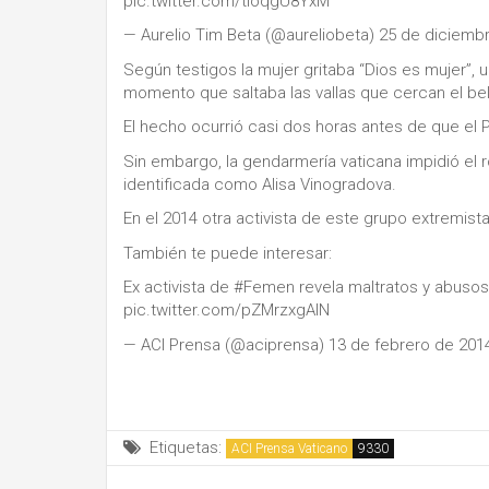
pic.twitter.com/tIoqgU8YxM
— Aurelio Tim Beta (@aureliobeta) 25 de diciemb
Según testigos la mujer gritaba “Dios es mujer”, 
momento que saltaba las vallas que cercan el bel
El hecho ocurrió casi dos horas antes de que el P
Sin embargo, la gendarmería vaticana impidió el ro
identificada como Alisa Vinogradova.
En el 2014 otra activista de este grupo extremista
También te puede interesar:
Ex activista de #Femen revela maltratos y abusos 
pic.twitter.com/pZMrzxgAIN
— ACI Prensa (@aciprensa) 13 de febrero de 201
Etiquetas:
ACI Prensa Vaticano