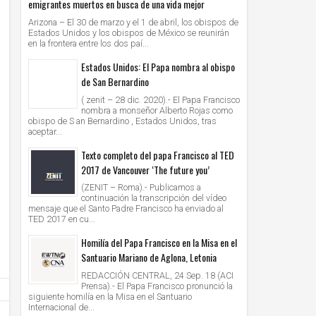
emigrantes muertos en busca de una vida mejor
Arizona – El 30 de marzo y el 1 de abril, los obispos de
Estados Unidos y los obispos de México se reunirán
en la frontera entre los dos paí...
Estados Unidos: El Papa nombra al obispo
de San Bernardino
( zenit – 28 dic. 2020).- El Papa Francisco
nombra a monseñor Alberto Rojas como
obispo de S an Bernardino , Estados Unidos, tras
aceptar...
Texto completo del papa Francisco al TED
2017 de Vancouver ‘The future you’
(ZENIT – Roma).- Publicamos a
continuación la transcripción del vídeo
mensaje que el Santo Padre Francisco ha enviado al
TED 2017 en cu...
Homilía del Papa Francisco en la Misa en el
Santuario Mariano de Aglona, Letonia
REDACCIÓN CENTRAL, 24 Sep. 18 (ACI
Prensa).- El Papa Francisco pronunció la
siguiente homilía en la Misa en el Santuario
Internacional de...