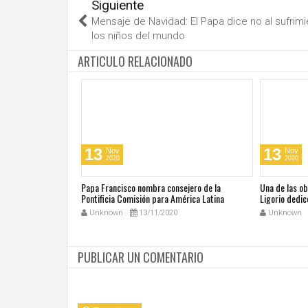
Siguiente
Mensaje de Navidad: El Papa dice no al sufrim
los niños del mundo
ARTICULO RELACIONADO
13
13
Nov
Nov
2020
2020
cos en su día de
Papa Francisco nombra consejero de la
Una de las o
 San Juan Pablo II
Pontificia Comisión para América Latina
Ligorio dedic
Unknown
13/11/2020
Unknown
PUBLICAR UN COMENTARIO