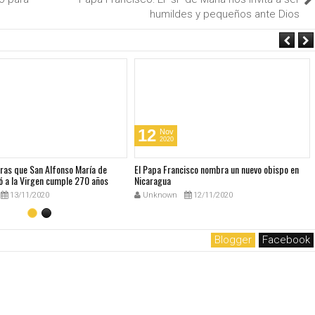
humildes y pequeños ante Dios
12
Nov
2020
bras que San Alfonso María de
El Papa Francisco nombra un nuevo obispo en
ó a la Virgen cumple 270 años
Nicaragua
13/11/2020
Unknown
12/11/2020
Blogger
Facebook