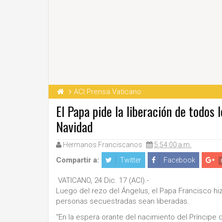
ACI Prensa Vaticano
El Papa pide la liberación de todos
Navidad
Hermanos Franciscanos
5:54:00 a.m.
Compartir a:
Twitter
Facebook
VATICANO, 24 Dic. 17 (ACI).-
Luego del rezo del Ángelus, el Papa Francisco hi
personas secuestradas sean liberadas.
“En la espera orante del nacimiento del Príncipe