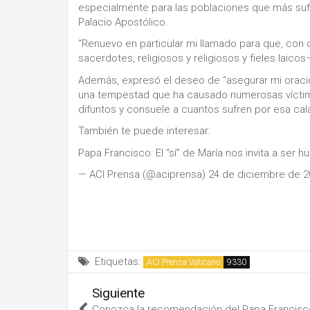
especialmente para las poblaciones que más sufre
Palacio Apostólico.
“Renuevo en particular mi llamado para que, con
sacerdotes, religiosos y religiosos y fieles laic
Además, expresó el deseo de “asegurar mi oración
una tempestad que ha causado numerosas víctima
difuntos y consuele a cuantos sufren por esa ca
También te puede interesar:
Papa Francisco: El “sí” de María nos invita a ser
— ACI Prensa (@aciprensa) 24 de diciembre de 
Etiquetas:
ACI Prensa Vaticano
Siguiente
Conozca la recomendación del Papa Francisc