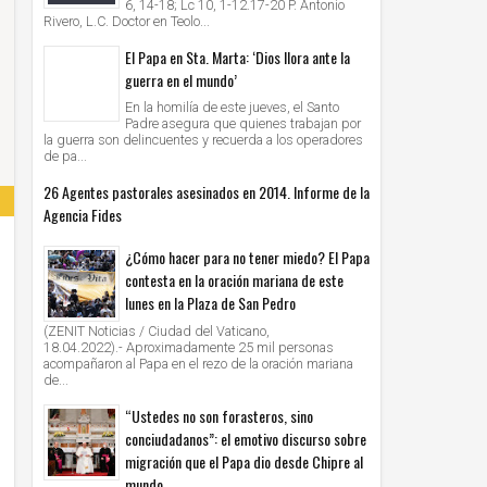
6, 14-18; Lc 10, 1-12.17-20 P. Antonio
Rivero, L.C. Doctor en Teolo...
El Papa en Sta. Marta: ‘Dios llora ante la
guerra en el mundo’
En la homilía de este jueves, el Santo
Padre asegura que quienes trabajan por
la guerra son delincuentes y recuerda a los operadores
de pa...
26 Agentes pastorales asesinados en 2014. Informe de la
Agencia Fides
¿Cómo hacer para no tener miedo? El Papa
contesta en la oración mariana de este
lunes en la Plaza de San Pedro
(ZENIT Noticias / Ciudad del Vaticano,
18.04.2022).- Aproximadamente 25 mil personas
acompañaron al Papa en el rezo de la oración mariana
de...
“Ustedes no son forasteros, sino
conciudadanos”: el emotivo discurso sobre
migración que el Papa dio desde Chipre al
mundo