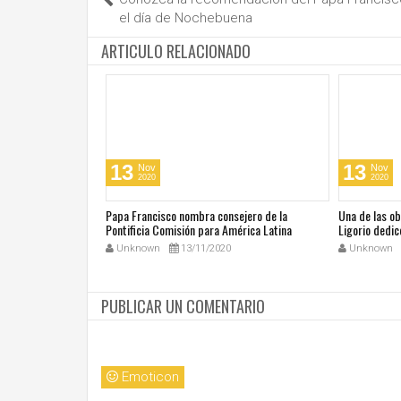
el día de Nochebuena
ARTICULO RELACIONADO
13
13
Nov
Nov
2020
2020
cos en su día de
Papa Francisco nombra consejero de la
Una de las o
 San Juan Pablo II
Pontificia Comisión para América Latina
Ligorio dedic
Unknown
13/11/2020
Unknown
PUBLICAR UN COMENTARIO
Emoticon