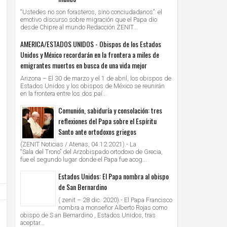
“Ustedes no son forasteros, sino conciudadanos”: el
emotivo discurso sobre migración que el Papa dio
desde Chipre al mundo Redacción ZENIT...
AMERICA/ESTADOS UNIDOS - Obispos de los Estados
Unidos y México recordarán en la frontera a miles de
emigrantes muertos en busca de una vida mejor
Arizona – El 30 de marzo y el 1 de abril, los obispos de
Estados Unidos y los obispos de México se reunirán
en la frontera entre los dos paí...
Comunión, sabiduría y consolación: tres
reflexiones del Papa sobre el Espíritu
Santo ante ortodoxos griegos
(ZENIT Noticias / Atenas, 04.12.2021).- La
“Sala del Trono” del Arzobispado ortodoxo de Grecia,
fue el segundo lugar donde el Papa fue acog...
Estados Unidos: El Papa nombra al obispo
de San Bernardino
( zenit – 28 dic. 2020).- El Papa Francisco
nombra a monseñor Alberto Rojas como
obispo de S an Bernardino , Estados Unidos, tras
aceptar...