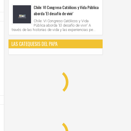
Chile: VI Congreso Católicos y Vida Pública
aborda 'El desafío de vivir'
Chile: VI Congreso Católicos y Vida
Pública aborda 'El desafío de vivir' A
través de las historias de vida y las experiencias pe...
LAS CATEQUESIS DEL PAPA
12
12
Nov
Nov
2020
2020
El Papa pide a la vida consagrada ser parte
Papa Francisco celebrará Misa en e
esencial del pacto educativo global
por la IV Jornada Mundial de los Po
Unknown
12/11/2020
Unknown
12/11/2020