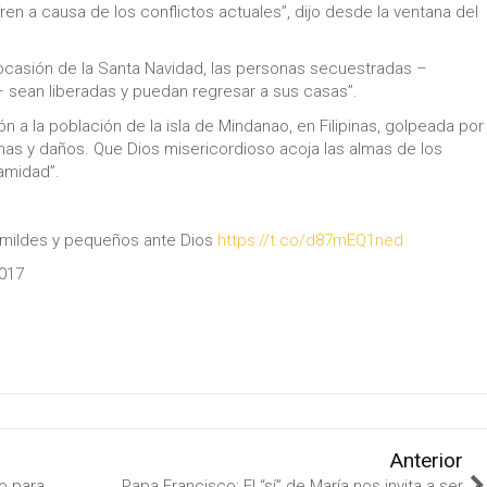
n a causa de los conflictos actuales”, dijo desde la ventana del
 ocasión de la Santa Navidad, las personas secuestradas –
os– sean liberadas y puedan regresar a sus casas”.
 a la población de la isla de Mindanao, en Filipinas, golpeada por
s y daños. Que Dios misericordioso acoja las almas de los
lamidad”.
 humildes y pequeños ante Dios
https://t.co/d87mEQ1ned
2017
Anterior
o para
Papa Francisco: El “sí” de María nos invita a ser