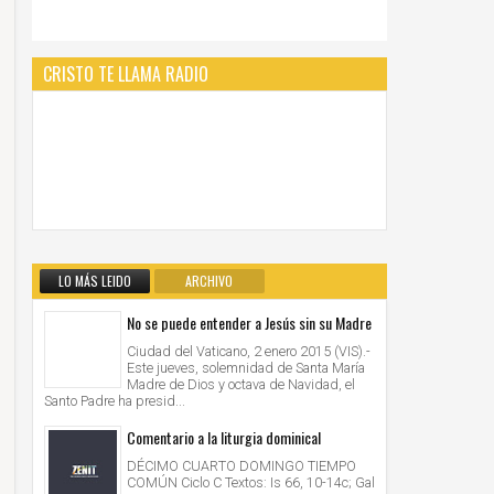
CRISTO TE LLAMA RADIO
LO MÁS LEIDO
ARCHIVO
No se puede entender a Jesús sin su Madre
Ciudad del Vaticano, 2 enero 2015 (VIS).-
Este jueves, solemnidad de Santa María
Madre de Dios y octava de Navidad, el
Santo Padre ha presid...
Comentario a la liturgia dominical
DÉCIMO CUARTO DOMINGO TIEMPO
COMÚN Ciclo C Textos: Is 66, 10-14c; Gal