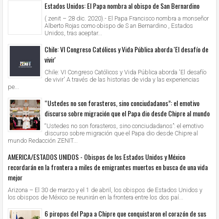
Estados Unidos: El Papa nombra al obispo de San Bernardino
( zenit – 28 dic. 2020).- El Papa Francisco nombra a monseñor
Alberto Rojas como obispo de S an Bernardino , Estados
Unidos, tras aceptar...
Chile: VI Congreso Católicos y Vida Pública aborda 'El desafío de
vivir'
Chile: VI Congreso Católicos y Vida Pública aborda 'El desafío
de vivir' A través de las historias de vida y las experiencias
pe...
“Ustedes no son forasteros, sino conciudadanos”: el emotivo
discurso sobre migración que el Papa dio desde Chipre al mundo
“Ustedes no son forasteros, sino conciudadanos”: el emotivo
discurso sobre migración que el Papa dio desde Chipre al
mundo Redacción ZENIT...
AMERICA/ESTADOS UNIDOS - Obispos de los Estados Unidos y México
recordarán en la frontera a miles de emigrantes muertos en busca de una vida
mejor
Arizona – El 30 de marzo y el 1 de abril, los obispos de Estados Unidos y
los obispos de México se reunirán en la frontera entre los dos paí...
6 piropos del Papa a Chipre que conquistaron el corazón de sus