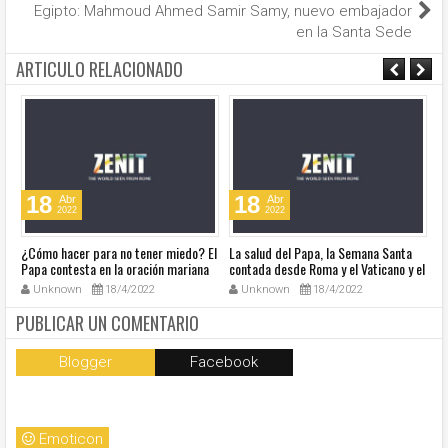
Egipto: Mahmoud Ahmed Samir Samy, nuevo embajador
en la Santa Sede
ARTICULO RELACIONADO
18
18
Abr
Abr
2022
2022
¿Cómo hacer para no tener miedo? El
La salud del Papa, la Semana Santa
Ve
Papa contesta en la oración mariana
contada desde Roma y el Vaticano y el
Ha
de este lunes en la Plaza de San
resumen de noticias en audio
co
Unknown
18/4/2022
Unknown
18/4/2022
Pedro
so
la
PUBLICAR UN COMENTARIO
Blogger
Facebook
Emoticon