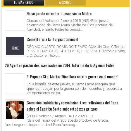
LO MÁS LEIDO
ARCHIVO
No se puede entender a Jesús sin su Madre
Ciudad del Vaticano, 2 enero 2015 (VIS).-Este jueves,
solemnidad de Santa María Madre de Dios y octava de
Navidad, el Santo Padre ha presid...
Comentario a la liturgia dominical
DÉCIMO CUARTO DOMINGO TIEMPO COMÚN Ciclo C Textos:
Is 66, 10-14c; Gal 6, 14-18; Lc 10, 1-12.17-20 P. Antonio Rivero,
L.C. Doctor en Teolo...
26 Agentes pastorales asesinados en 2014. Informe de la Agencia Fides
El Papa en Sta. Marta: ‘Dios llora ante la guerra en el mundo’
En la homilía de este jueves, el Santo Padre asegura que
quienes trabajan por la guerra son delincuentes y recuerda a
los operadores de pa...
Comunión, sabiduría y consolación: tres reflexiones del Papa
sobre el Espíritu Santo ante ortodoxos griegos
(ZENIT Noticias / Atenas, 04.12.2021).- La
“Sala del Trono” del Arzobispado ortodoxo de Grecia,
fue el segundo lugar donde el Papa fue acog...