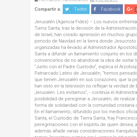
Compartir a:
Twitter
Facebook
Jerusalén (Agencia Fides) – Los nuevos enfrentam
Tierra Santa, tras la decisión de la Administrac
de Israel, han creado aprensión en muchos grupo
periodo de Navidad en la tierra donde Jesucristo
organizadas ha llevado al Administrador Apostólic
Santa a difundir un llamamiento conjunto en los dí
convencerlos de no abandonar la idea de visitar 
“Junto con el Padre Custodio”, explica el Arzobisp
Patriarcado Latino de Jerusalén, “hemos pensado
que tienen Jerusalén en sus corazones, que la p
han visto en la televisión no reflejan la verdad d
Jerusalén. Les invitamos”, - continúa el Administr
posibilidad de peregrinar a Jerusalén, de realiza
forma de solidaridad con la comunidad cristiana d
En el llamamiento, difundido por los medios oficia
Santa, el Custodio de Tierra Santa, fray Francesc
peregrinaciones con el espíritu de quien desea, a
además añade varias consideraciones tranquilizad