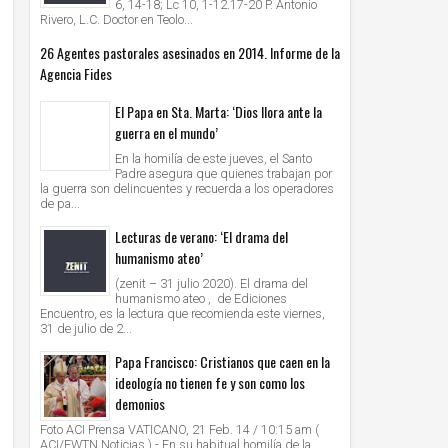
6, 14-18; Lc 10, 1-12.17-20 P. Antonio
Rivero, L.C. Doctor en Teolo...
26 Agentes pastorales asesinados en 2014. Informe de la
Agencia Fides
El Papa en Sta. Marta: ‘Dios llora ante la
guerra en el mundo’
En la homilía de este jueves, el Santo
Padre asegura que quienes trabajan por
la guerra son delincuentes y recuerda a los operadores
de pa...
Lecturas de verano: ‘El drama del
humanismo ateo’
(zenit – 31 julio 2020). El drama del
humanismo ateo , de Ediciones
Encuentro, es la lectura que recomienda este viernes,
31 de julio de 2...
Papa Francisco: Cristianos que caen en la
ideología no tienen fe y son como los
demonios
Foto ACI Prensa VATICANO, 21 Feb. 14 / 10:15 am (
ACI/EWTN Noticias ).- En su habitual homilía de la