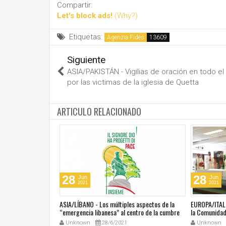
Compartir:
Let's block ads!
(Why?)
Etiquetas:
Agenzia Fides
Siguiente
ASIA/PAKISTÁN - Vigilias de oración en todo el
por las victimas de la iglesia de Quetta
ARTICULO RELACIONADO
28
28
Jun
Jun
2021
2021
última masacre en
ASIA/LÍBANO - Los múltiples aspectos de la
EUROPA/ITALI
tar vivir con miedo"
“emergencia libanesa” al centro de la cumbre
la Comunidad 
eclesial convocada por el Papa Francisco
Unknown
28/6/2021
Unknown