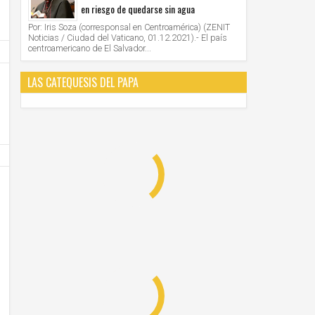
en riesgo de quedarse sin agua
Por: Iris Soza (corresponsal en Centroamérica) (ZENIT
Noticias / Ciudad del Vaticano, 01.12.2021).- El país
centroamericano de El Salvador...
LAS CATEQUESIS DEL PAPA
28
28
Jun
Jun
2021
2021
AMERICA/PERU' - Los obispos: "la Iglesia cree
VATICANO - Oración mariana por M
en la democracia, defiende el sistema
organizada por las Obras Misionales
democrático, apoya los resultados electorales"
Unknown
28/6/2021
Unknown
28/6/2021