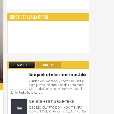
CRISTO TE LLAMA RADIO
LO MÁS LEIDO
ARCHIVO
No se puede entender a Jesús sin su Madre
Ciudad del Vaticano, 2 enero 2015 (VIS).-
Este jueves, solemnidad de Santa María
Madre de Dios y octava de Navidad, el
Santo Padre ha presid...
Comentario a la liturgia dominical
DÉCIMO CUARTO DOMINGO TIEMPO
COMÚN Ciclo C Textos: Is 66, 10-14c; Gal