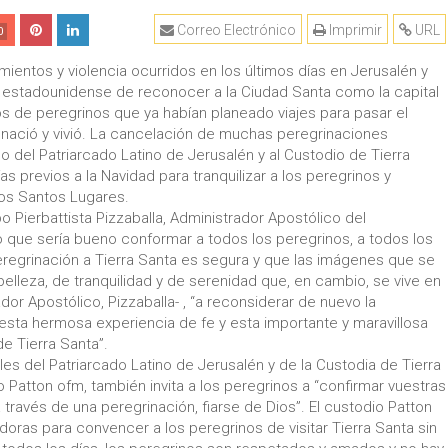
Correo Electrónico
Imprimir
URL
0
ientos y violencia ocurridos en los últimos días en Jerusalén y
ión estadounidense de reconocer a la Ciudad Santa como la capital
s de peregrinos que ya habían planeado viajes para pasar el
 nació y vivió. La cancelación de muchas peregrinaciones
o del Patriarcado Latino de Jerusalén y al Custodio de Tierra
as previos a la Navidad para tranquilizar a los peregrinos y
los Santos Lugares.
o Pierbattista Pizzaballa, Administrador Apostólico del
 que sería bueno conformar a todos los peregrinos, a todos los
eregrinación a Tierra Santa es segura y que las imágenes que se
e belleza, de tranquilidad y de serenidad que, en cambio, se vive en
ador Apostólico, Pizzaballa- , “a reconsiderar de nuevo la
r esta hermosa experiencia de fe y esta importante y maravillosa
e Tierra Santa”.
les del Patriarcado Latino de Jerusalén y de la Custodia de Tierra
o Patton ofm, también invita a los peregrinos a “confirmar vuestras
 través de una peregrinación, fiarse de Dios”. El custodio Patton
oras para convencer a los peregrinos de visitar Tierra Santa sin