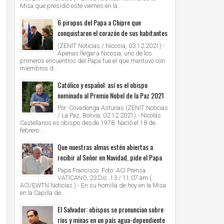
Misa que presidió este viernes en la...
6 piropos del Papa a Chipre que
conquistaron el corazón de sus habitantes
(ZENIT Noticias / Nicosia, 03.12.2021).-
Apenas llegar a Nicosia, uno de los
primeros encuentros del Papa fue el que mantuvo con
miembros d...
Católico y español: así es el obispo
nominado al Premio Nobel de la Paz 2021
Por: Covadonga Asturias (ZENIT Noticias
/ La Paz, Bolivia, 02.12.2021).- Nicolás
Castellanos es obispo desde 1978. Nació el 18 de
febrero ...
Que nuestras almas estén abiertas a
recibir al Señor en Navidad, pide el Papa
Papa Francisco. Foto: ACI Prensa
VATICANO, 23 Dic. 13 / 11:07 am (
ACI/EWTN Noticias ).- En su homilía de hoy en la Misa
en la Capilla de...
El Salvador: obispos se pronuncian sobre
ríos y minas en un país agua-dependiente