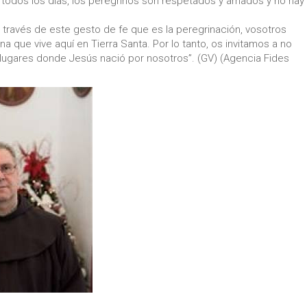
n todos los días, los peregrinos son respetados y amados y no hay
a través de este gesto de fe que es la peregrinación, vosotros
a que vive aquí en Tierra Santa. Por lo tanto, os invitamos a no
 lugares donde Jesús nació por nosotros”. (GV) (Agencia Fides