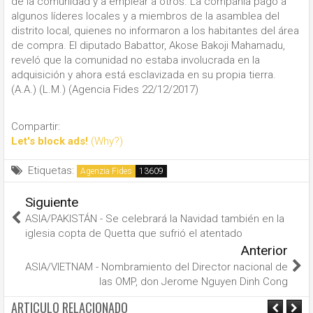
de la comunidad y a emplear a otros. La compañía pagó a
algunos líderes locales y a miembros de la asamblea del
distrito local, quienes no informaron a los habitantes del área
de compra. El diputado Babattor, Akose Bakoji Mahamadu,
reveló que la comunidad no estaba involucrada en la
adquisición y ahora está esclavizada en su propia tierra.
(A.A.) (L.M.) (Agencia Fides 22/12/2017)
Compartir:
Let's block ads!
(Why?)
Etiquetas:
Agenzia Fides
Siguiente
ASIA/PAKISTÁN - Se celebrará la Navidad también en la
iglesia copta de Quetta que sufrió el atentado
Anterior
ASIA/VIETNAM - Nombramiento del Director nacional de
las OMP, don Jerome Nguyen Dinh Cong
ARTICULO RELACIONADO