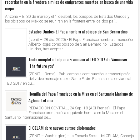
recordarán en la frontera a miles de emigrantes muertos en busca de una vida
mejor
Arizona – El 30 de marzo y el 1 de abril, los obispos de Estados Unidos y
los obispos de México se reunirán en la frontera entre los dos paí...
Estados Unidos: El Papa nombra al obispo de San Bernardino
( zenit – 28 dic. 2020).- El Papa Francisco nombra a monseñor
Alberto Rojas como obispo de S an Bernardino , Estados
Unidos, tras aceptar...
Texto completo del papa Francisco al TED 2017 de Vancouver
‘The future you’
(ZENIT – Roma).- Publicamos a continuación la transcripción
del vídeo mensaje que el Santo Padre Francisco ha enviado al
TED 2017 en cu...
Homilía del Papa Francisco en la Misa en el Santuario Mariano de
Aglona, Letonia
REDACCIÓN CENTRAL, 24 Sep. 18 (ACI Prensa).- El Papa
Francisco pronunció la siguiente homilía en la Misa en el
Santuario Internacional de...
El CELAM abre nuevos cursos diplomados
(ZENIT – Washington).- La Escuela Social del CELAM, Consejo