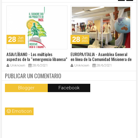
28
28
Jun
Jun
2021
2021
ASIA/LÍBANO - Los múltiples
EUROPA/ITALIA - Asamblea General
A
aspectos de la “emergencia libanesa”
en línea de la Comunidad Misionera de
in
al centro de la cumbre eclesial
Villaregia
Unknown
28/6/2021
Unknown
28/6/2021
convocada por el Papa Francisco
PUBLICAR UN COMENTARIO
Blogger
Facebook
Emoticon