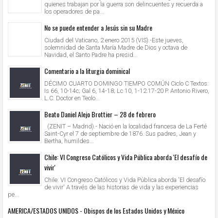
quienes trabajan por la guerra son delincuentes y recuerda a
los operadores de pa...
No se puede entender a Jesús sin su Madre
Ciudad del Vaticano, 2 enero 2015 (VIS).-Este jueves,
solemnidad de Santa María Madre de Dios y octava de
Navidad, el Santo Padre ha presid...
Comentario a la liturgia dominical
DÉCIMO CUARTO DOMINGO TIEMPO COMÚN Ciclo C Textos:
Is 66, 10-14c; Gal 6, 14-18; Lc 10, 1-12.17-20 P. Antonio Rivero,
L.C. Doctor en Teolo...
Beato Daniel Alejo Brottier – 28 de febrero
(ZENIT – Madrid).- Nació en la localidad francesa de La Ferté
Saint-Cyr el 7 de septiembre de 1876. Sus padres, Jean y
Bertha, humildes...
Chile: VI Congreso Católicos y Vida Pública aborda 'El desafío de
vivir'
Chile: VI Congreso Católicos y Vida Pública aborda 'El desafío
de vivir' A través de las historias de vida y las experiencias
pe...
AMERICA/ESTADOS UNIDOS - Obispos de los Estados Unidos y México