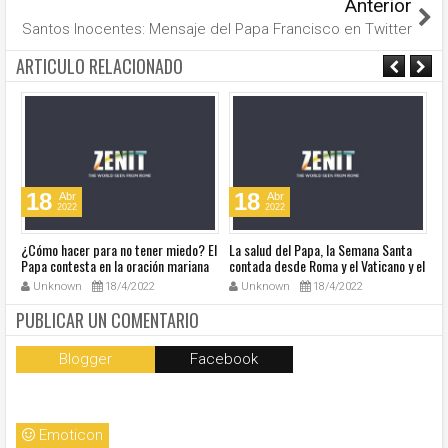
Anterior
Santos Inocentes: Mensaje del Papa Francisco en Twitter
ARTICULO RELACIONADO
18
18
Abr
Abr
2022
2022
¿Cómo hacer para no tener miedo? El
La salud del Papa, la Semana Santa
Ve
Papa contesta en la oración mariana
contada desde Roma y el Vaticano y el
Ha
de este lunes en la Plaza de San
resumen de noticias en audio
co
Unknown
18/4/2022
Unknown
18/4/2022
Pedro
so
la
PUBLICAR UN COMENTARIO
Blogger
Facebook
Emoticon