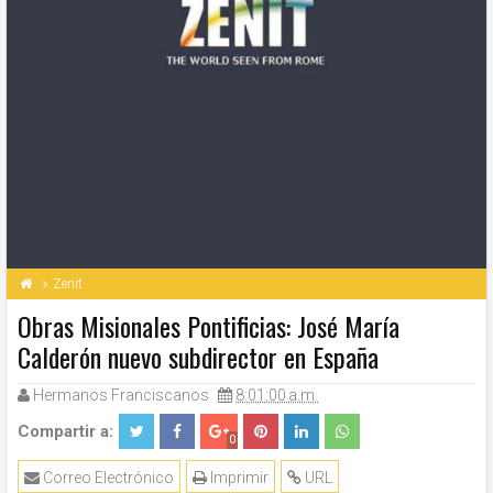
Zenit
Obras Misionales Pontificias: José María
Calderón nuevo subdirector en España
Hermanos Franciscanos
8:01:00 a.m.
Compartir a:
0
Correo Electrónico
Imprimir
URL