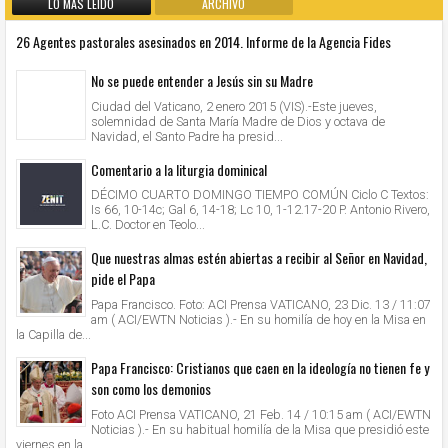
LO MÁS LEIDO
ARCHIVO
26 Agentes pastorales asesinados en 2014. Informe de la Agencia Fides
No se puede entender a Jesús sin su Madre
Ciudad del Vaticano, 2 enero 2015 (VIS).-Este jueves,
solemnidad de Santa María Madre de Dios y octava de
Navidad, el Santo Padre ha presid...
Comentario a la liturgia dominical
DÉCIMO CUARTO DOMINGO TIEMPO COMÚN Ciclo C Textos:
Is 66, 10-14c; Gal 6, 14-18; Lc 10, 1-12.17-20 P. Antonio Rivero,
L.C. Doctor en Teolo...
Que nuestras almas estén abiertas a recibir al Señor en Navidad,
pide el Papa
Papa Francisco. Foto: ACI Prensa VATICANO, 23 Dic. 13 / 11:07
am ( ACI/EWTN Noticias ).- En su homilía de hoy en la Misa en
la Capilla de...
Papa Francisco: Cristianos que caen en la ideología no tienen fe y
son como los demonios
Foto ACI Prensa VATICANO, 21 Feb. 14 / 10:15 am ( ACI/EWTN
Noticias ).- En su habitual homilía de la Misa que presidió este
viernes en la...