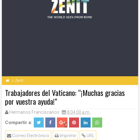
Zenit
Trabajadores del Vaticano: “¡Muchas gracias
por vuestra ayuda!”
Hermanos Franciscanos
8:04:00 a.m.
Compartir a:
0
Correo Electrónico
Imprimir
URL