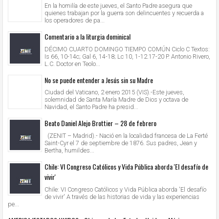
En la homilía de este jueves, el Santo Padre asegura que
quienes trabajan por la guerra son delincuentes y recuerda a
los operadores de pa...
Comentario a la liturgia dominical
DÉCIMO CUARTO DOMINGO TIEMPO COMÚN Ciclo C Textos:
Is 66, 10-14c; Gal 6, 14-18; Lc 10, 1-12.17-20 P. Antonio Rivero,
L.C. Doctor en Teolo...
No se puede entender a Jesús sin su Madre
Ciudad del Vaticano, 2 enero 2015 (VIS).-Este jueves,
solemnidad de Santa María Madre de Dios y octava de
Navidad, el Santo Padre ha presid...
Beato Daniel Alejo Brottier – 28 de febrero
(ZENIT – Madrid).- Nació en la localidad francesa de La Ferté
Saint-Cyr el 7 de septiembre de 1876. Sus padres, Jean y
Bertha, humildes...
Chile: VI Congreso Católicos y Vida Pública aborda 'El desafío de
vivir'
Chile: VI Congreso Católicos y Vida Pública aborda 'El desafío
de vivir' A través de las historias de vida y las experiencias
pe...