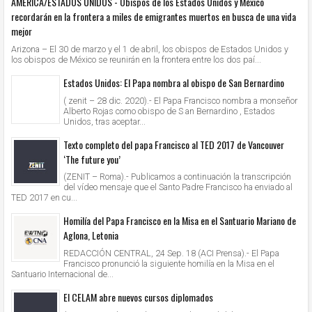
AMERICA/ESTADOS UNIDOS - Obispos de los Estados Unidos y México
recordarán en la frontera a miles de emigrantes muertos en busca de una vida
mejor
Arizona – El 30 de marzo y el 1 de abril, los obispos de Estados Unidos y
los obispos de México se reunirán en la frontera entre los dos paí...
Estados Unidos: El Papa nombra al obispo de San Bernardino
( zenit – 28 dic. 2020).- El Papa Francisco nombra a monseñor
Alberto Rojas como obispo de S an Bernardino , Estados
Unidos, tras aceptar...
Texto completo del papa Francisco al TED 2017 de Vancouver
‘The future you’
(ZENIT – Roma).- Publicamos a continuación la transcripción
del vídeo mensaje que el Santo Padre Francisco ha enviado al
TED 2017 en cu...
Homilía del Papa Francisco en la Misa en el Santuario Mariano de
Aglona, Letonia
REDACCIÓN CENTRAL, 24 Sep. 18 (ACI Prensa).- El Papa
Francisco pronunció la siguiente homilía en la Misa en el
Santuario Internacional de...
El CELAM abre nuevos cursos diplomados