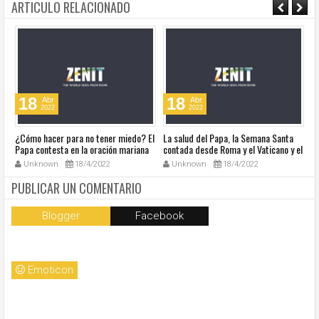
ARTICULO RELACIONADO
18
18
Abr
Abr
2022
2022
¿Cómo hacer para no tener miedo? El
La salud del Papa, la Semana Santa
Ve
Papa contesta en la oración mariana
contada desde Roma y el Vaticano y el
Ha
de este lunes en la Plaza de San
resumen de noticias en audio
co
Unknown
18/4/2022
Unknown
18/4/2022
Pedro
so
la
PUBLICAR UN COMENTARIO
Blogger
Facebook
Emoticon