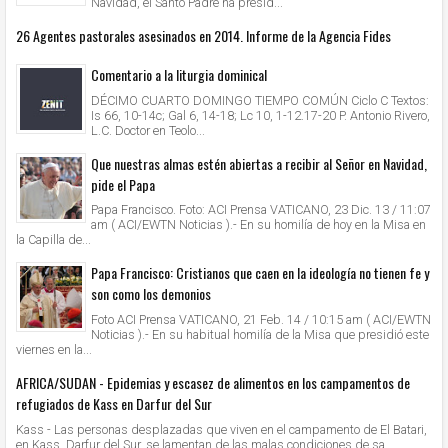
Navidad, el Santo Padre ha presid...
26 Agentes pastorales asesinados en 2014. Informe de la Agencia Fides
Comentario a la liturgia dominical
DÉCIMO CUARTO DOMINGO TIEMPO COMÚN Ciclo C Textos:
Is 66, 10-14c; Gal 6, 14-18; Lc 10, 1-12.17-20 P. Antonio Rivero,
L.C. Doctor en Teolo...
Que nuestras almas estén abiertas a recibir al Señor en Navidad,
pide el Papa
Papa Francisco. Foto: ACI Prensa VATICANO, 23 Dic. 13 / 11:07
am ( ACI/EWTN Noticias ).- En su homilía de hoy en la Misa en
la Capilla de...
Papa Francisco: Cristianos que caen en la ideología no tienen fe y
son como los demonios
Foto ACI Prensa VATICANO, 21 Feb. 14 / 10:15 am ( ACI/EWTN
Noticias ).- En su habitual homilía de la Misa que presidió este
viernes en la...
AFRICA/SUDAN - Epidemias y escasez de alimentos en los campamentos de
refugiados de Kass en Darfur del Sur
Kass - Las personas desplazadas que viven en el campamento de El Batari,
en Kass, Darfur del Sur, se lamentan de las malas condiciones de sa...