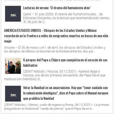
Lecturas de verano: ‘El drama del humanismo ateo’
(zenit – 31 julio 2020). El drama del humanismo ateo , de
Ediciones Encuentro, es la lectura que recomienda este viernes,
31 de julio de 2...
AMERICA/ESTADOS UNIDOS - Obispos de los Estados Unidos y México
recordarán en la frontera a miles de emigrantes muertos en busca de una vida
mejor
Arizona – El 30 de marzo y el 1 de abril, los obispos de Estados Unidos y
los obispos de México se reunirán en la frontera entre los dos paí...
6 piropos del Papa a Chipre que conquistaron el corazón de sus
habitantes
(ZENIT Noticias / Nicosia, 03.12.2021).- Apenas llegar a
Nicosia, uno de los primeros encuentros del Papa fue el que
mantuvo con miembros d...
Vetar la Navidad es un anacronismo. Hay que “tener cuidado con
la colonización ideológica”, dice el Papa sobre el Manual europeo
que prohibía la Navidad
(ZENIT Noticias / Atenas, vuelo de regreso a Roma, 06.12.2021).- La primera
pregunta en la tradicional “rueda de prensa” que el Papa da en e...