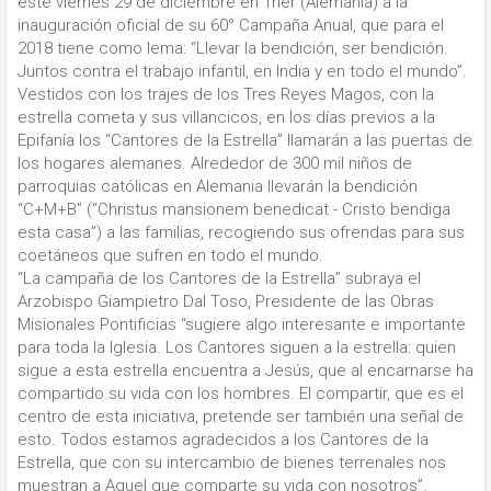
este viernes 29 de diciembre en Trier (Alemania) a la
inauguración oficial de su 60° Campaña Anual, que para el
2018 tiene como lema: “Llevar la bendición, ser bendición.
Juntos contra el trabajo infantil, en India y en todo el mundo”.
Vestidos con los trajes de los Tres Reyes Magos, con la
estrella cometa y sus villancicos, en los días previos a la
Epifanía los “Cantores de la Estrella” llamarán a las puertas de
los hogares alemanes. Alrededor de 300 mil niños de
parroquias católicas en Alemania llevarán la bendición
“C+M+B” (“Christus mansionem benedicat - Cristo bendiga
esta casa”) a las familias, recogiendo sus ofrendas para sus
coetáneos que sufren en todo el mundo.
“La campaña de los Cantores de la Estrella” subraya el
Arzobispo Giampietro Dal Toso, Presidente de las Obras
Misionales Pontificias “sugiere algo interesante e importante
para toda la Iglesia. Los Cantores siguen a la estrella: quien
sigue a esta estrella encuentra a Jesús, que al encarnarse ha
compartido su vida con los hombres. El compartir, que es el
centro de esta iniciativa, pretende ser también una señal de
esto. Todos estamos agradecidos a los Cantores de la
Estrella, que con su intercambio de bienes terrenales nos
muestran a Aquel que comparte su vida con nosotros”.