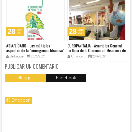
28
28
Jun
Jun
2021
2021
ASIA/LÍBANO - Los múltiples
EUROPA/ITALIA - Asamblea General
A
aspectos de la “emergencia libanesa”
en línea de la Comunidad Misionera de
in
al centro de la cumbre eclesial
Villaregia
Unknown
28/6/2021
Unknown
28/6/2021
convocada por el Papa Francisco
PUBLICAR UN COMENTARIO
Blogger
Facebook
Emoticon