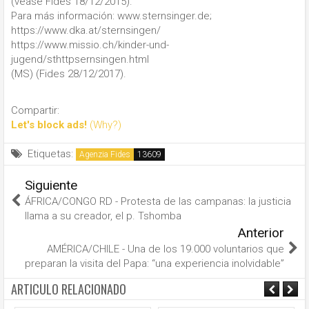
(véase Fides 18/12/2015).
Para más información: www.sternsinger.de;
https://www.dka.at/sternsingen/
https://www.missio.ch/kinder-und-
jugend/sthttpsernsingen.html
(MS) (Fides 28/12/2017).
Compartir:
Let's block ads!
(Why?)
Etiquetas:
Agenzia Fides
Siguiente
ÁFRICA/CONGO RD - Protesta de las campanas: la justicia
llama a su creador, el p. Tshomba
Anterior
AMÉRICA/CHILE - Una de los 19.000 voluntarios que
preparan la visita del Papa: “una experiencia inolvidable”
ARTICULO RELACIONADO