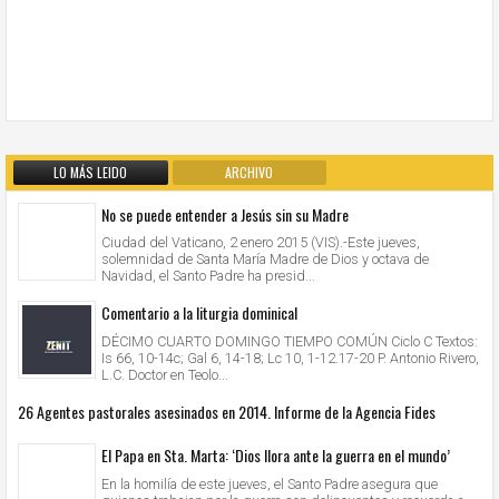
LO MÁS LEIDO
ARCHIVO
No se puede entender a Jesús sin su Madre
Ciudad del Vaticano, 2 enero 2015 (VIS).-Este jueves,
solemnidad de Santa María Madre de Dios y octava de
Navidad, el Santo Padre ha presid...
Comentario a la liturgia dominical
DÉCIMO CUARTO DOMINGO TIEMPO COMÚN Ciclo C Textos:
Is 66, 10-14c; Gal 6, 14-18; Lc 10, 1-12.17-20 P. Antonio Rivero,
L.C. Doctor en Teolo...
26 Agentes pastorales asesinados en 2014. Informe de la Agencia Fides
El Papa en Sta. Marta: ‘Dios llora ante la guerra en el mundo’
En la homilía de este jueves, el Santo Padre asegura que