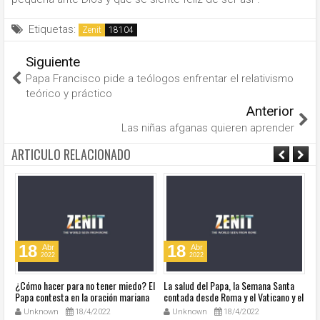
Etiquetas:
Zenit
Siguiente
Papa Francisco pide a teólogos enfrentar el relativismo
teórico y práctico
Anterior
Las niñas afganas quieren aprender
ARTICULO RELACIONADO
18
18
Abr
Abr
2022
2022
¿Cómo hacer para no tener miedo? El
La salud del Papa, la Semana Santa
Ve
Papa contesta en la oración mariana
contada desde Roma y el Vaticano y el
Ha
de este lunes en la Plaza de San
resumen de noticias en audio
co
Unknown
18/4/2022
Unknown
18/4/2022
Pedro
so