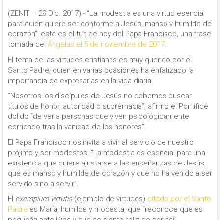
(ZENIT – 29 Dic. 2017).- “La modestia es una virtud esencial
para quien quiere ser conforme a Jesús, manso y humilde de
corazón”, este es el tuit de hoy del Papa Francisco, una frase
tomada del
Ángelus el 5 de noviembre de 2017
.
El tema de las virtudes cristianas es muy querido por el
Santo Padre, quien en varias ocasiones ha enfatizado la
importancia de expresarlas en la vida diaria.
“Nosotros los discípulos de Jesús no debemos buscar
títulos de honor, autoridad o supremacía”, afirmó el Pontífice
dolido “de ver a personas que viven psicológicamente
corriendo tras la vanidad de los honores”.
El Papa Francisco nos invita a vivir al servicio de nuestro
prójimo y ser modestos: “La modestia es esencial para una
existencia que quiere ajustarse a las enseñanzas de Jesús,
que es manso y humilde de corazón y que no ha venido a ser
servido sino a servir”.
El
exemplum virtutis
(ejemplo de virtudes)
citado por el Santo
Padre
es María, humilde y modesta, que “reconoce que es
pequeña ante Dios y que se siente feliz de ser así”.