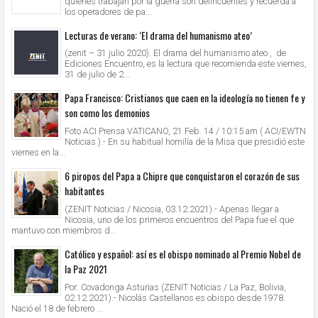
quienes trabajan por la guerra son delincuentes y recuerda a
los operadores de pa...
Lecturas de verano: ‘El drama del humanismo ateo’
(zenit – 31 julio 2020). El drama del humanismo ateo , de
Ediciones Encuentro, es la lectura que recomienda este viernes,
31 de julio de 2...
Papa Francisco: Cristianos que caen en la ideología no tienen fe y
son como los demonios
Foto ACI Prensa VATICANO, 21 Feb. 14 / 10:15 am ( ACI/EWTN
Noticias ).- En su habitual homilía de la Misa que presidió este
viernes en la...
6 piropos del Papa a Chipre que conquistaron el corazón de sus
habitantes
(ZENIT Noticias / Nicosia, 03.12.2021).- Apenas llegar a
Nicosia, uno de los primeros encuentros del Papa fue el que
mantuvo con miembros d...
Católico y español: así es el obispo nominado al Premio Nobel de
la Paz 2021
Por: Covadonga Asturias (ZENIT Noticias / La Paz, Bolivia,
02.12.2021).- Nicolás Castellanos es obispo desde 1978.
Nació el 18 de febrero ...