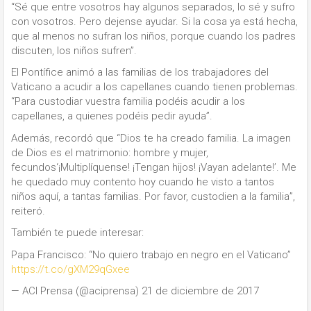
“Sé que entre vosotros hay algunos separados, lo sé y sufro
con vosotros. Pero dejense ayudar. Si la cosa ya está hecha,
que al menos no sufran los niños, porque cuando los padres
discuten, los niños sufren”.
El Pontífice animó a las familias de los trabajadores del
Vaticano a acudir a los capellanes cuando tienen problemas.
“Para custodiar vuestra familia podéis acudir a los
capellanes, a quienes podéis pedir ayuda”.
Además, recordó que “Dios te ha creado familia. La imagen
de Dios es el matrimonio: hombre y mujer,
fecundos‘¡Multiplíquense! ¡Tengan hijos! ¡Vayan adelante!’. Me
he quedado muy contento hoy cuando he visto a tantos
niños aquí, a tantas familias. Por favor, custodien a la familia”,
reiteró.
También te puede interesar:
Papa Francisco: “No quiero trabajo en negro en el Vaticano”
https://t.co/gXM29qGxee
— ACI Prensa (@aciprensa) 21 de diciembre de 2017