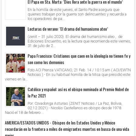
El Papa en Sta. Marta: ‘Dios llora ante la guerra en el mundo’
En la homilía de este jueves, el Santo Padre asegura que
quienes trabajan por la guerra son delincuentes y recuerda a
los operadores de pa...
Lecturas de verano: ‘El drama del humanismo ateo’
(zenit – 31 julio 2020). El drama del humanismo ateo , de
Ediciones Encuentro, es la lectura que recomienda este viernes,
31 de julio de 2...
Papa Francisco: Cristianos que caen en la ideología no tienen fe y
son como los demonios
Foto ACI Prensa VATICANO, 21 Feb. 14 / 10:15 am ( ACI/EWTN
Noticias ).- En su habitual homilía de la Misa que presidió este
viernes en la...
Católico y español: así es el obispo nominado al Premio Nobel de
la Paz 2021
Por: Covadonga Asturias (ZENIT Noticias / La Paz, Bolivia,
02.12.2021).- Nicolás Castellanos es obispo desde 1978.
Nació el 18 de febrero ...
AMERICA/ESTADOS UNIDOS - Obispos de los Estados Unidos y México
recordarán en la frontera a miles de emigrantes muertos en busca de una vida
mejor