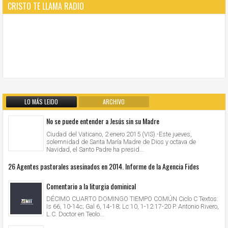
CRISTO TE LLAMA RADIO
LO MÁS LEIDO
ARCHIVO
No se puede entender a Jesús sin su Madre
Ciudad del Vaticano, 2 enero 2015 (VIS).-Este jueves,
solemnidad de Santa María Madre de Dios y octava de
Navidad, el Santo Padre ha presid...
26 Agentes pastorales asesinados en 2014. Informe de la Agencia Fides
Comentario a la liturgia dominical
DÉCIMO CUARTO DOMINGO TIEMPO COMÚN Ciclo C Textos:
Is 66, 10-14c; Gal 6, 14-18; Lc 10, 1-12.17-20 P. Antonio Rivero,
L.C. Doctor en Teolo...