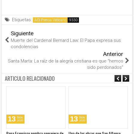
Etiquetas:
ACI Prensa Vaticano
Siguiente
Muerte del Cardenal Bernard Law: El Papa expresa sus
condolencias
Anterior
Santa Marta: La raíz de la alegría cristiana es que “hemos
sido perdonados”
ARTICULO RELACIONADO
13
13
Nov
Nov
2020
2020
u
Papa Francisco nombra consejero de
Una de las obras que San Alfonso
El