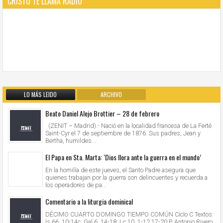
CRISTO TE LLAMA RADIO
LO MÁS LEIDO
ARCHIVO
Beato Daniel Alejo Brottier – 28 de febrero
(ZENIT – Madrid).- Nació en la localidad francesa de La Ferté
Saint-Cyr el 7 de septiembre de 1876. Sus padres, Jean y
Bertha, humildes...
El Papa en Sta. Marta: ‘Dios llora ante la guerra en el mundo’
En la homilía de este jueves, el Santo Padre asegura que
quienes trabajan por la guerra son delincuentes y recuerda a
los operadores de pa...
Comentario a la liturgia dominical
DÉCIMO CUARTO DOMINGO TIEMPO COMÚN Ciclo C Textos:
Is 66, 10-14c; Gal 6, 14-18; Lc 10, 1-12.17-20 P. Antonio Rivero,