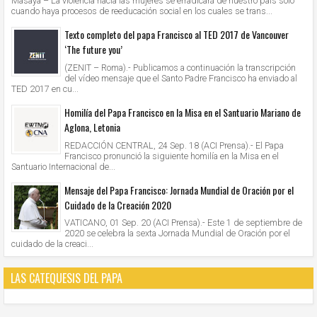
Masaya – La violencia hacia las mujeres se erradicará de nuestro país sólo
cuando haya procesos de reeducación social en los cuales se trans...
Texto completo del papa Francisco al TED 2017 de Vancouver
‘The future you’
(ZENIT – Roma).- Publicamos a continuación la transcripción
del vídeo mensaje que el Santo Padre Francisco ha enviado al
TED 2017 en cu...
Homilía del Papa Francisco en la Misa en el Santuario Mariano de
Aglona, Letonia
REDACCIÓN CENTRAL, 24 Sep. 18 (ACI Prensa).- El Papa
Francisco pronunció la siguiente homilía en la Misa en el
Santuario Internacional de...
Mensaje del Papa Francisco: Jornada Mundial de Oración por el
Cuidado de la Creación 2020
VATICANO, 01 Sep. 20 (ACI Prensa).- Este 1 de septiembre de
2020 se celebra la sexta Jornada Mundial de Oración por el
cuidado de la creaci...
LAS CATEQUESIS DEL PAPA