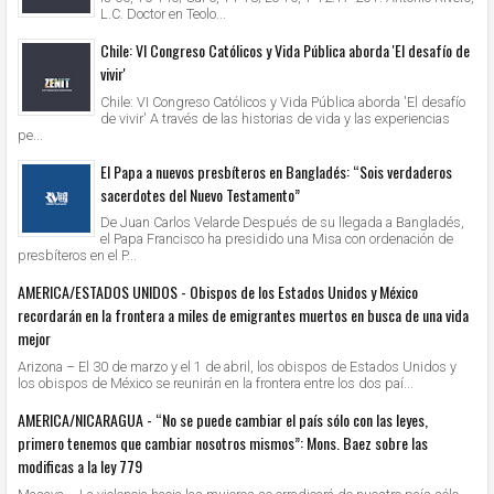
L.C. Doctor en Teolo...
Chile: VI Congreso Católicos y Vida Pública aborda 'El desafío de
vivir'
Chile: VI Congreso Católicos y Vida Pública aborda 'El desafío
de vivir' A través de las historias de vida y las experiencias
pe...
El Papa a nuevos presbíteros en Bangladés: “Sois verdaderos
sacerdotes del Nuevo Testamento”
De Juan Carlos Velarde Después de su llegada a Bangladés,
el Papa Francisco ha presidido una Misa con ordenación de
presbíteros en el P...
AMERICA/ESTADOS UNIDOS - Obispos de los Estados Unidos y México
recordarán en la frontera a miles de emigrantes muertos en busca de una vida
mejor
Arizona – El 30 de marzo y el 1 de abril, los obispos de Estados Unidos y
los obispos de México se reunirán en la frontera entre los dos paí...
AMERICA/NICARAGUA - “No se puede cambiar el país sólo con las leyes,
primero tenemos que cambiar nosotros mismos”: Mons. Baez sobre las
modificas a la ley 779