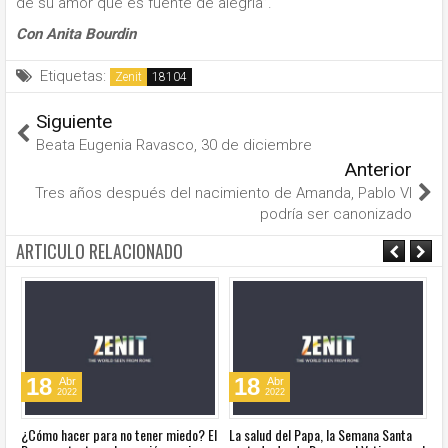
de su amor que es fuente de alegría”.
Con Anita Bourdin
Etiquetas:
Zenit
Siguiente
Beata Eugenia Ravasco, 30 de diciembre
Anterior
Tres años después del nacimiento de Amanda, Pablo VI
podría ser canonizado
ARTICULO RELACIONADO
18
18
Abr
Abr
2022
2022
¿Cómo hacer para no tener miedo? El
La salud del Papa, la Semana Santa
Ve