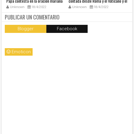
Papa contesta en la oración mariana
contada desde Roma y el Vaticano y el
Ha
de este lunes en la Plaza de San
resumen de noticias en audio
co
Unknown
18/4/2022
Unknown
18/4/2022
Pedro
so
la
PUBLICAR UN COMENTARIO
Blogger
Facebook
Emoticon