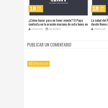
18
18
Abr
Abr
2022
2022
ública de Grecia
¿Cómo hacer para no tener miedo? El Papa
La salud del
omáticas
contesta en la oración mariana de este lunes en
desde Roma y
la Plaza de San Pedro
noticias en a
Unknown
18/4/2022
Unknown
PUBLICAR UN COMENTARIO
Emoticon