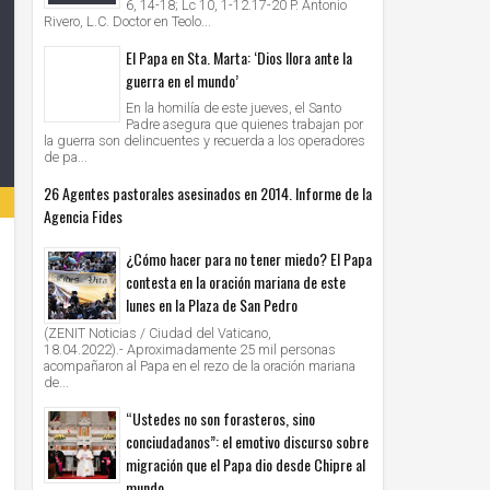
6, 14-18; Lc 10, 1-12.17-20 P. Antonio
Rivero, L.C. Doctor en Teolo...
El Papa en Sta. Marta: ‘Dios llora ante la
guerra en el mundo’
En la homilía de este jueves, el Santo
Padre asegura que quienes trabajan por
la guerra son delincuentes y recuerda a los operadores
de pa...
26 Agentes pastorales asesinados en 2014. Informe de la
Agencia Fides
¿Cómo hacer para no tener miedo? El Papa
contesta en la oración mariana de este
lunes en la Plaza de San Pedro
(ZENIT Noticias / Ciudad del Vaticano,
18.04.2022).- Aproximadamente 25 mil personas
acompañaron al Papa en el rezo de la oración mariana
de...
“Ustedes no son forasteros, sino
conciudadanos”: el emotivo discurso sobre
migración que el Papa dio desde Chipre al
mundo