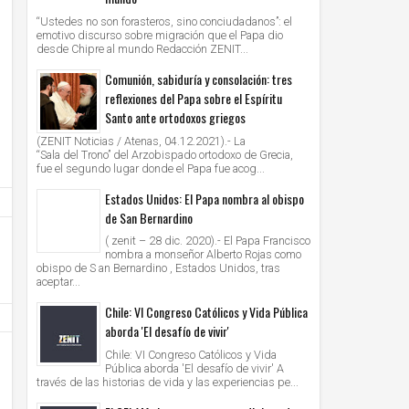
“Ustedes no son forasteros, sino conciudadanos”: el
emotivo discurso sobre migración que el Papa dio
desde Chipre al mundo Redacción ZENIT...
Comunión, sabiduría y consolación: tres
reflexiones del Papa sobre el Espíritu
Santo ante ortodoxos griegos
(ZENIT Noticias / Atenas, 04.12.2021).- La
“Sala del Trono” del Arzobispado ortodoxo de Grecia,
fue el segundo lugar donde el Papa fue acog...
Estados Unidos: El Papa nombra al obispo
de San Bernardino
( zenit – 28 dic. 2020).- El Papa Francisco
nombra a monseñor Alberto Rojas como
obispo de S an Bernardino , Estados Unidos, tras
aceptar...
Chile: VI Congreso Católicos y Vida Pública
aborda 'El desafío de vivir'
Chile: VI Congreso Católicos y Vida
Pública aborda 'El desafío de vivir' A
través de las historias de vida y las experiencias pe...