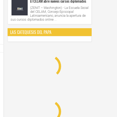
El CELAM abre nuevos cursos diplomados
(ZENIT – Washington).- La Escuela Social
06
06
Dic
Dic
2021
2021
del CELAM, Consejo Episcopal
Latinoamericano, anuncia la apertura de
sus cursos diplomados online ...
Acepté la dimisión del arzobispo de París, “no
Celebran funeral por el Gran Maest
en el altar de la verdad, sino en el de la
de la Orden de Malta en la isla que
hipocresía”, enfatiza el Papa
la Orden
LAS CATEQUESIS DEL PAPA
Unknown
6/12/2021
Unknown
6/12/2021