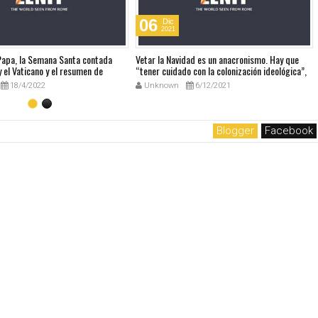
06
Dic
2021
 Papa, la Semana Santa contada
Vetar la Navidad es un anacronismo. Hay que
 el Vaticano y el resumen de
“tener cuidado con la colonización ideológica”,
udio
dice el Papa sobre el Manual europeo que
18/4/2022
Unknown
6/12/2021
prohibía la Navidad
Blogger
Facebook